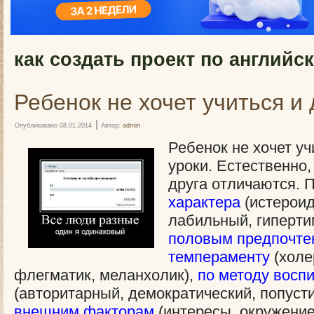
как создать проект по английс
Ребенок не хочет учиться и 
|
Опубликовано
08.01.2014
Автор:
admin
Ребенок не хочет уч
уроки. Естественно,
друга отличаются. 
характера
(истероид
лабильный, гипертим
половым предпочте
темпераменту
(холе
флегматик, меланхолик),
по методу восп
(авторитарный, демократический, попусти
внешним факторам
(интересы, окружение