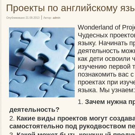
Проекты по английскому яз
|
Опубликовано
21.09.2013
Автор:
admin
Wonderland of Pro
Чудесных проекто
языку. Начинать п
деятельность можн
как дети освоили 
изучению первой 
познакомить вас с
проектах при изуч
языка. Мы узнаем:
Зачем нужна п
деятельность?
Какие виды проектов могут создав
самостоятельно под рукодвоством пе
Какой может быть конечный продук