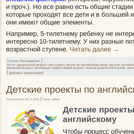
и проч.). Но все равно есть общие стадии
которые проходят все дети и в большей 
они имеют общие элементы.
Например, 5-тилетнему ребенку не интере
интересно 10-тилетнему. У них разные п
возрастной ступене.
Читать далее
→
|
Рубрика:
Рассуждения
Метки:
дошкольный возраст
,
как создать проект по английскому языку
,
как учат английс
школьный возраст
,
мотивация
,
подростковый возраст
,
помощь родителей в учебе
,
псих
|
Добавить комментарий
Детские проекты по английс
|
Опубликовано
08.11.2013
Автор:
admin
Детские проекты
английскому
Чтобы процесс обучени