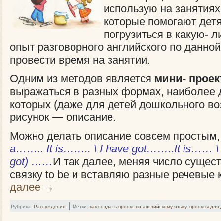
использую на занятиях
которые помогают дет
погрузиться в какую- л
опыт разговорного английского по данной
провести время на занятии.
Одним из методов является
мини- проек
выражаться в разных формах, наиболее 
которых (даже для детей дошкольного во
рисунок — описание.
Можно делать описание совсем простым,
a…….. It is…….. \ I have got……..It is…… \ 
got) ……
И так далее, меняя число сущест
связку to be и вставляю разные речевые 
далее
→
|
Рубрика:
Рассуждения
Метки:
как создать проект по английскому языку
,
проекты для