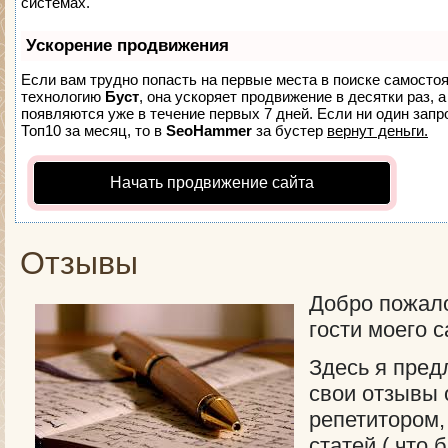
системах.
Ускорение продвижения
Если вам трудно попасть на первые места в поиске самосто
технологию
Буст
, она ускоряет продвижение в десятки раз, 
появляются уже в течение первых 7 дней. Если ни один запро
Топ10 за месяц, то в
SeoHammer
за бустер
вернут деньги.
Начать продвижение сайта
Отзывы
Добро пожал
гости моего с
Здесь я пред
свои отзывы 
репетитором,
статей ( что 