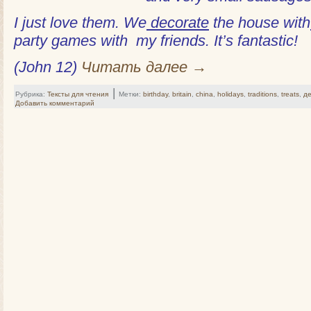
I just love them. We
decorate
the house with
party games with my friends. It’s fantastic!
(John 12)
Читать далее
→
|
Рубрика:
Тексты для чтения
Метки:
birthday
,
britain
,
china
,
holidays
,
traditions
,
treats
,
д
Добавить комментарий