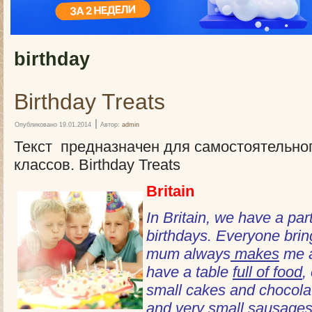
birthday
Birthday Treats
|
Опубликовано
19.01.2014
Автор:
admin
Текст предназначен для самостоятельног
классов. Birthday Treats
Britain
In Britain, we have a par
birthdays. Everyone brin
mum always
makes
me a
have a table
full of food
,
small cakes and chocolat
and very small sausage