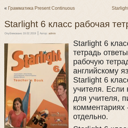
«
Грамматика Present Continuous
Starlig
Starlight 6 класс рабочая те
|
Опубликовано
19.02.2019
Автор:
admin
Starlight 6 кла
тетрадь ответы
рабочую тетра
английскому я
Starlight 6 кла
учителя. Если 
для учителя, п
комментариях
отдельно.