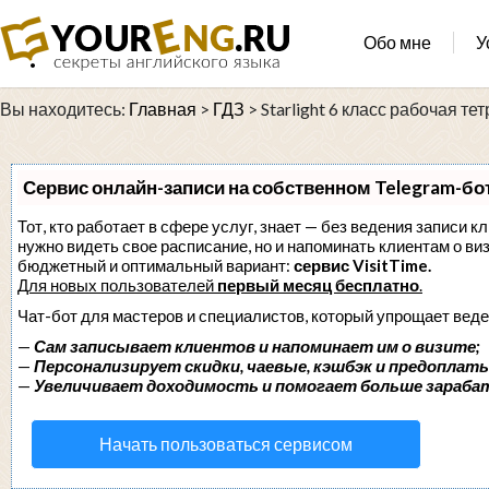
Обо мне
У
Вы находитесь:
Главная
>
ГДЗ
>
Starlight 6 класс рабочая те
Сервис онлайн-записи на собственном Telegram-бо
Тот, кто работает в сфере услуг, знает — без ведения записи кл
нужно видеть свое расписание, но и напоминать клиентам о в
бюджетный и оптимальный вариант:
сервис VisitTime.
Для новых пользователей
первый месяц бесплатно
.
Чат-бот для мастеров и специалистов, который упрощает веде
—
Сам записывает клиентов и напоминает им о визите;
—
Персонализирует скидки, чаевые, кэшбэк и предоплаты
—
Увеличивает доходимость и помогает больше зараба
Начать пользоваться сервисом