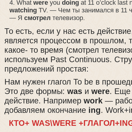
What
were
you
doing
at 11 o’clock last
watching
TV. — Чем ты занимался в 11 
— Я
смотрел
телевизор.
То есть, если у нас есть действие
является процессом в прошлом, т
какое- то время (смотрел телевиз
используем Past Continuous. Стр
предложений простая:
Нам нужен глагол To be в проше
Это две формы:
was
и
were
. Еще
действие. Например
work
— рабо
добавляем окончание
ing
. Work+
КТО+ WAS\WERE +ГЛАГОЛ+IN