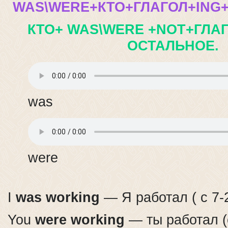
WAS\WERE+КТО+ГЛАГОЛ+ING
КТО+ WAS\WERE +NOT+ГЛА
ОСТАЛЬНОЕ.
was
were
I
was working
— Я работал ( с 7-
You
were working
— ты работал (