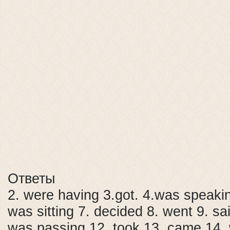
Ответы
2. were having 3.got. 4.was speakin
was sitting 7. decided 8. went 9. sa
was passing 12. took 13. came 14. 