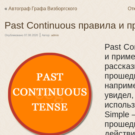
«
Автограф Графа Визборгского
От
Past Continuous правила и 
|
Опубликовано
07.06.2020
Автор:
admin
Past Co
и приме
рассказ
прошед
наприм
увидел,
использ
Simple 
прошед
действ