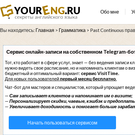
Обо мне
У
Вы находитесь:
Главная
>
Грамматика
>
Past Continuous пр
Сервис онлайн-записи на собственном Telegram-бо
Тот, кто работает в сфере услуг, знает — без ведения записи кл
нужно видеть свое расписание, но и напоминать клиентам о в
бюджетный и оптимальный вариант:
сервис VisitTime.
Для новых пользователей
первый месяц бесплатно
.
Чат-бот для мастеров и специалистов, который упрощает веде
—
Сам записывает клиентов и напоминает им о визите;
—
Персонализирует скидки, чаевые, кэшбэк и предоплаты
—
Увеличивает доходимость и помогает больше зараба
Начать пользоваться сервисом