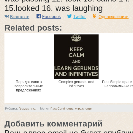
15.looked 16. was laughing
Вконтакте
Facebook
Twitter
Одноклассники
Related posts:
Порядок слов в
Complex gerunds and
Past Simple прав
вопросительных
infinitives
неправильные г
предложениях
|
Рубрика:
Грамматика
Метки:
Past Continuous
,
упражнения
Добавить комментарий