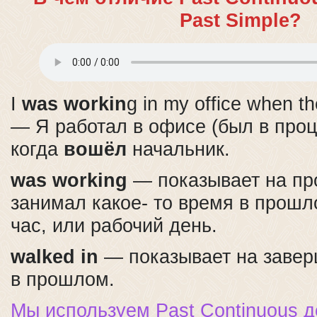
Past Simple?
I
was workin
g in my office when t
— Я работал в офисе (был в проц
когда
вошёл
начальник.
was working
— показывает на пр
занимал какое- то время в прош
час, или рабочий день.
walked in
— показывает на заве
в прошлом.
Мы используем Past Continuous д