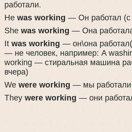
работали.
He
was working
— Он работал (с 
She
was working
— Она работала 
It
was working
— он\она работал(а
— не человек, например: A washi
working — стиральная машина раб
вчера)
We
were working
— мы работали (
They
were working
— они работал