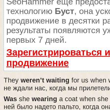
SeoHammer еще предост
технологию
Буст
, она ус
продвижение в десятки ра
результаты появляются у
первых 7 дней.
Зарегистрироваться и
продвижение
They
weren’t waiting
for us when 
не ждали нас, когда мы прилетел
Was
she
wearing
a coat when she
ней было надето пальто, когда о