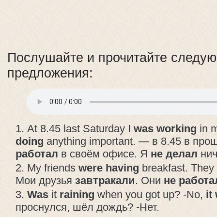
Послушайте и прочитайте следу
предложения:
At 8.45 last Saturday I
was working
in m
doing
anything important. — в 8.45 в пр
работал
в своём офисе. Я
не делал
нич
My friends
were
having
breakfast. They
Мои друзья
завтракали
. Они
не работа
Was
it
raining
when you got up? -No,
it
проснулся, шёл дождь? -Нет.