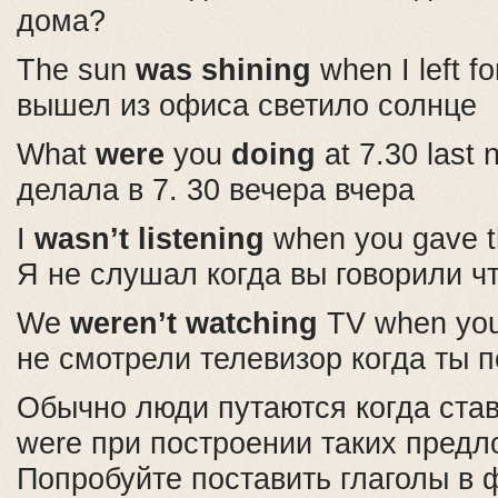
дома?
The sun
was shining
when I left f
вышел из офиса светило солнце
What
were
you
doing
at 7.30 last 
делала в 7. 30 вечера вчера
I
wasn’t listening
when you gave th
Я не слушал когда вы говорили ч
We
weren’t watching
TV when yo
не смотрели телевизор когда ты п
Обычно люди путаются когда став
were при построении таких предл
Попробуйте поставить глаголы в 