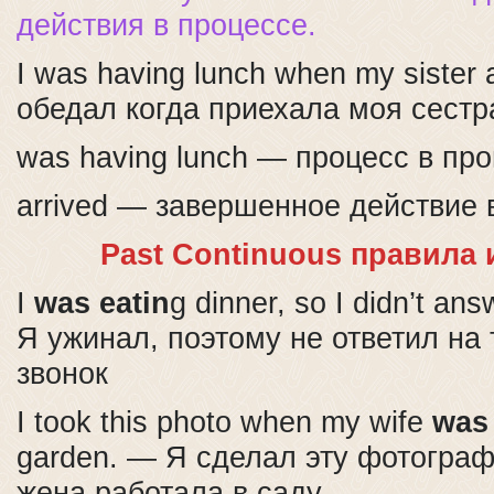
действия в процессе.
I was having lunch when my sister 
обедал когда приехала моя сестр
was having lunch — процесс в п
arrived — завершенное действие
Past Continuous правила
I
was eatin
g dinner, so I didn’t an
Я ужинал, поэтому не ответил н
звонок
I took this photo when my wife
was
garden. — Я сделал эту фотогра
жена работала в саду