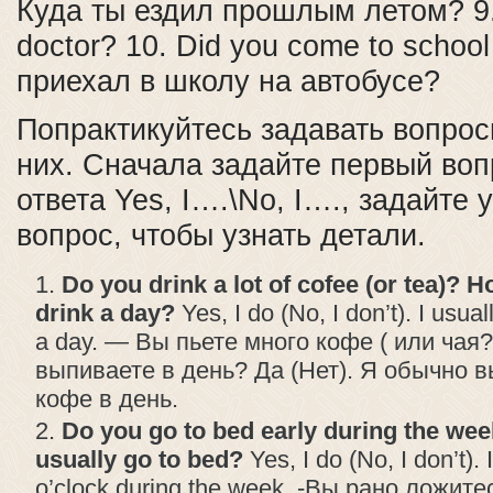
Куда ты ездил прошлым летом? 9. 
doctor? 10. Did you come to schoo
приехал в школу на автобусе?
Попрактикуйтесь задавать вопрос
них. Сначала задайте первый воп
ответа Yes, I….\No, I…., задайте
вопрос, чтобы узнать детали.
Do you drink a lot of cofee (or tea)?
drink a day?
Yes, I do (No, I don’t). I usua
a day. — Вы пьете много кофе ( или чая
выпиваете в день? Да (Нет). Я обычно 
кофе в день.
Do you go to bed early during the we
usually go to bed?
Yes, I do (No, I don’t). 
o’clock during the week. -Вы рано ложит