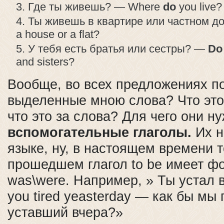
Где ты живешь? — Where
do
you live?
Ты живешь в квартире или частном 
a house or a flat?
У тебя есть братья или сестры? —
D
and sisters?
Вообще, во всех предложениях п
выделенные мною слова? Что это 
что это за слова? Для чего они 
вспомогательные глаголы.
Их н
языке, ну, в настоящем времени то
прошедшем глагол to be имеет ф
was\were. Например, » Ты устал 
you tired yeasterday — как бы мы
уставший вчера?»