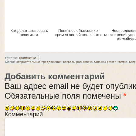
Как делать вопросы с
Понятное объяснение
Неопределен
хвостиком
времен английского языка
местоимения упр
английски
|
Рубрика:
Грамматика
Метки:
Вопросительные предложения
,
вопросы past simple
,
вопросы present simple
,
вопр
Добавить комментарий
Ваш адрес email не будет опубли
Обязательные поля помечены
*
Комментарий