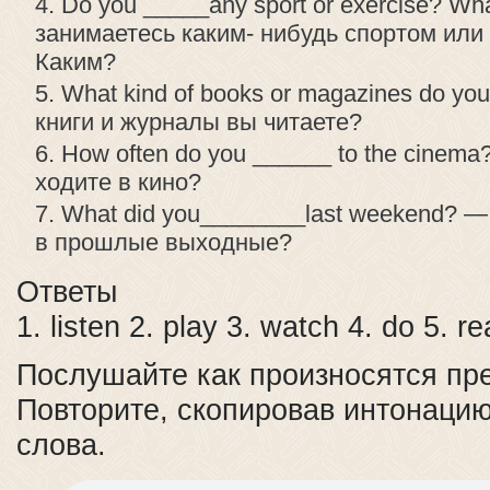
Do you _____any sport or exercise? W
занимаетесь каким- нибудь спортом ил
Каким?
What kind of books or magazines do y
книги и журналы вы читаете?
How often do you ______ to the cinema
ходите в кино?
What did you________last weekend? 
в прошлые выходные?
Ответы
1. listen 2. play 3. watch 4. do 5. r
Послушайте как произносятся пр
Повторите, скопировав интонаци
слова.