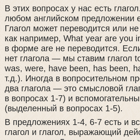
В этих вопросах у нас есть глагол
любом английском предложении е
Глагол может переводится или не
как например, What year are you i
в форме are не переводится. Есл
нет глагола — мы ставим глагол to 
was, were, have been, has been, ha
т.д.). Иногда в вопросительном п
два глагола — это смысловой гла
в вопросах 1-7) и вспомогательны
(выделенный в вопросах 1-5).
В предложениях 1-4, 6-7 есть и 
глагол и глагол, выражающий дей