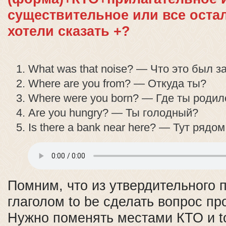
существительное или все остал
хотели сказать +?
What was that noise? — Что это был з
Where are you from? — Откуда ты?
Where were you born? — Где ты родил
Are you hungry? — Ты голодный?
Is there a bank near here? — Тут рядом
Помним, что из утвердительного 
глаголом to be сделать вопрос пр
Нужно поменять местами КТО и t