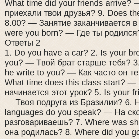
What time did your friends arrive?
приехали твои друзья? 9. Does the 
8.00? — Занятие заканчивается в
were you born? — Где ты родился
Ответы 2
1. Do you have a car? 2. Is your br
you? — Твой брат старше тебя? 3
he write to you? — Как часто он т
What time does this class start? —
начинается этот урок? 5. Is your fr
— Твоя подруга из Бразилии? 6.
languages do you speak? — На ск
разговариваешь? 7. Where was sh
она родилась? 8. Where did you g