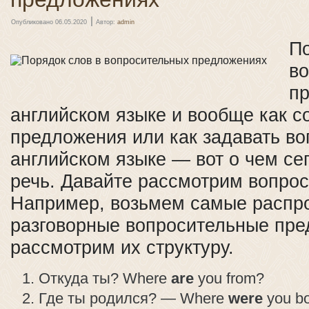
|
Опубликовано
06.05.2020
Автор:
admin
По
в
п
английском языке и вообще как с
предложения или как задавать во
английском языке — вот о чем се
речь. Давайте рассмотрим вопро
Например, возьмем самые распр
разговорные вопросительные пре
рассмотрим их структуру.
Откуда ты? Where
are
you from?
Где ты родился? — Where
were
you b