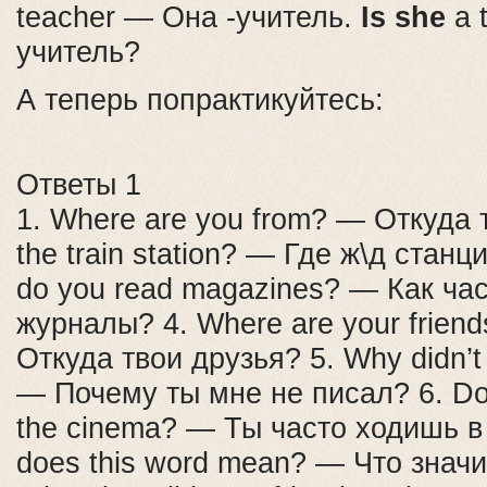
teacher — Она -учитель.
Is she
a 
учитель?
А теперь попрактикуйтесь:
Ответы 1
1. Where are you from? — Откуда 
the train station? — Где ж\д станц
do you read magazines? — Как час
журналы? 4. Where are your frien
Откуда твои друзья? 5. Why didn’t
— Почему ты мне не писал? 6. Do 
the cinema? — Ты часто ходишь в
does this word mean? — Что значи