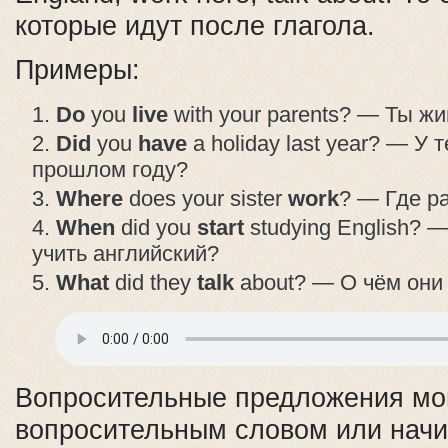
которые идут после глагола.
Примеры:
Do
you
live
with your parents? — Ты ж
Did
you
have
a holiday last year? — У 
прошлом году?
Where
does your sister
work
? — Где р
When
did you
start
studying English? 
учить английский?
What
did they
talk
about? — О чём они
Вопросительные предложения мог
вопросительным словом или начи