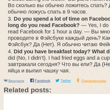
Во сколько вы обычно ложитесь спать? Д
обычно ложусь спать в 9 часов.
Do you spend a lot of time on Faceb
long do you read Facebook?
— Yes, I do (
read Facebook for 1 hour a day. — Вы мн
проводите в Фэйсбуке каждый день? Как
Фэйсбук? Да (Нет). Я обычно читаю Фейс
Did you have breakfast today? What 
did (No, I didn’t). I had fried eggs and a c
завтракали сегодня? Что вы ели? Да (Не
яйца и выпил чашку чая.
Вконтакте
Facebook
Twitter
Одноклассники
Related posts: