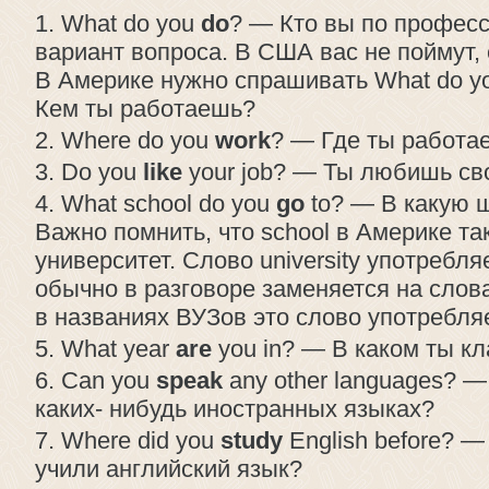
What do you
do
? — Кто вы по професс
вариант вопроса. В США вас не поймут, 
В Америке нужно спрашивать What do you
Кем ты работаешь?
Where do you
work
? — Где ты работа
Do you
like
your job? — Ты любишь св
What school do you
go
to? — В какую 
Важно помнить, что school в Америке та
университет. Слово university употребля
обычно в разговоре заменяется на слова 
в названиях ВУЗов это слово употребля
What year
are
you in? — В каком ты кл
Can you
speak
any other languages? 
каких- нибудь иностранных языках?
Where did you
study
English before? —
учили английский язык?