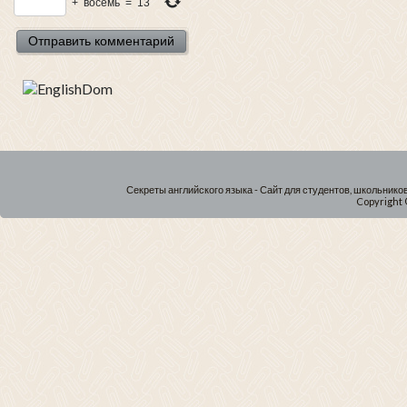
+
восемь
=
13
Секреты английского языка - Сайт для студентов, школьнико
Copyright 