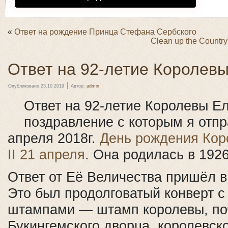
«
Ответ на рождение Принца Стефана Сербского
Clean up the Country
Ответ на 92-летие Королев
|
Опубликовано
23.10.2019
Автор:
admin
Ответ на 92-летие Королевы Е
поздравление с которым я отпр
апреля 2018г.
День рождения Кор
II 21 апреля
. Она родилась в 1926
Ответ от Её Величества пришёл в
Это был продолговатый конверт 
штампами — штамп королевы, по
Букингемского дворца, королевск