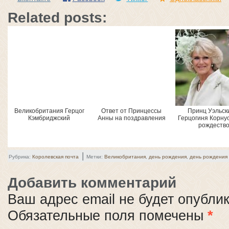
Related posts:
Великобритания Герцог
Ответ от Принцессы
Принц Уэльск
Кэмбриджский
Анны на поздравления
Герцогиня Корну
рождеств
|
Рубрика:
Королевская почта
Метки:
Великобритания
,
день рождения
,
день рождения
Добавить комментарий
Ваш адрес email не будет опубли
Обязательные поля помечены
*