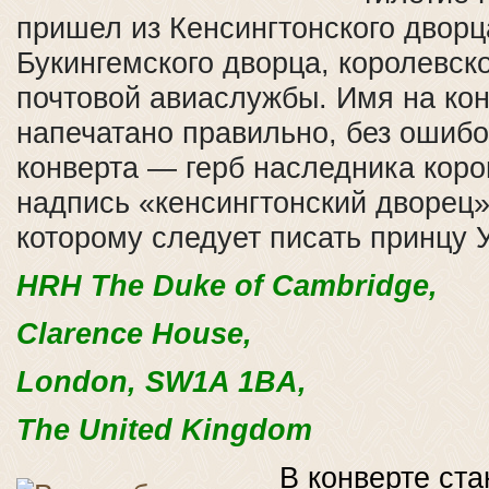
пришел из Кенсингтонского двор
Букингемского дворца, королевско
почтовой авиаслужбы.
Имя на кон
напечатано правильно, без ошибо
конверта — герб наследника коро
надпись «кенсингтонский дворец»
которому следует писать принцу 
HRH The Duke of Cambridge,
Clarence House,
London, SW1A 1BA,
The United Kingdom
В конверте ст