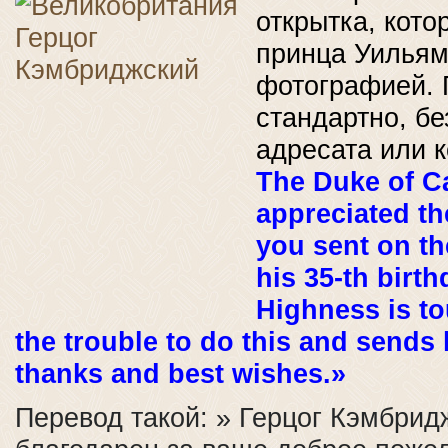
открытка, кото
принца Уильям
фотографией. 
стандартно, бе
адресата или к
The Duke of C
appreciated t
you sent on th
his 35-th birth
Highness is t
the trouble to do this and sends
thanks and best wishes.»
Перевод такой: » Герцог Кэмбрид