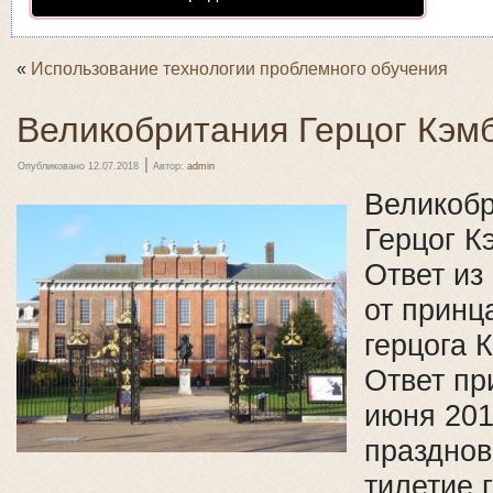
«
Использование технологии проблемного обучения
Великобритания Герцог Кэм
|
Опубликовано
12.07.2018
Автор:
admin
Великоб
Герцог К
Ответ из
от принц
герцога 
Ответ пр
июня 2017
празднов
тилетие 