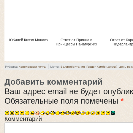
Юбилей Князя Монако
Ответ от Принца и
Ответ от Кор
Принцессы Панагурских
Нидерланд
|
Рубрика:
Королевская почта
Метки:
Великобритания
,
Герцог Кэмбриджский
,
день рож
Добавить комментарий
Ваш адрес email не будет опубли
Обязательные поля помечены
*
Комментарий