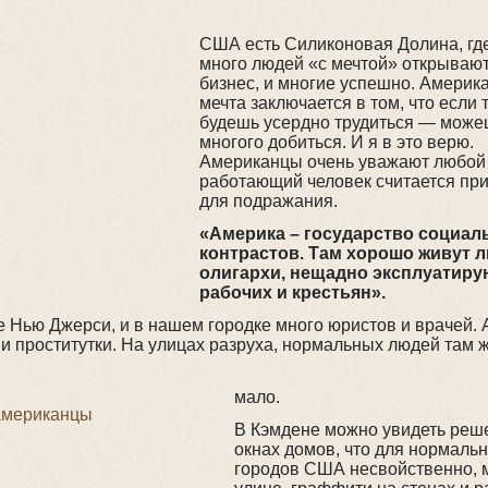
США есть Силиконовая Долина, гд
много людей «с мечтой» открывают
бизнес, и многие успешно. Америк
мечта заключается в том, что если 
будешь усердно трудиться — може
многого добиться. И я в это верю.
Американцы очень уважают любой 
работающий человек считается пр
для подражания.
«Америка – государство социа
контрастов. Там хорошо живут 
олигархи, нещадно эксплуатир
рабочих и крестьян».
е Нью Джерси, и в нашем городке много юристов и врачей. 
 и проститутки. На улицах разруха, нормальных людей там 
мало.
В Кэмдене можно увидеть реше
окнах домов, что для нормаль
городов США несвойственно, 