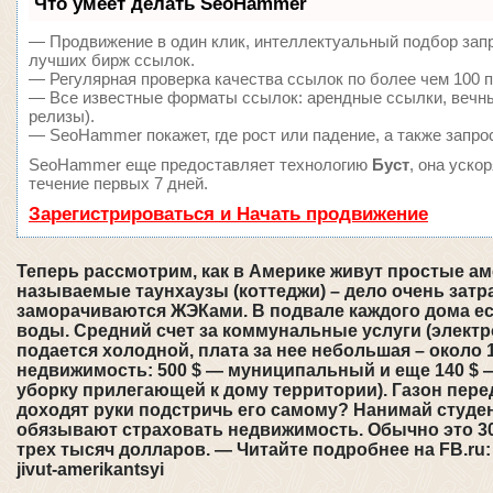
Что умеет делать SeoHammer
— Продвижение в один клик, интеллектуальный подбор запр
лучших бирж ссылок.
— Регулярная проверка качества ссылок по более чем 100 п
— Все известные форматы ссылок: арендные ссылки, вечные
релизы).
— SeoHammer покажет, где рост или падение, а также запро
SeoHammer еще предоставляет технологию
Буст
, она уско
течение первых 7 дней.
Зарегистрироваться и Начать продвижение
Теперь рассмотрим, как в Америке живут простые ам
называемые таунхаузы (коттеджи) – дело очень затр
заморачиваются ЖЭКами. В подвале каждого дома ес
воды. Средний счет за коммунальные услуги (электро
подается холодной, плата за нее небольшая – около 
недвижимость: 500 $ — муниципальный и еще 140 $ —
уборку прилегающей к дому территории). Газон пере
доходят руки подстричь его самому? Нанимай студен
обязывают страховать недвижимость. Обычно это 30
трех тысяч долларов. — Читайте подробнее на FB.ru: http
jivut-amerikantsyi