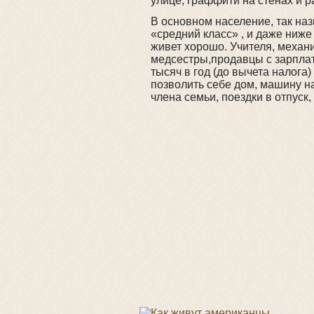
улице, граффити на стенах и р
В основном население, так н
«средний класс» , и даже ниже
живет хорошо. Учителя, механи
медсестры,продавцы с зарплат
тысяч в год (до вычета налога)
позволить себе дом, машину н
члена семьи, поездки в отпуск,