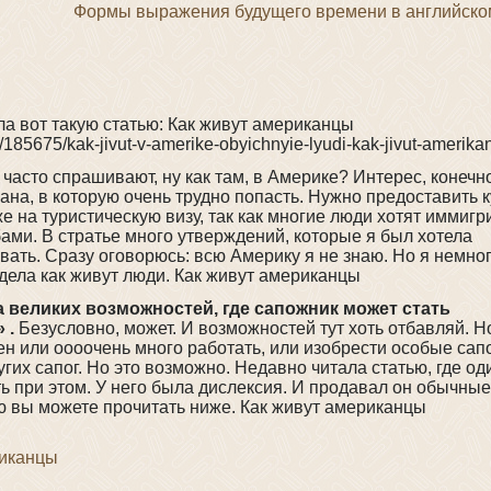
Формы выражения будущего времени в английско
а вот такую статью: Как живут американцы
cle/185675/kak-jivut-v-amerike-obyichnyie-lyudi-kak-jivut-amerika
часто спрашивают, ну как там, в Америке? Интерес, конечно
на, в которую очень трудно попасть. Нужно предоставить к
е на туристическую визу, так как многие люди хотят иммигр
ми. В стратье много утверждений, которые я был хотела
ать. Сразу оговорюсь: всю Америку я не знаю. Но я немно
дела как живут люди. Как живут американцы
 великих возможностей, где сапожник может стать
 .
Безусловно, может. И возможностей тут хоть отбавляй. Н
н или оооочень много работать, или изобрести особые сапо
угих сапог. Но это возможно. Недавно читала статью, где од
ь при этом. У него была дислексия. И продавал он обычны
ию вы можете прочитать ниже. Как живут американцы