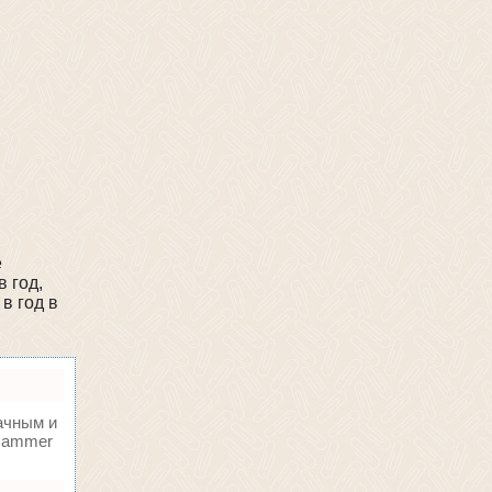
е
 год,
в год в
ачным и
oHammer