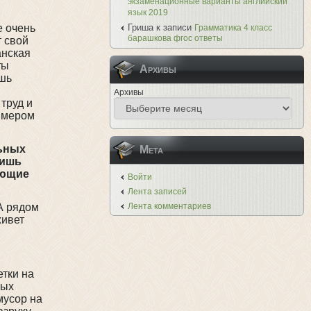
экзаменационные варианты английский
язык 2019
е очень
Гриша
к записи
Грамматика 4 класс
барашкова фгос ответы
 свой
анская
ты
Архивы
шь
Архивы
труд и
имером
льных
Мета
лишь
ующие
Войти
Лента записей
А рядом
Лента комментариев
живет
тки на
ных
мусор на