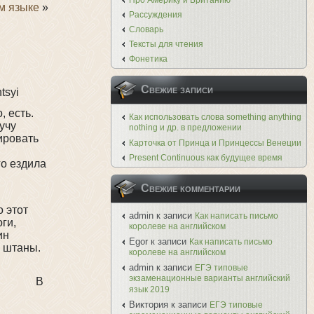
Про Америку и Британию
м языке
»
Рассуждения
Словарь
Тексты для чтения
Фонетика
Свежие записи
ntsyi
, есть.
Как использовать слова something anything
учу
nothing и др. в предложении
ировать
Карточка от Принца и Принцессы Венеции
Present Continuous как будущее время
го ездила
Свежие комментарии
о этот
admin
к записи
Как написать письмо
ги,
королеве на английском
ин
Egor
к записи
Как написать письмо
е штаны.
королеве на английском
admin
к записи
ЕГЭ типовые
экзаменационные варианты английский
В
язык 2019
Виктория
к записи
ЕГЭ типовые