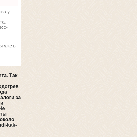
тва у
та.
есс-
я уже в
та. Так
одогрев
ода
алоги за
 и
Не
иты
 около
udi-kak-