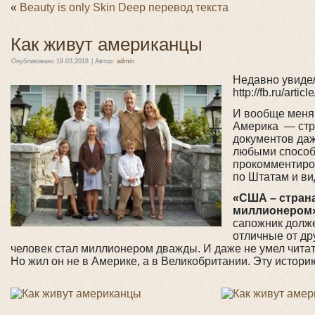
«
Beauty is only Skin Deep перевод текста
Как живут американцы
Опубликовано
19.03.2018
|
Автор:
admin
Недавно увидел
http://fb.ru/arti
И вообще меня 
Америка — стра
документов даж
любыми способа
прокомментиров
по Штатам и ви
«США – страна
миллионером»
сапожник долже
отличные от др
человек стал миллионером дважды. И даже не умел читат
Но жил он не в Америке, а в Великобритании. Эту истор