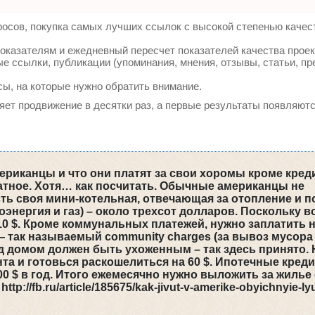
осов, покупка самых лучших ссылок с высокой степенью качес
оказателям и ежедневный пересчет показателей качества проек
 ссылки, публикации (упоминания, мнения, отзывы, статьи, пр
сы, на которые нужно обратить внимание.
ряет продвижение в десятки раз, а первые результаты появляютс
ериканцы и что они платят за свои хоромы кроме креди
атное. Хотя… как посчитать. Обычные американцы не
ть своя мини-котельная, отвечающая за отопление и п
энергия и газ) – около трехсот долларов. Поскольку в
10 $. Кроме коммунальных платежей, нужно заплатить н
 так называемый community charges (за вывоз мусора
д домом должен быть ухоженным – так здесь принято. 
та и готовься раскошелиться на 60 $. Ипотечные кред
0 $ в год. Итого ежемесячно нужно выложить за жилье
://fb.ru/article/185675/kak-jivut-v-amerike-obyichnyie-ly