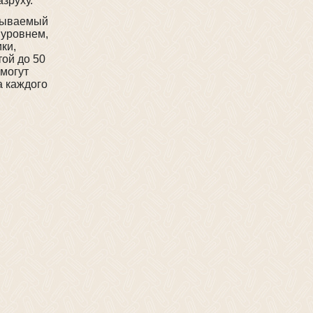
азруху.
азываемый
 уровнем,
ки,
ой до 50
 могут
а каждого