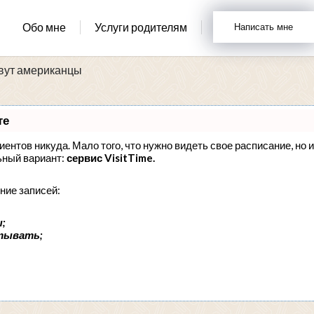
Обо мне
Услуги родителям
Написать мне
вут американцы
те
лиентов никуда. Мало того, что нужно видеть свое расписание, но 
ьный вариант:
сервис VisitTime.
ние записей:
;
тывать;