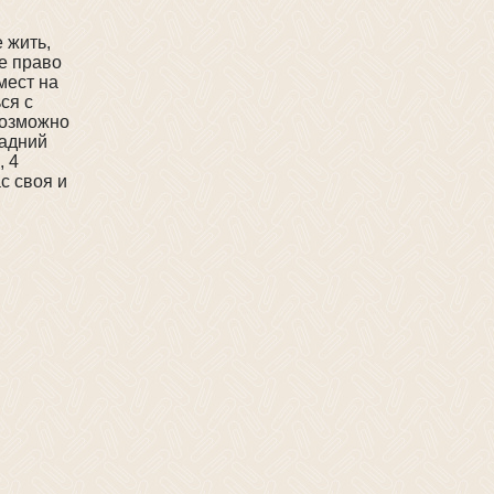
 жить,
те право
мест на
ся с
 возможно
задний
, 4
с своя и