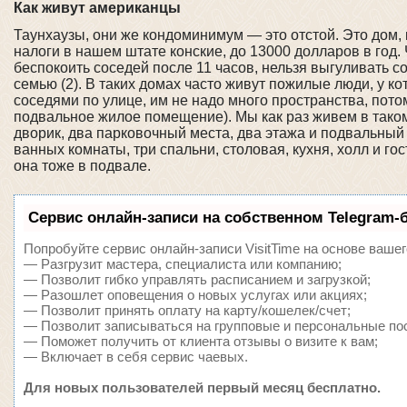
Как живут американцы
Таунхаузы, они же кондоминимум — это отстой. Это дом,
налоги в нашем штате конские, до 13000 долларов в год.
беспокоить соседей после 11 часов, нельзя выгуливать с
семью (2). В таких домах часто живут пожилые люди, у ко
соседями по улице, им не надо много пространства, потом
подвальное жилое помещение). Мы как раз живем в таком 
дворик, два парковочный места, два этажа и подвальный 
ванных комнаты, три спальни, столовая, кухня, холл и гос
она тоже в подвале.
Сервис онлайн-записи на собственном Telegram-
Попробуйте сервис онлайн-записи VisitTime на основе вашег
— Разгрузит мастера, специалиста или компанию;
— Позволит гибко управлять расписанием и загрузкой;
— Разошлет оповещения о новых услугах или акциях;
— Позволит принять оплату на карту/кошелек/счет;
— Позволит записываться на групповые и персональные по
— Поможет получить от клиента отзывы о визите к вам;
— Включает в себя сервис чаевых.
Для новых пользователей первый месяц бесплатно.