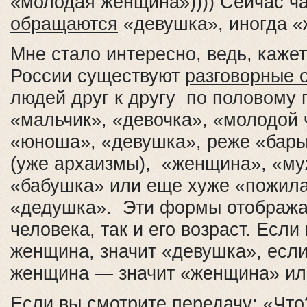
«молодая женщина»)))) Сейчас ч
обращаются
«девушка», иногда 
Мне стало интересно, ведь, кажет
России существуют
разговорные 
людей друг к другу по половому 
«мальчик», «девочка», «молодой 
«юноша», «девушка», реже «бар
(уже архаизмы), «женщина», «му
«бабушка» или еще хуже «пожил
«дедушка». Эти формы отобража
человека, так и его возраст. Есл
женщина, значит «девушка», есл
женщина — значит «женщина» ил
Если вы смотрите передачу: «Что