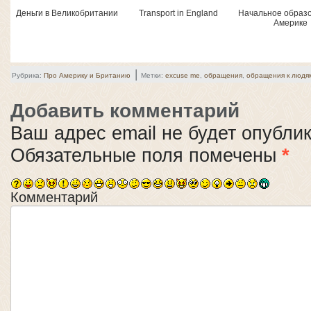
Деньги в Великобритании
Transport in England
Начальное образо
Америке
|
Рубрика:
Про Америку и Британию
Метки:
excuse me
,
обращения
,
обращения к людя
Добавить комментарий
Ваш адрес email не будет опубли
Обязательные поля помечены
*
Комментарий