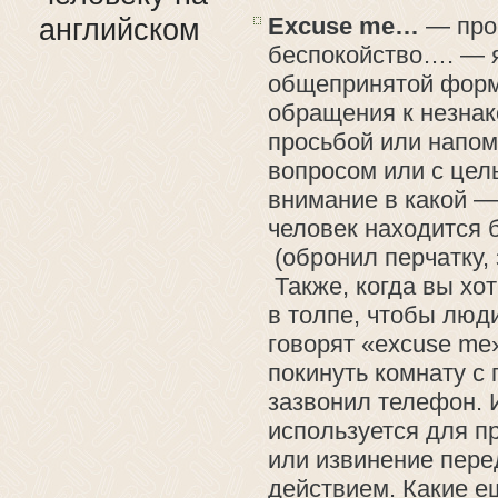
Excuse me…
— прос
беспокойство…. — 
общепринятой форм
обращения к незнак
просьбой или напо
вопросом или с цел
внимание в какой —
человек находится б
(обронил перчатку,
Также, когда вы хо
в толпе, чтобы люд
говорят «excuse me»
покинуть комнату с 
зазвонил телефон. И
используется для п
или извинение пере
действием. Какие е