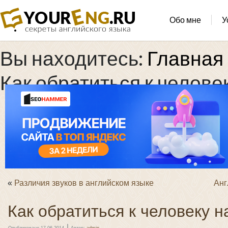
Обо мне
У
Вы находитесь:
Главная
Как обратиться к челове
«
Различия звуков в английском языке
Анг
Как обратиться к человеку н
|