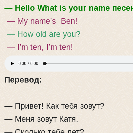
— Hello What is your name песе
— My name’s Ben!
— How old are you?
— I’m ten, I’m ten!
Перевод:
— Привет! Как тебя зовут?
— Меня зовут Катя.
— Сколько тебе лет?