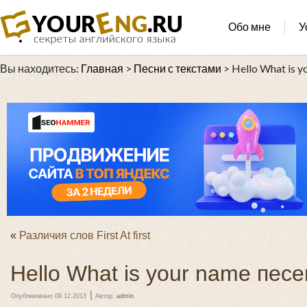
Обо мне
У
Вы находитесь:
Главная
>
Песни с текстами
>
Hello What is 
«
Различия слов First At first
Hello What is your name пес
|
Опубликовано
09.12.2013
Автор:
admin