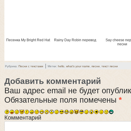
Песенка My Bright Red Hat
Rainy Day Robin перевод
Say cheese пе
песни
|
Рубрика:
Песни с текстами
Метки:
hello
,
what's your name
,
песни
,
текст песни
Добавить комментарий
Ваш адрес email не будет опубли
Обязательные поля помечены
*
Комментарий