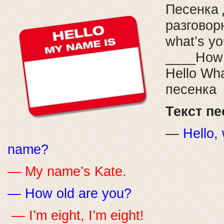
Песенка 
разговорн
what’s y
____How 
Hello Wha
песенка
Текст п
—
Hello, 
name?
— My name’s Kate.
— How old are you?
— I’m eight, I’m eight!