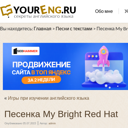
Обо мне
У
Вы находитесь:
Главная
>
Песни с текстами
>
Песенка My Br
«
Игры при изучении английского языка
Песенка My Bright Red Hat
|
Опубликовано
05.07.2015
Автор:
admin