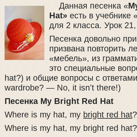
Данная песенка «
My
Hat»
есть в учебнике 
для 2 класса. Урок 21,
Песенка довольно при
призвана повторить ле
«мебель», из грамма
это специальные вопр
hat?) и общие вопросы с ответами (
wardrobe? — No, it isn’t there!)
Песенка My Bright Red Hat
Where is my hat, my
bright red hat
?
Where is my hat, my bright red hat?