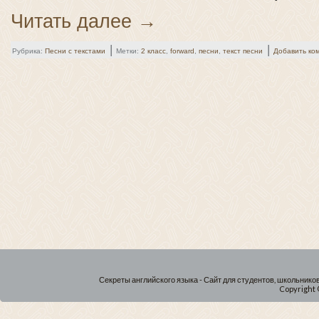
Читать далее
→
|
|
Рубрика:
Песни с текстами
Метки:
2 класс
,
forward
,
песни
,
текст песни
Добавить ко
Секреты английского языка - Сайт для студентов, школьнико
Copyright 