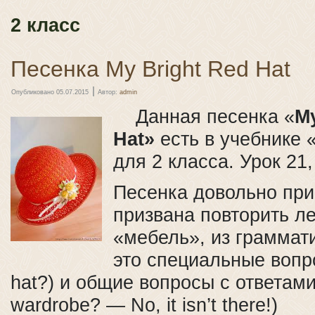
2 класс
Песенка My Bright Red Hat
|
Опубликовано
05.07.2015
Автор:
admin
Данная песенка «
My
Hat»
есть в учебнике 
для 2 класса. Урок 21,
Песенка довольно при
призвана повторить ле
«мебель», из грамма
это специальные вопр
hat?) и общие вопросы с ответами (
wardrobe? — No, it isn’t there!)