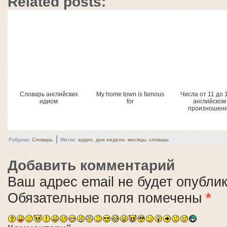
Related posts:
Словарь английских
My home town is famous
Числа от 11 до 
идиом
for
английском
произношен
|
Рубрика:
Словарь
Метки:
аудио
,
дни недели
,
месяцы
,
словарь
Добавить комментарий
Ваш адрес email не будет опубли
Обязательные поля помечены
*