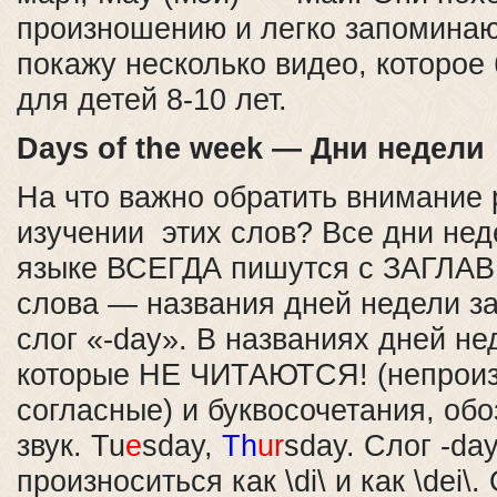
произношению и легко запоминаю
покажу несколько видео, которое
для детей 8-10 лет.
Days of the week — Дни недели
На что важно обратить внимание 
изучении этих слов? Все дни нед
языке ВСЕГДА пишутся с ЗАГЛАВ
слова — названия дней недели з
слог «-day». В названиях дней не
которые НЕ ЧИТАЮТСЯ! (непрои
согласные) и буквосочетания, об
звук. Tu
e
sday,
Th
ur
sday. Слог -da
произноситься как \di\ и как \dei\