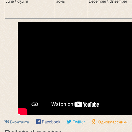
June \ dʒuːn\
июнь
December \ dɪˈsembə\
Вконтакте
Facebook
Twitter
Одноклассники