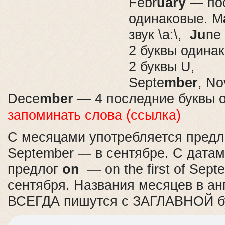
Febr
uary —
по
одинаковые. M
звук \a:\,
Ju
ne
2 буквы одинак
2 буквы U,
Septe
mber
, No
Dece
mber —
4 последние буквы 
запоминать слова (ссылка)
С месяцами употребляется пред
September — в сентябре. С датам
предлог
on
— on the first of Sep
сентября. Названия месяцев в ан
ВСЕГДА пишутся с ЗАГЛАВНОЙ б