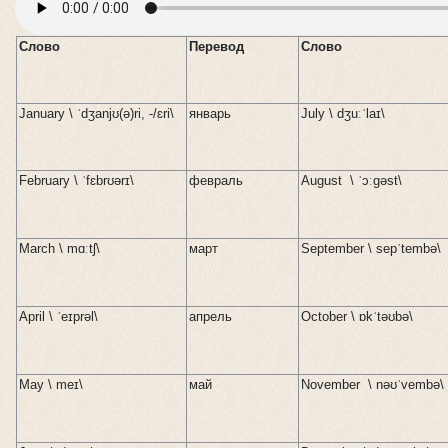
Слово
Перевод
Слово
January \ ˈdʒanjʊ(ə)ri, -/ɛri\
январь
July \ dʒuːˈlaɪ\
February \ ˈfɛbrʊərɪ\
февраль
August \ ˈɔːɡəst\
March \ mɑːtʃ\
март
September \ sepˈtembə\
April \ ˈeɪprəl\
апрель
October \ ɒkˈtəʊbə\
May \ meɪ\
май
November \ nəʊˈvembə\