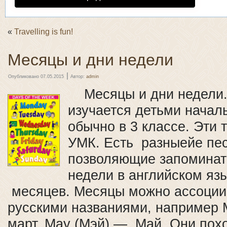
«
Travelling is fun!
Месяцы и дни недели
|
Опубликовано
07.05.2015
Автор:
admin
Месяцы и дни недели.
изучается детьми начал
обычно в 3 классе. Эти 
УМК. Есть разныейе пес
позволяющие запоминат
недели в английском яз
месяцев. Месяцы можно ассоции
русскими названиями, например 
март, Маy (Мэй) — Май. Они пох