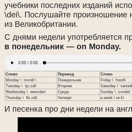
учебники последних изданий исп
\dei\. Послушайте произношение 
из Великобритании.
С днями недели употребляется п
в понедельник — on Monday.
Слово
Перевод
Слово
Monday \ ˈmʌndi \
Понедельник
Friday \ ˈfraɪdi\
Tuesday \ ˈtjuːzdi\
Вторник
Saturday \ ˈsætədi
Wednesday \ ˈwenzdeɪ\
Среда
Sunday \ ˈsʌndei\
Thursday \ ˈθɜːzdi\
Четверг
a week \ wiːk\
И песенка про дни недели на анг