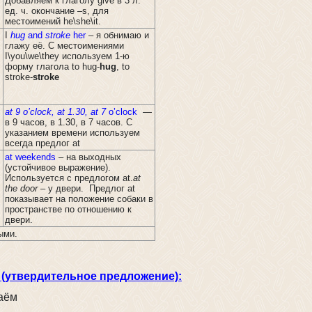
Добавляем к глаголу give в 3 л.
ед. ч. окончание –s, для
местоимений he\she\it.
I
hug
and
stroke
her
– я обнимаю и
глажу её. С местоимениями
I\you\we\they используем 1-ю
форму глагола to hug-
hug
, to
stroke-
stroke
at
9
o
’
clock
,
at
1.30,
at
7
o’clock
—
в 9 часов, в 1.30, в 7 часов. С
указанием времени используем
всегда предлог at
at weekends
– на выходных
(устойчивое выражение).
Используется с предлогом at.
at
the door
– у двери. Предлог at
показывает на положение собаки в
пространстве по отношению к
двери.
ыми.
р. (утвердительное предложение):
аём