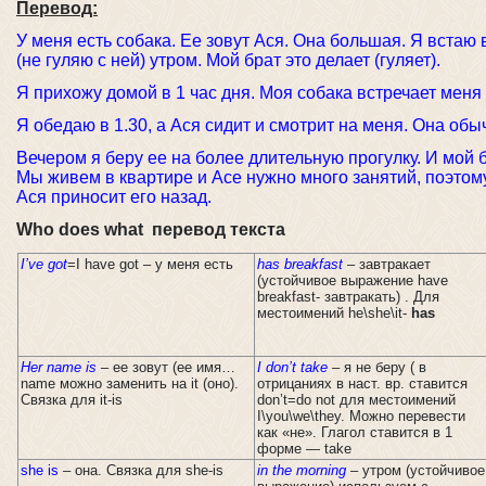
Перевод:
У меня есть собака. Ее зовут Ася. Она большая. Я встаю в 
(не гуляю с ней) утром. Мой брат это делает (гуляет).
Я прихожу домой в 1 час дня. Моя собака встречает меня 
Я обедаю в 1.30, а Ася сидит и смотрит на меня. Она обы
Вечером я беру ее на более длительную прогулку. И мой б
Мы живем в квартире и Асе нужно много занятий, поэтому
Ася приносит его назад.
Who does what перевод текста
I’ve got
=I have got – у меня есть
has breakfast
– завтракает
(устойчивое выражение have
breakfast- завтракать) . Для
местоимений he\she\it-
has
Her
name
is
– ее зовут (ее имя…
I don’t take
– я не беру ( в
name можно заменить на it (оно).
отрицаниях в наст. вр. ставится
Связка для it-is
don’t=do not для местоимений
I\you\we\they. Можно перевести
как «не». Глагол ставится в 1
форме — take
she is
– она. Связка для she-is
in
the
morning
– утром (устойчивое