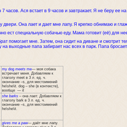
7 часов. Ася встает в 9 часов и завтракает. Я не беру ее на
у двери. Она лает и дает мне лапу. Я крепко обнимаю и глаж
чно ест специальную собачью еду. Мама готовит (её) для не
рат помогает мне. Затем, она сидит на диване и смотрит те
 на выходные папа забирает нас всех в парк. Папа бросает
my dog
meets
me
— моя собака
встречает меня. Добавляем к
глаголу meet в 3 л. ед. ч.
окончание –s, для местоимений
he\she\it. dog – she (в контексте),
вообще — it
she
barks
– она лает. Добавляем к
глаголу bark в 3 л. ед. ч.
окончание –s, для местоимений
he\she\it.
gives
me
a
paw
— даёт мне лапу.