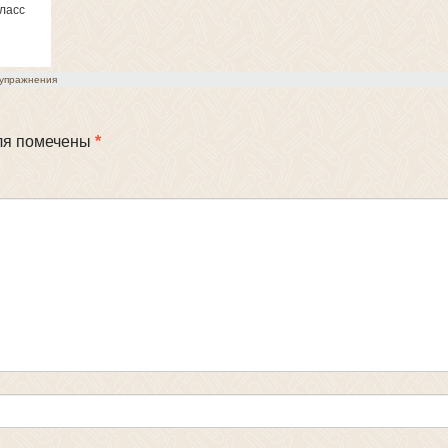
класс
упражнения
ля помечены
*