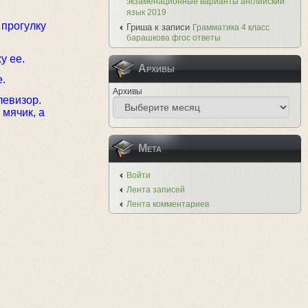
экзаменационные варианты английский
язык 2019
 прогулку
Гриша
к записи
Грамматика 4 класс
барашкова фгос ответы
у ее.
Архивы
е.
Архивы
левизор.
 мячик, а
Мета
Войти
Лента записей
Лента комментариев