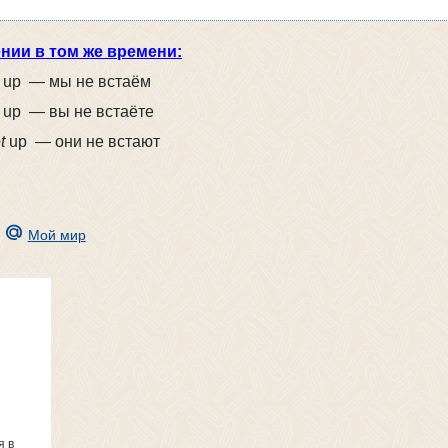
нии в том же времени:
up — мы не встаём
up — вы не встаёте
t
up — они не встают
Мой мир
я в