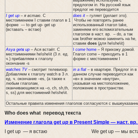
выражение) используем с
предлогом in. На русский язык
предлог не переводится
I
get
up
– я встаю
. С
does
it
– гуляет (делает это).
местоимением I ставим глагол в 1
Чтобы не повторять ранее
форме — to get up- get up
использованный глагол take,
(вставать – встаю)
заменяем его вспомогательным
глаголом в наст. вр. – do, а так
как brother можно заменить на he,
ставим
does
(для he\she\it)
Asya get
s
up
– Ася встаёт. С
I
come
home
– Я прихожу домой.
местоимениями he\she\it (3 л. ед.
Глагол come – приходить в 1
ч.) прибавляем к глаголу
форме с местоимением I
окончание -s
watches
TV
– смотрит телевизор.
in
a
flat
– в квартире. Предлог in в
Добавляем к глаголу watch в 3 л.
данном случае переводится как
ед. ч. окончание –es, (а также к
«в» в значении «внутри»,
любым глаголам,
указывая на местоположение,
оканчивающимся на –o, ch, sh,th,
положение в пространстве.
s, ss) для местоимений he\she\it.
Остальные правила изменения глаголов согласуются с вышеуказанн
Who does what перевод текста
Изменение глагола get
up
в Present Simple — наст. в
I get up — я встаю We get up — мы вст