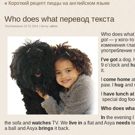
«
Короткий рецепт пиццы на английском языке
Who does what перевод текста
Опубликовано
22.01.2014
|
Автор:
admin
Who does what
got
— у кого-то
изменения глаг
употребление 
I’ve got
a dog.
9 o’clock and
h
it.
I
come home
at
paw. I
hug
and
I
have lunch
at
special dog fo
Who does wha
In
the evening I
the sofa and
watches
TV. We
live
in
a flat and Asya
needs
lo
a ball and Asya
brings
it back.