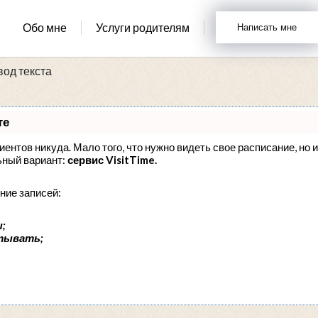
Обо мне
Услуги родителям
Написать мне
вод текста
те
лиентов никуда. Мало того, что нужно видеть свое расписание, но 
ьный вариант:
сервис VisitTime.
ние записей:
;
тывать;