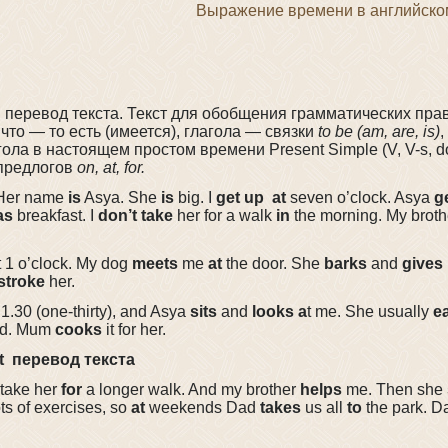
Выражение времени в английско
 перевод текста. Текст для обобщения грамматических пр
 что — то есть (имеется), глагола — связки
to be (am, are, is)
,
ола в настоящем простом времени Present Simple (V, V-s, don
предлогов
on, at, for.
 Her name
is
Asya. She
is
big. I
get up
at
seven o’clock. Asya
g
as
breakfast. I
don’t take
her for a walk
in
the morning. My brot
 1 o’clock. My dog
meets
me
at
the door. She
barks
and
gives
stroke
her.
1.30 (one-thirty), and Asya
sits
and
looks a
t me. She usually
ea
od. Mum
cooks
it for her.
t перевод текста
 take her
for
a longer walk. And my brother
helps
me. Then she
ts of exercises, so
at
weekends Dad
takes
us all
to
the park. 