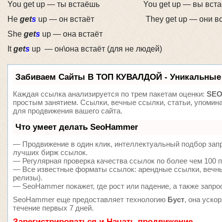
You get up — ты встаёшь You get up — вы вста
He
get
s
up — он встаёт They get up — они вс
She
get
s
up — она встаёт
It
get
s
up — он\она встаёт (для не людей)
Забиваем Сайты В ТОП КУВАЛДОЙ - Уникальные
Каждая ссылка анализируется по трем пакетам оценки:
SEO
простым занятием. Ссылки, вечные ссылки, статьи, упомин
для продвижения вашего сайта.
Что умеет делать SeoHammer
— Продвижение в один клик, интеллектуальный подбор запр
лучших бирж ссылок.
— Регулярная проверка качества ссылок по более чем 100 п
— Все известные форматы ссылок: арендные ссылки, вечные
релизы).
— SeoHammer покажет, где рост или падение, а также запро
SeoHammer еще предоставляет технологию
Буст
, она уско
течение первых 7 дней.
Зарегистрироваться и Начать продвижение