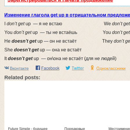
Изменение глагола get up в отрицательном предложе
I
don’t get
up — я не встаю We
don’t get
You
don’t get
up — ты не встаёшь You
don’t get
He
doesn’t get
up — он не встаёт They
don’t ge
She
doesn’t get
up — она не встаёт
It
doesn’t get
up — он\она не встаёт (для не людей)
Вконтакте
Facebook
Twitter
Одноклассники
Related posts:
Future Simple - будущее
Порядковые
Местоимени