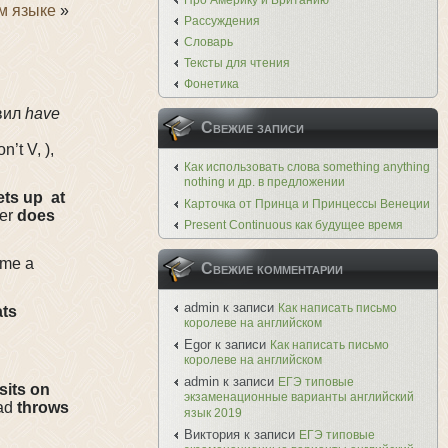
Про Америку и Британию
м языке
»
Рассуждения
Словарь
Тексты для чтения
Фонетика
авил
have
Свежие записи
’t V, ),
Как использовать слова something anything
nothing и др. в предложении
ets up
at
Карточка от Принца и Принцессы Венеции
her
does
Present Continuous как будущее время
me a
Свежие комментарии
admin
к записи
Как написать письмо
ts
королеве на английском
Egor
к записи
Как написать письмо
королеве на английском
admin
к записи
ЕГЭ типовые
sits
on
экзаменационные варианты английский
Dad
throws
язык 2019
Виктория
к записи
ЕГЭ типовые