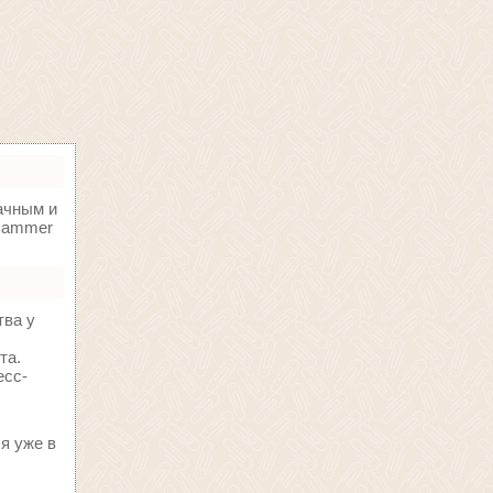
ачным и
oHammer
тва у
та.
есс-
я уже в