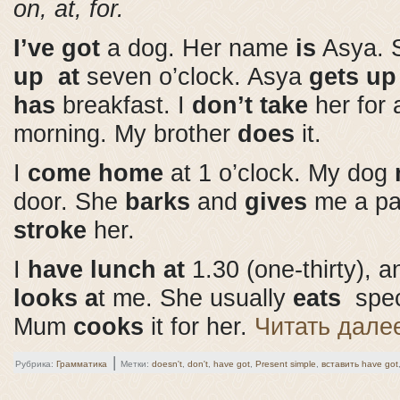
on, at, for.
I’ve got
a dog. Her name
is
Asya. 
up
at
seven o’clock. Asya
gets u
has
breakfast. I
don’t take
her for 
morning. My brother
does
it.
I
come home
at 1 o’clock. My dog
door. She
barks
and
gives
me a pa
stroke
her.
I
have lunch
at
1.30 (one-thirty), 
looks a
t me. She usually
eats
speci
Mum
cooks
it for her.
Читать дал
|
Рубрика:
Грамматика
Метки:
doesn't
,
don't
,
have got
,
Present simple
,
вставить have got