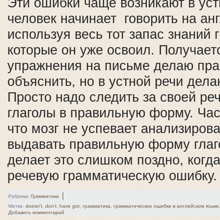
Эти ошибки чаще возникают в уст
человек начинает говорить на ан
используя весь тот запас знаний 
которые он уже освоил. Получаетс
упражнения на письме делаю пра
объяснить, но в устной речи дела
Просто надо следить за своей ре
глаголы в правильную форму. Час
что мозг не успевает анализирова
выдавать правильную форму глаг
делает это слишком поздно, когд
речевую грамматическую ошибку
|
Рубрика:
Грамматика
Метки:
doesn't
,
don't
,
have got
,
грамматика
,
грамматические ошибки в английском языке
Добавить комментарий