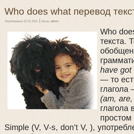
Who does what перевод текс
|
Опубликовано
22.01.2014
Автор:
admin
Who doe
текста. 
обобщен
граммат
have got
— то ест
глагола 
(am, are, 
глагола 
простом 
Simple (V, V-s, don’t V, ), употре