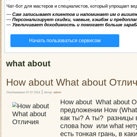
Чат-бот для мастеров и специалистов, который упрощает ве
—
Сам записывает клиентов и напоминает им о визит
—
Персонализирует скидки, чаевые, кэшбэк и предопл
—
Увеличивает доходимость и помогает больше зара
Начать пользоваться сервисом
what about
How about What about Отли
|
Опубликовано
07.07.2014
Автор:
admin
How about What about О
предложении How (What
как ты? А ты? разницы 
слова how или what нету
есть тонкая грань, в как