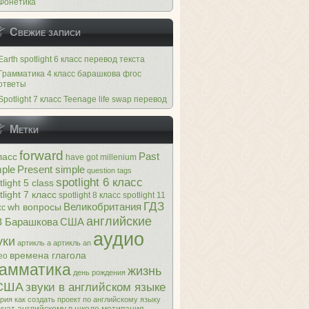
Фонетика
Свежие записи
Earth spotlight 6 класс перевод текста
Грамматика 4 класс барашкова фгос
ответы
Spotlight 7 класс Teenage life swap перевод
Метки
forward
Past
ласс
have got
millenium
ple
Present simple
question tags
spotlight 6 класс
tlight 5 class
tlight 7 класс
spotlight 8 класс
spotlight 11
ГДЗ
Великобритания
wh вопросы
сс
английские
З Барашкова
США
аудио
уки
артикль a
артикль an
времена глагола
ео
рамматика
жизнь
день рождения
США
звуки в английском языке
ория
как создать проект по английскому языку