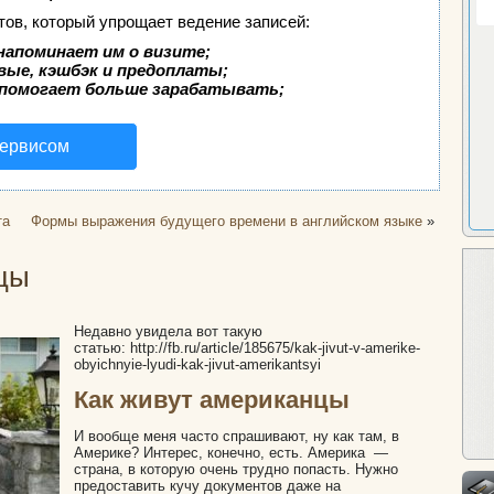
тов, который упрощает ведение записей:
напоминает им о визите;
вые, кэшбэк и предоплаты;
 помогает больше зарабатывать;
сервисом
та
Формы выражения будущего времени в английском языке
»
цы
Недавно увидела вот такую
статью: http://fb.ru/article/185675/kak-jivut-v-amerike-
obyichnyie-lyudi-kak-jivut-amerikantsyi
Как живут американцы
И вообще меня часто спрашивают, ну как там, в
Америке? Интерес, конечно, есть. Америка —
страна, в которую очень трудно попасть. Нужно
предоставить кучу документов даже на