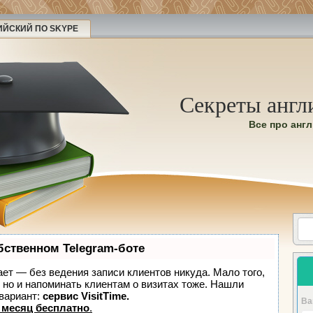
ИЙСКИЙ ПО SKYPE
Секреты англ
Все про анг
бственном Telegram-боте
нает — без ведения записи клиентов никуда. Мало того,
, но и напоминать клиентам о визитах тоже. Нашли
вариант:
сервис VisitTime.
Ва
 месяц бесплатно
.