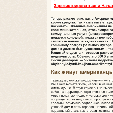
Зарегистрироваться и Нача
Теперь рассмотрим, как в Америке ж
кроме кредита. Так называемые таунх
посчитать. Обычные американцы не 
своя мини-котельная, отвечающая за
коммунальные услуги (электроэнергия
подается холодной, плата за нее не
заплатить налоги за недвижимость: 
community charges (за вывоз мусора 
домом должен быть ухоженным – так 
Нанимай студента и готовься раскош
недвижимость. Обычно это 300 $ в г
тысяч долларов. — Читайте подробнее на
obyichnyie-lyudi-kak-jivut-amerikantsyi
Как живут американц
Таунхаузы, они же кондоминимум — это
Вы в нем можете жить, налоги в нашем 
иметь лучше. В таун хаусе вы не имеет
собак на территории, ограниченное кол
живут пожилые люди, у которых дети у
по улице, им не надо много пространств
спальни, возможно подвальное жилое по
угловой дом и есть терасса, небольшой
подвальный этаж, там вторая гостиная 