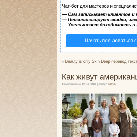
Чат-бот для мастеров и специалис
—
Сам записывает клиентов и 
—
Персонализирует скидки, чае
—
Увеличивает доходимость и
Начать пользоваться 
«
Beauty is only Skin Deep перевод текс
Как живут американ
Опубликовано
19.03.2018
|
Автор:
admin