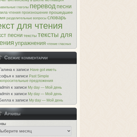
 учат английскому в школе
мотивация
перевод
песни
равильные глаголы
прошедшее
вила чтения
произношение
словарь
емя
разделительные вопросы
екст для чтения
тексты для
кст песни
тексты
ения
упражнения
чтение гласных
Свежие комментарии
Галина
к записи
Have got иметь
софья
к записи
Past Simple
вопросительные предложения
admin
к записи
My day — Мой день
admin
к записи
My day — Мой день
Белла
к записи
My day — Мой день
Архивы
ивы