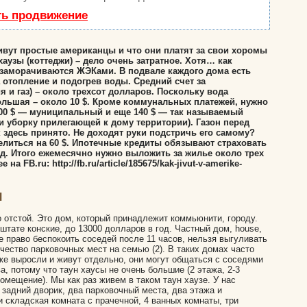
ть продвижение
ивут простые американцы и что они платят за свои хоромы
аузы (коттеджи) – дело очень затратное. Хотя… как
заморачиваются ЖЭКами. В подвале каждого дома есть
 отопление и подогрев воды. Средний счет за
 и газ) – около трехсот долларов. Поскольку вода
большая – около 10 $. Кроме коммунальных платежей, нужно
500 $ — муниципальный и еще 140 $ — так называемый
и уборку прилегающей к дому территории). Газон перед
здесь принято. Не доходят руки подстричь его самому?
елиться на 60 $. Ипотечные кредиты обязывают страховать
од. Итого ежемесячно нужно выложить за жилье около трех
 FB.ru: http://fb.ru/article/185675/kak-jivut-v-amerike-
ы
 отстой. Это дом, который принадлежит коммьюнити, городу.
штате конские, до 13000 долларов в год. Частный дом, house,
е право беспокоить соседей после 11 часов, нельзя выгуливать
ичество парковочных мест на семью (2). В таких домах часто
же выросли и живут отдельно, они могут общаться с соседями
а, потому что таун хаусы не очень большие (2 этажа, 2-3
мещение). Мы как раз живем в таком таун хаузе. У нас
 задний дворик, два парковочный места, два этажа и
и складская комната с прачечной, 4 ванных комнаты, три