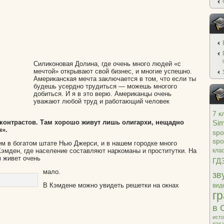
Силиконовая Долина, где очень много людей «с
мечтой» открывают свой бизнес, и многие успешно.
Американская мечта заключается в том, что если ты
будешь усердно трудиться — можешь многого
добиться. И я в это верю. Американцы очень
уважают любой труд и работающий человек
7 к
контрастов. Там хорошо живут лишь олигархи, нещадно
Sim
н».
spo
spo
ем в богатом штате Нью Джерси, и в нашем городке много
Кэмден, где население составляют наркоманы и проститутки. На
кла
 живет очень
ГД
мало.
зв
В Кэмдене можно увидеть решетки на окнах
вид
г
в 
ист