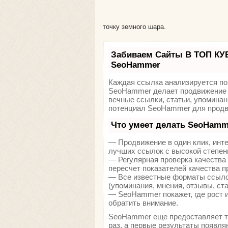
точку земного шара.
Забиваем Сайты В ТОП КУ
SeoHammer
Каждая ссылка анализируется по
SeoHammer делает продвижение 
вечные ссылки, статьи, упоминан
потенциал SeoHammer для продв
Что умеет делать SeoHamm
— Продвижение в один клик, инт
лучших ссылок с высокой степен
— Регулярная проверка качества
пересчет показателей качества п
— Все известные форматы ссылок
(упоминания, мнения, отзывы, ста
— SeoHammer покажет, где рост и
обратить внимание.
SeoHammer еще предоставляет 
раз, а первые результаты появля