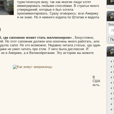
туристическую визу, так как многие люди хотят
иммигрировать любыми способами. В стратье много
утверждений, которые я был хотела
прокомментировать. Сразу оговорюсь: всю Америку
я не знаю. Но я немного ездила по Штатам и видела
Sea
ы
, где сапожник может стать миллионером» .
Безусловно,
По
яй. Но этот сапожник должен или оооочень много работать, или
ругих сапог. Но это возможно. Недавно читала статью, где один
аже не умел читать при этом. У него была дислексия. И
 не в Америке, а в Великобритании. Эту историю вы можете
В
США
есть