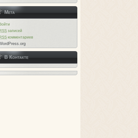
Мета
Войти
RSS
записей
RSS
комментариев
WordPress.org
В Контакте