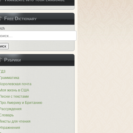
Free Dictionary
rch
иск
Рубрики
ГДЗ
Грамматика
Королевская почта
Моя жизнь в США
Песни с текстами
Про Америку и Британию
Рассуждения
Словарь
Тексты для чтения
Упражнения