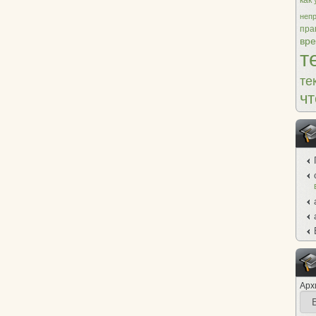
как
неп
пра
вр
т
те
чт
Арх