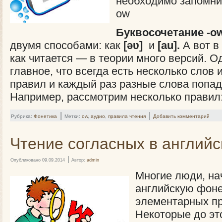
необходимо запомни
ow
Буквосочетание -o
двумя способами: как
[əʋ]
и
[au].
А вот в
как читается — в теории много версий. О
главное, что всегда есть несколько слов
правил и каждый раз разные слова попад
Например, рассмотрим несколько прави
|
|
Рубрика:
Фонетика
Метки:
ow
,
аудио
,
правила чтения
Добавить комментарий
Чтение согласных в английс
|
Опубликовано
09.09.2014
Автор:
admin
Многие люди, на
английскую фоне
элементарных пр
Некоторые до эт