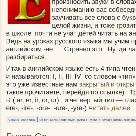
произносить звуки в словах
непониманию вас собесед
заучивать все слова с букв
целой жизни, и тоже грози
в школе почти не учат детей читать на а
Ведь на уроках русского языка мы учим п
английском -нет… Странно это. Ну, да ла
разбираться.
Итак в английском языке есть 4 типа чтен
и называются: I, II, III, IV со словом «ти
это уже известные нам
закрытый и откры
такое прочитаете, перейдя по ссылке). Т
R ( ar, er, ir, or, ur) , и четвертый тип — гл
ere-, -ire-, -ore-, -ure-, -yre-)
Читать далее
|
Рубрика:
Фонетика
Метки:
английские звуки
,
буква е
,
буква И
,
звуки в английском яз