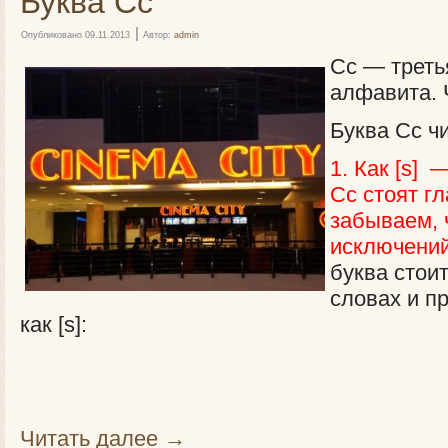
Буква Cc
|
Опубликовано
09.11.2013
Автор:
admin
Сс — треть
алфавита. Ч
Буква Сс чи
1. Как [s] 
Сс стоят гл
забываем, 
исключений
буква стои
словах и п
как [s]:
Читать далее
→