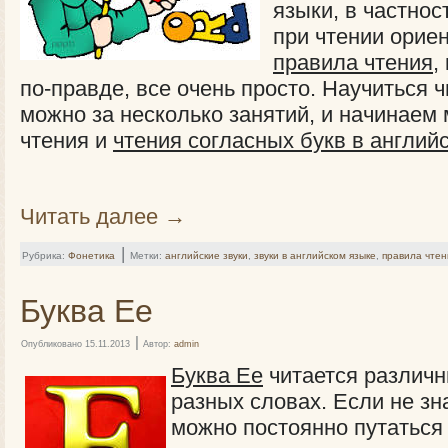
языки, в частнос
при чтении орие
правила чтения
,
по-правде, все очень просто. Научиться ч
можно за несколько занятий, и начинаем
чтения и
чтения согласных букв в англий
Читать далее
→
|
Рубрика:
Фонетика
Метки:
английские звуки
,
звуки в английском языке
,
правила чтен
Буква Ee
|
Опубликовано
15.11.2013
Автор:
admin
Буква Ее
читается различ
разных словах. Если не зн
можно постоянно путаться