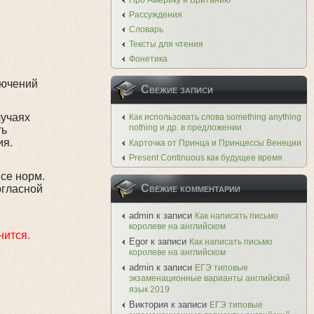
Про Америку и Британию
Рассуждения
Словарь
Тексты для чтения
Фонетика
лючений
Свежие записи
лучаях
Как использовать слова something anything
nothing и др. в предложении
ть
ия.
Карточка от Принца и Принцессы Венеции
Present Continuous как будущее время
все норм.
Свежие комментарии
огласной
.
admin
к записи
Как написать письмо
королеве на английском
нится.
Egor
к записи
Как написать письмо
королеве на английском
admin
к записи
ЕГЭ типовые
экзаменационные варианты английский
язык 2019
Виктория
к записи
ЕГЭ типовые