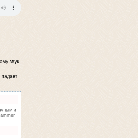
ому звук
е падает
ачным и
oHammer