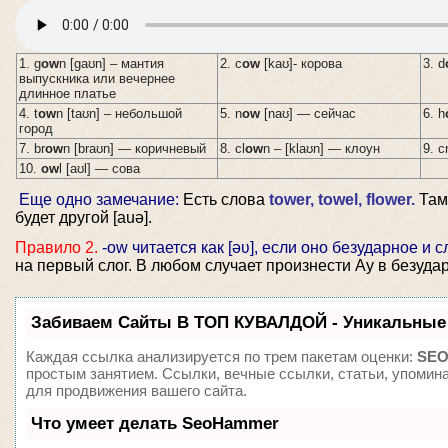
1. g
ow
n [ɡaʊn] – мантия
2. c
ow
[kaʊ]- корова
3. d
выпускника или вечернее
длинное платье
4. t
ow
n [taʊn] – небольшой
5. n
ow
[naʊ] — сейчас
6. h
город
7. br
ow
n [braʊn] — коричневый
8. cl
ow
n – [klaʊn] — клоун
9. c
10.
ow
l [aʊl] — сова
Еще одно замечание:
Есть слова
tower, towel, flower.
Там 
будет другой [auə].
Правило 2.
-ow читается как [əʋ], если оно безударное и с
на первый слог. В любом случает произнести Ау в безуда
Забиваем Сайты В ТОП КУВАЛДОЙ - Уникальные
Каждая ссылка анализируется по трем пакетам оценки:
SEO
простым занятием. Ссылки, вечные ссылки, статьи, упомин
для продвижения вашего сайта.
Что умеет делать SeoHammer