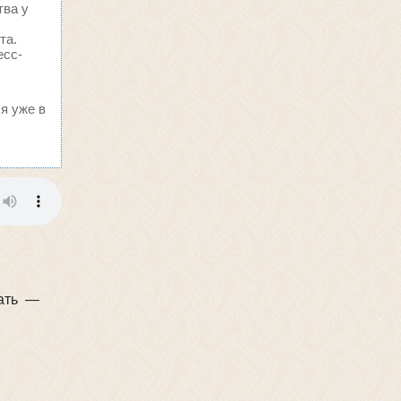
тва у
та.
есс-
я уже в
ать —