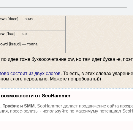
ow
n [daʊn] — вниз
ow
[ˈhaʊ] — как
r
ow
d [kraʊd] — толпа
по идее тоже буквосочетание ow, но там идет буква -e, поэт
лово состоит из двух слогов.
То есть, в этих словах ударени
рном слоге нереально. Можете попробовать)))
 возможности от SeoHammer
, Трафик и SMM.
SeoHammer делает продвижение сайта прозр
ания, пресс-релизы - используйте по максимуму потенциал Se