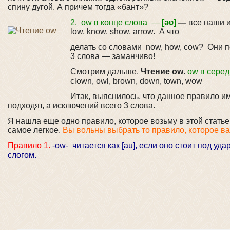
спину дугой. А причем тогда «бант»?
2. ow в конце слова —
[əʋ]
—
все наши 
low, know, show, arrow.
А что
делать со словами now, how, cow? Они п
3 слова — заманчиво!
Смотрим дальше.
Чтение ow
.
ow в серед
clown, owl, brown, down, town, wow
Итак, выяснилось, что данное правило и
подходят, а исключений всего 3 слова.
Я нашла еще одно правило, которое возьму в этой статье 
самое легкое.
Вы вольны выбрать то правило, которое в
Правило 1.
-ow- читается как [au], если оно стоит под уд
слогом.