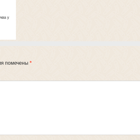
ква y
ля помечены
*