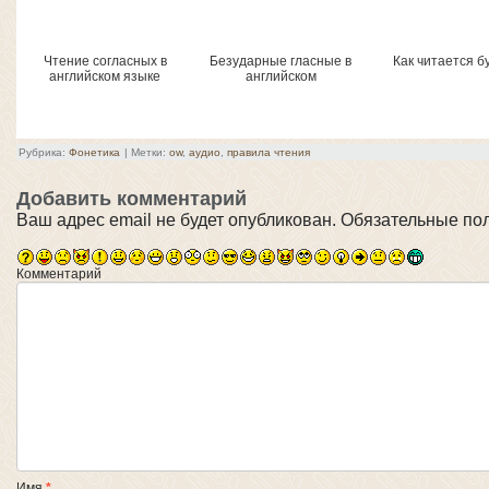
Чтение согласных в
Безударные гласные в
Как читается бу
английском языке
английском
Рубрика:
Фонетика
|
Метки:
ow
,
аудио
,
правила чтения
Добавить комментарий
Ваш адрес email не будет опубликован.
Обязательные по
Комментарий
Имя
*