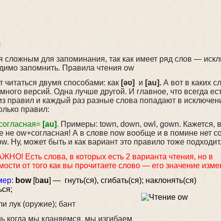
я
я сложным для запоминания, так как имеет ряд слов — иск
одимо запомнить. Правила чтения ow
 читаться двумя способами: как
[əʋ]
и
[au].
А вот в каких с
 много версий. Одна лучше другой. И главное, что всегда ес
из правил и каждый раз разные слова попадают в исключен
олько правил:
 согласная=
[au]
.
Примеры: town, down, owl, gown. Кажется, 
 не ow+согласная! А в слове now вообще и в помине нет с
ow. Ну, может быть и как вариант это правило тоже подходит
ЖНО! Есть слова, в которых есть 2 варианта чтения, но в
мости от того как вы прочитаете слово — его значение изме
мер:
bow
[b
au
] — гнуть(ся), сгибать(ся); наклонять(ся)
ься;
ли лук (оружие); бант
ь когда мы кланяемся, мы изгибаем