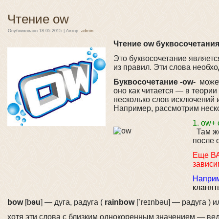
Чтение ow
Опубликовано
18.05.2015
|
Автор:
admin
Чтение ow буквосочетани
Это буквосочетание являетс
из правил. Эти слова необх
Буквосочетание -ow-
может
оно как читается — в теории
несколько слов исключений 
Например, рассмотрим неск
1. ow+
Там же
после 
Еще ВА
зависи
Напри
кланят
bow
[b
əu
] — дуга, радуга (
rainbow
[ˈreɪnbəu] — радуга ) и
хотя эти слова с близким однокоренным значением — вед