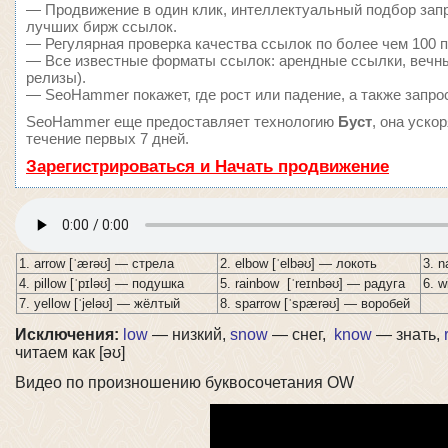
— Продвижение в один клик, интеллектуальный подбор запр
лучших бирж ссылок.
— Регулярная проверка качества ссылок по более чем 100 п
— Все известные форматы ссылок: арендные ссылки, вечные
релизы).
— SeoHammer покажет, где рост или падение, а также запро
SeoHammer еще предоставляет технологию
Буст
, она уско
течение первых 7 дней.
Зарегистрироваться и Начать продвижение
1. arrow [ˈærəʊ] — стрела
2. elbow [ˈelbəʊ] — локоть
3. n
4. pillow [ˈpɪləʊ] — подушка
5. rainbow [ˈreɪnbəʊ] — радуга
6. 
7. yellow [ˈjeləʊ] — жёлтый
8. sparrow [ˈspærəʊ] — воробей
Исключения:
low
— низкий,
snow
— снег,
know
— знать,
читаем как [əʊ]
Видео по произношению буквосочетания OW