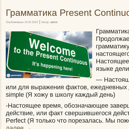
Грамматика Present Continu
|
Опубликовано
14.02.2019
Автор:
admin
Грамматика
Продолжае
грамматику
настоящего
Настоящее
языке дели
— Настоящ
или для выражения фактов, ежедневных 
simple (Я хожу в школу каждый день)
-Настоящее время, обозначающее завер
действие, или факт свершившегося дейс
Perfect (Я только что порезалась. Мы по
далее
→