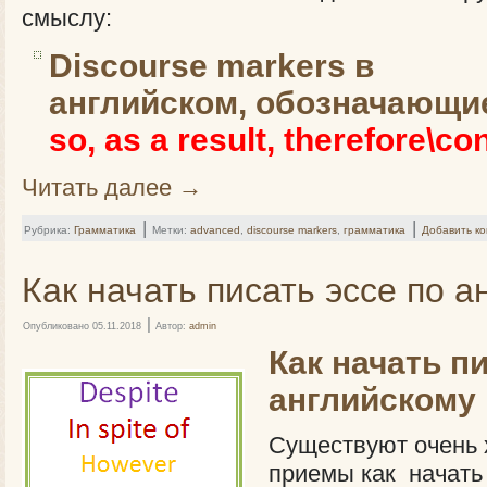
смыслу:
Discourse markers в
английском, обозначающие
so, as a result, therefore\c
Читать далее
→
|
|
Рубрика:
Грамматика
Метки:
advanced
,
discourse markers
,
грамматика
Добавить к
Как начать писать эссе по а
|
Опубликовано
05.11.2018
Автор:
admin
Как начать п
английскому
Существуют очень 
приемы как начать 