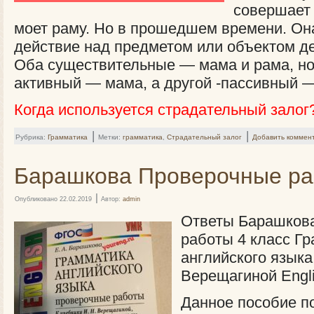
совершает
моет раму. Но в прошедшем времени. Он
действие над предметом или объектом д
Оба существительные — мама и рама, но
активный — мама, а другой -пассивный 
Когда используется страдательный залог
|
|
Рубрика:
Грамматика
Метки:
грамматика
,
Страдательный залог
Добавить коммен
Барашкова Проверочные ра
|
Опубликовано
22.02.2019
Автор:
admin
Ответы Барашков
работы 4 класс Г
английского языка
Верещагиной Engli
Данное пособие п