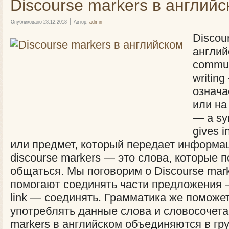
Discourse markers в англий
|
Опубликовано
28.12.2018
Автор:
admin
Discou
англий
commun
writin
означа
или на
— a sym
gives 
или предмет, который передает информац
discourse markers — это слова, которые 
общаться. Мы поговорим о Discourse mark
помогают соединять части предложения — 
link — соединять. Грамматика же поможет
употреблять данные слова и словосочета
markers в английском объединяются в гр