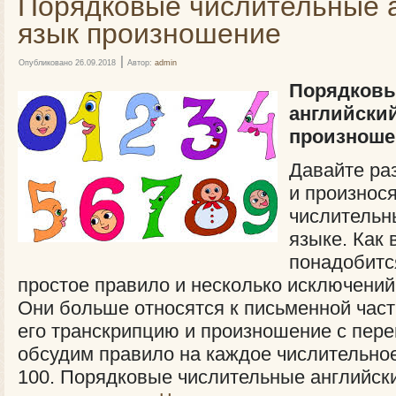
Порядковые числительные 
язык произношение
|
Опубликовано
26.09.2018
Автор:
admin
Порядковы
английски
произноше
Давайте ра
и произнос
числительн
языке. Как 
понадобитс
простое правило и несколько исключений
Они больше относятся к письменной част
его транскрипцию и произношение с пер
обсудим правило на каждое числительное
100. Порядковые числительные английск