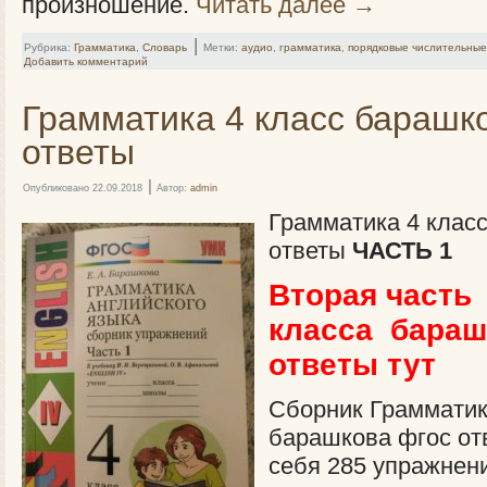
произношение.
Читать далее
→
|
Рубрика:
Грамматика
,
Словарь
Метки:
аудио
,
грамматика
,
порядковые числительные
Добавить комментарий
Грамматика 4 класс барашк
ответы
|
Опубликовано
22.09.2018
Автор:
admin
Грамматика 4 клас
ответы
ЧАСТЬ 1
Вторая часть
класса бараш
ответы тут
Сборник Грамматик
барашкова фгос от
себя 285 упражнени