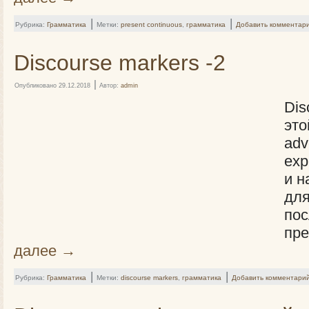
|
|
Рубрика:
Грамматика
Метки:
present continuous
,
грамматика
Добавить комментар
Discourse markers -2
|
Опубликовано
29.12.2018
Автор:
admin
Dis
это
adv
exp
и н
для
по
пр
далее
→
|
|
Рубрика:
Грамматика
Метки:
discourse markers
,
грамматика
Добавить комментари