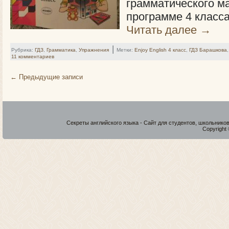
грамматического м
программе 4 класс
Читать далее
→
|
Рубрика:
ГДЗ
,
Грамматика
,
Упражнения
Метки:
Enjoy English 4 класс
,
ГДЗ Барашкова
11 комментариев
←
Предыдущие записи
Секреты английского языка - Сайт для студентов, школьнико
Copyright 