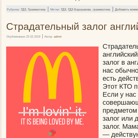
|
|
Рубрика:
ГДЗ
,
Грамматика
Метки:
ГДЗ
,
ГДЗ Барашкова
,
грамматика
Добавить комм
Страдательный залог англи
|
Опубликовано
25.02.2019
Автор:
admin
Страдател
английский
залог в ан
нас обычн
есть дейст
Этот КТО п
Если у нас
совершающ
предметом
залог или 
залог. Мам
— действу