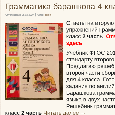
Грамматика барашкова 4 кла
|
Опубликовано
26.02.2019
Автор:
admin
Ответы на вторую
упражнений Грамм
класс
2 часть
.
От
здесь
Учебник ФГОС 201
стандарту второго
Предлагаю решебн
второй части сбор
для 4 класса. Го
задания по англий
Барашкова грамма
языка в двух частя
Решебник граммат
класс
2 часть
Читать далее
→