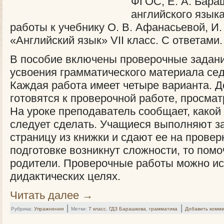
ФГОС, Е. А. Бара
английского язык
работы к учебнику О. В. Афанасьевой, И.
«Английский язык» VII класс. С ответами.
В пособие включены проверочные задани
усвоения грамматического материала сед
Каждая работа имеет четыре варианта. 
готовятся к проверочной работе, просмат
На уроке преподаватель сообщает, какой
следует сделать. Учащиеся выполняют з
страницу из книжки и сдают ее на провер
подготовке возникнут сложности, то помо
родители. Проверочные работы можно ис
дидактических целях.
Читать далее
→
|
|
Рубрика:
Упражнения
Метки:
7 класс
,
ГДЗ Барашкова
,
грамматика
Добавить комм