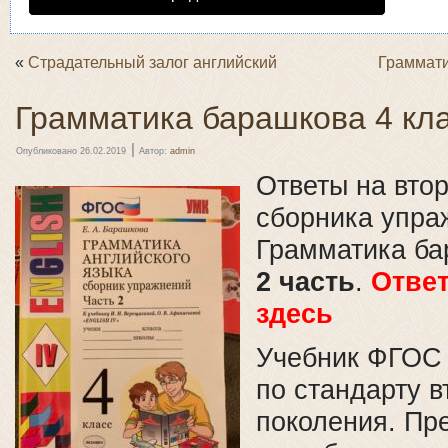
«
Страдательный залог английский
Граммати
Грамматика барашкова 4 кла
|
Опубликовано
26.02.2019
Автор:
admin
Ответы на вто
сборника упра
Грамматика ба
2 часть
.
Отве
здесь
Учебник ФГОС 
по стандарту в
поколения. Пр