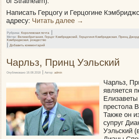
of Strathearn
).
Написать Герцогу и Герцогине Кэмбридж
адресу:
Читать далее
→
|
Рубрика:
Королевская почта
Метки:
Великобритания
,
Герцог Кэмбриджский
,
Герцогиня Кэмбриджская
,
Принц Джорд
Кэмбриджская
,
рождество
|
Добавить комментарий
Чарльз, Принц Уэльский
|
Опубликовано
16.08.2018
Автор:
admin
Чарльз, Пр
является 
Елизаветы 
престола В
Также он и
супруг Ди
Уэльский (
Дианы Спен