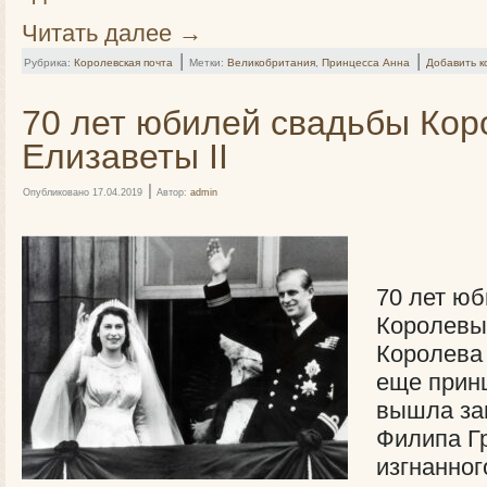
Читать далее
→
|
|
Рубрика:
Королевская почта
Метки:
Великобритания
,
Принцесса Анна
Добавить 
70 лет юбилей свадьбы Ко
Елизаветы II
|
Опубликовано
17.04.2019
Автор:
admin
70 лет ю
Королевы 
Королева 
еще прин
вышла за
Филипа Гр
изгнанног