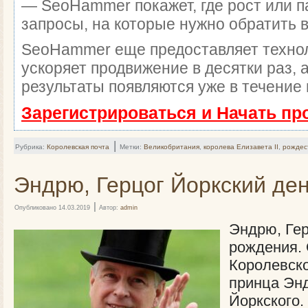
— SeoHammer покажет, где рост или п
запросы, на которые нужно обратить 
SeoHammer еще предоставляет техн
ускоряет продвижение в десятки раз, 
результаты появляются уже в течение 
Зарегистрироваться и Начать п
|
Рубрика:
Королевская почта
Метки:
Великобритания
,
королева Елизавета II
,
рождес
Эндрю, Герцог Йоркский де
|
Опубликовано
14.03.2019
Автор:
admin
Эндрю, Гер
рождения. 
Королевско
принца Энд
Йоркского.