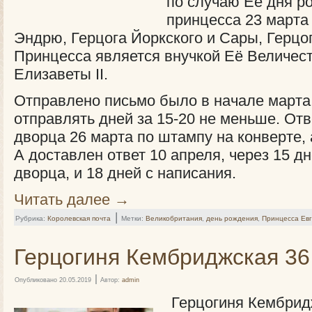
по случаю Её дня р
принцесса 23 марта 
Эндрю, Герцога Йоркского и Сары, Герцо
Принцесса является внучкой Её Величес
Елизаветы II.
Отправлено письмо было в начале марта
отправлять дней за 15-20 не меньше. Отв
дворца 26 марта по штампу на конверте, 
А доставлен ответ 10 апреля, через 15 дн
дворца, и 18 дней с написания.
Читать далее
→
|
Рубрика:
Королевская почта
Метки:
Великобритания
,
день рождения
,
Принцесса Евг
Герцогиня Кембриджская 36
|
Опубликовано
20.05.2019
Автор:
admin
Герцогиня Кембридж