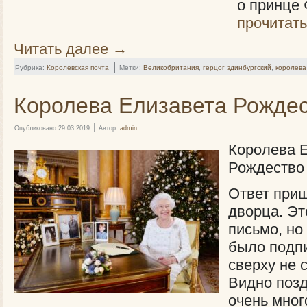
о принце
прочитать
Читать далее
→
|
Рубрика:
Королевская почта
Метки:
Великобритания
,
герцог эдинбургский
,
королева
Королева Елизавета Рождес
|
Опубликовано
29.03.2019
Автор:
admin
Королева 
Рождество
Ответ приш
дворца. Эт
письмо, но
было подп
сверху не 
Видно поз
очень мног