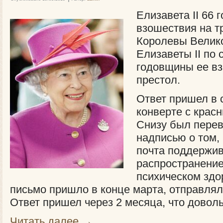
Елизавета II 66
взошествия на тр
Королевы Велик
Елизаветы II по 
годовщины ее в
престол.
Ответ пришел в 
конверте с крас
Снизу был пере
надписью о том,
почта поддержи
распространени
психическом здо
письмо пришло в конце марта, отправлял
Ответ пришел через 2 месяца, что довол
Читать далее
→