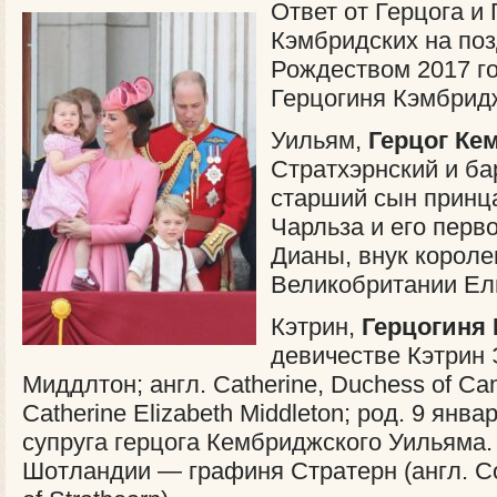
Ответ от Герцога и
Кэмбридских на по
Рождеством 2017 го
Герцогиня Кэмбрид
Уильям,
Герцог Ке
Стратхэрнский и б
старший сын принц
Чарльза и его перв
Дианы, внук корол
Великобритании Ели
Кэтрин,
Герцогиня
девичестве Кэтрин
Миддлтон; англ.
Catherine, Duchess of Ca
Catherine Elizabeth Middleton
; род.
9 янва
супруга герцога Кембриджского Уильяма.
Шотландии — графиня Стратерн (англ.
C