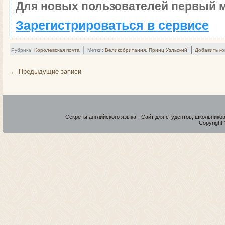
Для новых пользователей первый м
Зарегистрироваться в сервисе
|
|
Рубрика:
Королевская почта
Метки:
Великобритания
,
Принц Уэльский
Добавить к
←
Предыдущие записи
Секреты английского языка - Сайт для студентов, школьнико
Copyright 