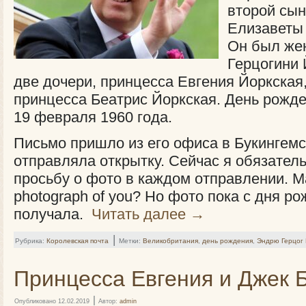
второй сы
Елизаветы 
Он был жен
Герцогини 
две дочери, принцесса Евгения Йоркская,
принцесса Беатрис Йоркская. День рожд
19 февраля 1960 года.
Письмо пришло из его офиса в Букингемс
отправляла открытку. Сейчас я обязате
просьбу о фото в каждом отправлении. May
photograph of you? Но фото пока с дня ро
получала.
Читать далее
→
|
Рубрика:
Королевская почта
Метки:
Великобритания
,
день рождения
,
Эндрю Герцог 
Принцесса Евгения и Джек 
|
Опубликовано
12.02.2019
Автор:
admin