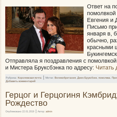
Ответ на п
помолвкой
Евгения и 
Письмо пр
января в, 
обычно, ра
красными 
Букингемск
Отправляла я поздравления с помолвкой
и Мистера Бруксбэнка по адресу:
Читать
|
Рубрика:
Королевская почта
Метки:
Великобритания
,
Джек Бруксбэнк
,
помолвка
,
При
Добавить комментарий
Герцог и Герцогиня Кэмбри
Рождество
|
Опубликовано
22.01.2019
Автор:
admin