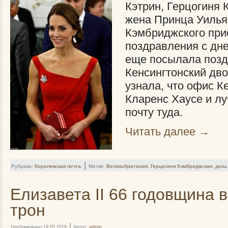
Кэтрин, Герцогиня
жена Принца Уилья
Кэмбриджского при
поздравления с дне
еще посылала позд
Кенсингтонский дво
узнала, что офис 
Кларенс Хаусе и л
почту туда.
Читать далее
→
|
Рубрика:
Королевская почта
Метки:
Великобритания
,
Герцогиня Кэмбриджская
,
день
Елизавета II 66 годовщина 
трон
|
Опубликовано
19.05.2019
Автор:
admin