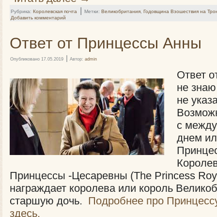
|
Рубрика:
Королевская почта
Метки:
Великобритания
,
Годовщина Взошествия на Тро
Добавить комментарий
Ответ от Принцессы Анны
|
Опубликовано
17.05.2019
Автор:
admin
Ответ о
не знаю
не указа
Возможн
с межд
днем ил
Принцес
Королев
Принцессы -Цесаревны (The Princess Roya
награждает королева или король Велико
старшую дочь.
Подробнее про Принцессу
здесь.