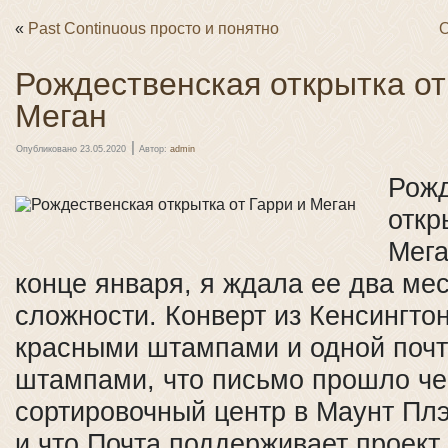
«
Past Continuous просто и понятно
О
Рождественская открытка от
Меган
|
Опубликовано
23.05.2020
Автор:
admin
Рожд
откр
Мега
конце января, я ждала ее два ме
сложности. Конверт из Кенсингтон
красными штампами и одной почт
штампами, что письмо прошло че
сортировочный центр в Маунт Пл
и что Почта поддерживает проект