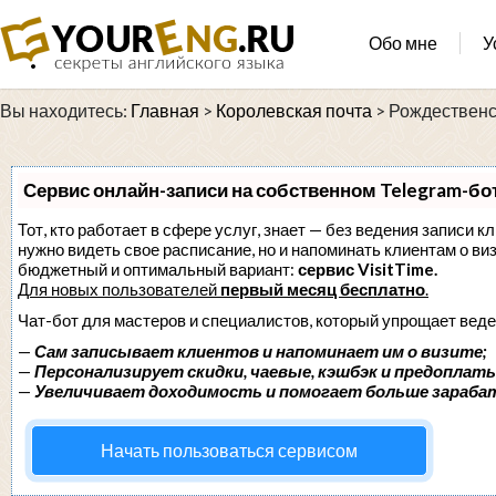
Обо мне
У
Вы находитесь:
Главная
>
Королевская почта
>
Рождественск
Сервис онлайн-записи на собственном Telegram-бо
Тот, кто работает в сфере услуг, знает — без ведения записи кл
нужно видеть свое расписание, но и напоминать клиентам о в
бюджетный и оптимальный вариант:
сервис VisitTime.
Для новых пользователей
первый месяц бесплатно
.
Чат-бот для мастеров и специалистов, который упрощает веде
—
Сам записывает клиентов и напоминает им о визите;
—
Персонализирует скидки, чаевые, кэшбэк и предоплаты
—
Увеличивает доходимость и помогает больше зараба
Начать пользоваться сервисом