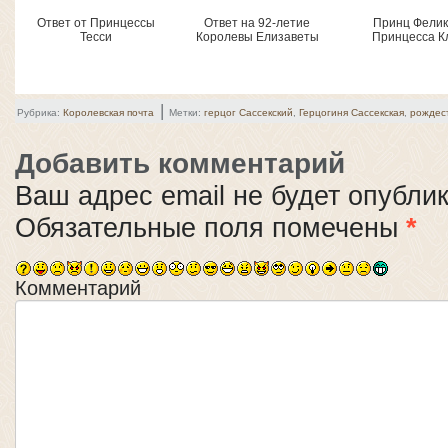
Ответ от Принцессы
Ответ на 92-летие
Принц Фелик
Тесси
Королевы Елизаветы
Принцесса К
|
Рубрика:
Королевская почта
Метки:
герцог Сассекский
,
Герцогиня Сассекская
,
рождес
Добавить комментарий
Ваш адрес email не будет опубли
Обязательные поля помечены
*
Комментарий