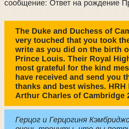
сообщение: Ответ на рождение П
The Duke and Duchess of Ca
very touched that you took the
write as you did on the birth o
Prince Louis. Their Royal Hig
most grateful for the kind me
have received and send you t
thanks and best wishes. HRH 
Arthur Charles of Cambridge 2
Герцог и Герцогиня Кэмбридж
очень тронуты, что вы потр