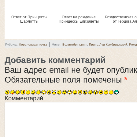
Ответ от Принцессы
Ответ на рождение
Рождественская о
Шарлотты
Принцессы Елизаветы
от Герцога А
|
Рубрика:
Королевская почта
Метки:
Великобритания
,
Принц Луи Кэмбриджский
,
Рожд
Добавить комментарий
Ваш адрес email не будет опубли
Обязательные поля помечены
*
Комментарий