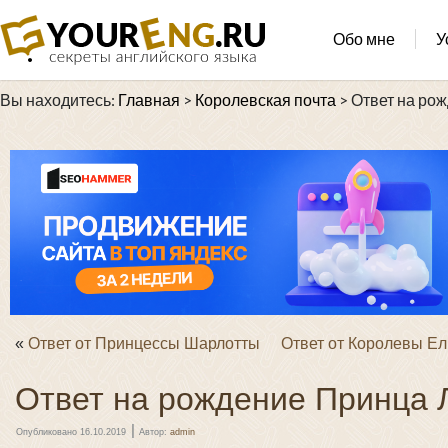
Обо мне
У
Вы находитесь:
Главная
>
Королевская почта
>
Ответ на ро
«
Ответ от Принцессы Шарлотты
Ответ от Королевы Ел
Ответ на рождение Принца 
|
Опубликовано
16.10.2019
Автор:
admin