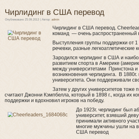
Чирлидинг в США перевод
Опубликовано
25.09.2013
|
Автор:
admin
Чирлидинг в США перевод. Cheerleadin
команд — очень распространенный 
Выступления группы поддержки от 1 
речевки, разные легкоатлетические 
Зародился черлидинг в США и наибол
развитием спорта в Америке (америка
между университетами Принстона и Р
возникновения черлидинга. В 1880г
университета. Они поддерживали сво
Затем у других университетов тоже
считают Джонни Кэмпбелла, который в 1898 г., когда их 
поддержки и вдохновил игроков на победу.
До 1923г. черлидинг был 
университет, взявший деву
принимали активного участ
многие мужчины ушли на во
США перевод