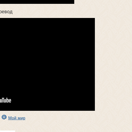
еревод
Мой мир