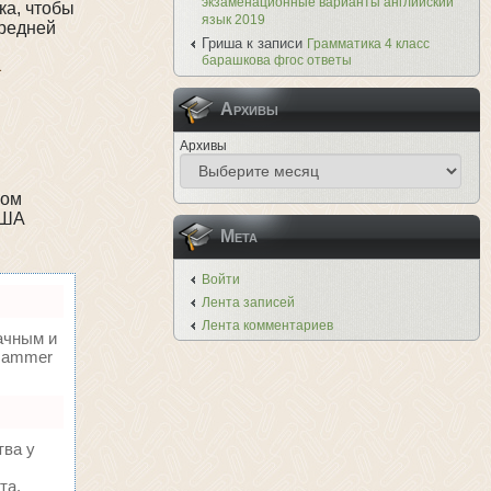
экзаменационные варианты английский
ка, чтобы
язык 2019
средней
Гриша
к записи
Грамматика 4 класс
барашкова фгос ответы
Архивы
Архивы
ком
США
Мета
Войти
Лента записей
Лента комментариев
ачным и
oHammer
тва у
та.