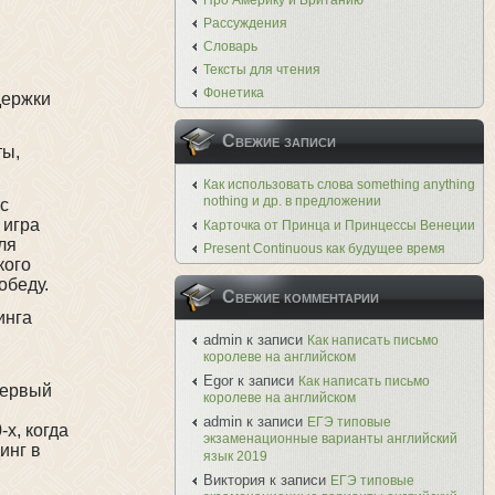
Про Америку и Британию
Рассуждения
Словарь
Тексты для чтения
Фонетика
держки
Свежие записи
ты,
.
Как использовать слова something anything
nothing и др. в предложении
с
 игра
Карточка от Принца и Принцессы Венеции
ля
Present Continuous как будущее время
кого
обеду.
Свежие комментарии
инга
admin
к записи
Как написать письмо
королеве на английском
Egor
к записи
Как написать письмо
Первый
королеве на английском
admin
к записи
ЕГЭ типовые
х, когда
экзаменационные варианты английский
инг в
язык 2019
Виктория
к записи
ЕГЭ типовые