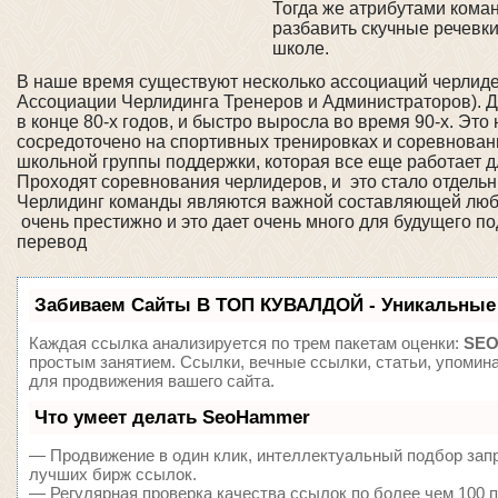
Тогда же атрибутами коман
разбавить скучные речевки
школе.
В наше время существуют несколько ассоциаций черлид
Ассоциации Черлидинга Тренеров и Администраторов). Дв
в конце 80-х годов, и быстро выросла во время 90-х. Эт
сосредоточено на спортивных тренировках и соревнования
школьной группы поддержки, которая все еще работает д
Проходят соревнования черлидеров, и это стало отдель
Черлидинг команды являются важной составляющей люб
очень престижно и это дает очень много для будущего 
перевод
Забиваем Сайты В ТОП КУВАЛДОЙ - Уникальные
Каждая ссылка анализируется по трем пакетам оценки:
SEO
простым занятием. Ссылки, вечные ссылки, статьи, упомин
для продвижения вашего сайта.
Что умеет делать SeoHammer
— Продвижение в один клик, интеллектуальный подбор запр
лучших бирж ссылок.
— Регулярная проверка качества ссылок по более чем 100 п