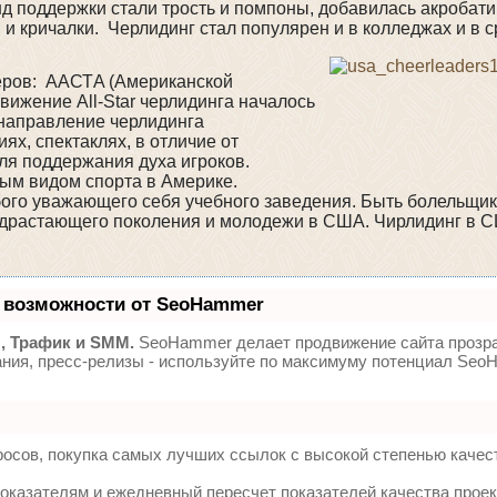
д поддержки стали трость и помпоны, добавилась акробати
 и кричалки. Черлидинг стал популярен и в колледжах и в 
еров: AAСТA (Американской
ижение All-Star черлидинга началось
о направление черлидинга
х, спектаклях, в отличие от
ля поддержания духа игроков.
ным видом спорта в Америке.
ого уважающего себя учебного заведения. Быть болельщи
подрастающего поколения и молодежи в США. Чирлидинг в 
 возможности от SeoHammer
, Трафик и SMM.
SeoHammer делает продвижение сайта прозр
ания, пресс-релизы - используйте по максимуму потенциал Se
осов, покупка самых лучших ссылок с высокой степенью качес
оказателям и ежедневный пересчет показателей качества проек