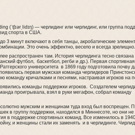
g (ˈtʃɪərˌlidɪŋ) — черлидинг или чирлидинг, или группа под
вид спорта в США.
до 3 минут включают в себя танцы, акробатические элемен
комбинации. Это очень эффектно, весело и всегда зрелищно
ее распространен там. История черлидинга тесно связана 
нский футбол, баскетбол, регби и др.). Первая спортивная
атгерского университета в 1869 году подготовила почву д
. появилась первая мужская команда черлидеров Принстонс
ю команду кричалками и песнями, настраивая игроков на п
 появились команды поддержки игроков. Создателем черлид
команда проигрывала, взял в руки мегафон, собрал команду
абсолютно мужским и женщинам туда вход был воспрещен. 
шек в группу поддержки, находился в Миннесоте, но они не
ия в поддержке спортивных команд. Все изменилось в 1940-
йну, и женщины стали их заменять и в черлидинге. Чирлид