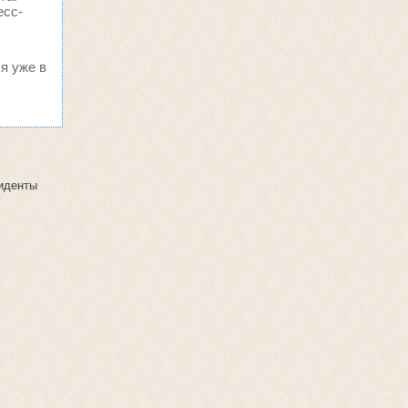
есс-
я уже в
зиденты