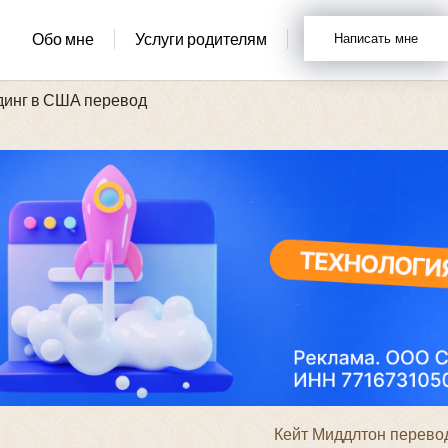
Обо мне
Услуги родителям
Написать мне
динг в США перевод
Кейт Миддлтон перевод