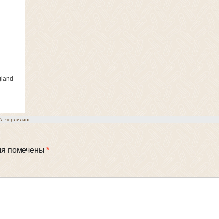
gland
А
,
черлидинг
ля помечены
*