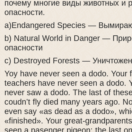
почему многие виды животных и р
опасности.
a)Endangered Species — Вымира
b) Natural World in Danger — При
опасности
c) Destroyed Forests — Уничтоже
Yoy have never seen a dodo. Your f
teachers have never seen a dodo. 
never saw a dodo. The last of these 
coudn’t fly died many years ago. No
even say «as dead as a dodo», wh
«finished». Your great-grandparent
seen a pasenger pigeon: the last on