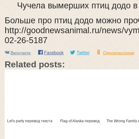
Чучела вымерших птиц додо в
Больше про птиц додо можно проч
http://goodnewsanimal.ru/news/vym
02-26-5187
Вконтакте
Facebook
Twitter
Одноклассники
Related posts:
Let's party перевод текста
Flag of Alaska перевод
The Wrong Family