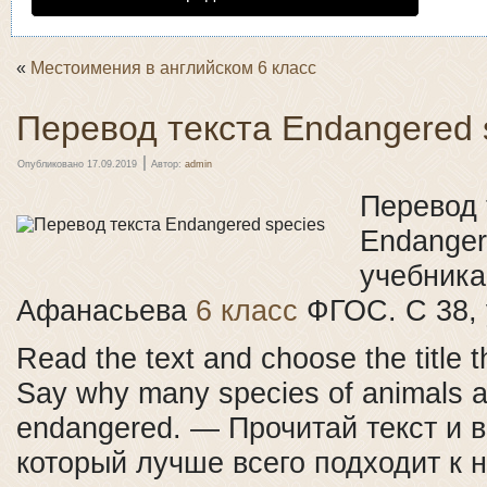
«
Местоимения в английском 6 класс
Перевод текста Endangered 
|
Опубликовано
17.09.2019
Автор:
admin
Перевод 
Endanger
учебника
Афанасьева
6 класс
ФГОС. С 38, 
Read the text and choose the title th
Say why many species of animals a
endangered. — Прочитай текст и в
который лучше всего подходит к 