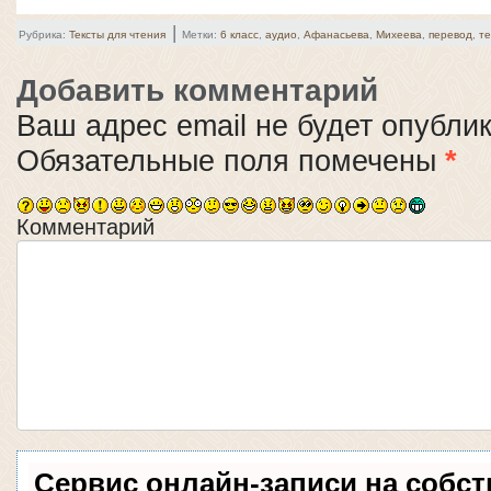
|
Рубрика:
Тексты для чтения
Метки:
6 класс
,
аудио
,
Афанасьева
,
Михеева
,
перевод
,
те
Добавить комментарий
Ваш адрес email не будет опубли
Обязательные поля помечены
*
Комментарий
Сервис онлайн-записи на собс