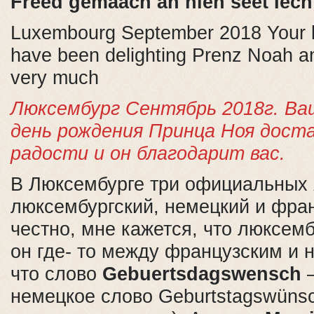
Freed gemaach an hien seet Iech
Luxembourg September 2018 Your b
have been delighting Prenz Noah a
very much
Люксембург Сентябрь 2018г. Ва
день рождения Принца Ноя дост
радости и он благодарит вас.
В Люксембурге три официальных 
люксембургский, немецкий и фра
честно, мне кажется, что люксем
он где- то между французским и 
что слово
Gebuertsdagswensch
—
немецкое слово Geburtstagswüns