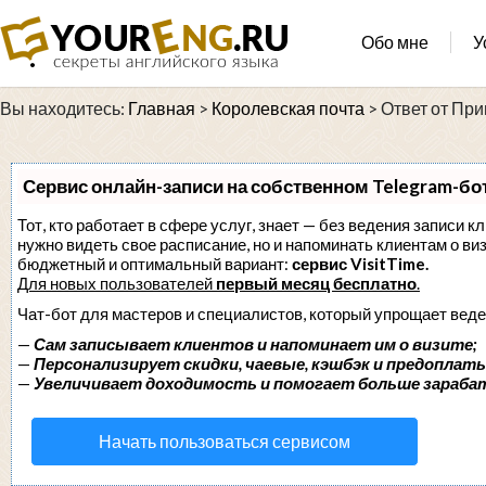
Обо мне
У
Вы находитесь:
Главная
>
Королевская почта
>
Ответ от Пр
Сервис онлайн-записи на собственном Telegram-бо
Тот, кто работает в сфере услуг, знает — без ведения записи кл
нужно видеть свое расписание, но и напоминать клиентам о в
бюджетный и оптимальный вариант:
сервис VisitTime.
Для новых пользователей
первый месяц бесплатно
.
Чат-бот для мастеров и специалистов, который упрощает веде
—
Сам записывает клиентов и напоминает им о визите;
—
Персонализирует скидки, чаевые, кэшбэк и предоплаты
—
Увеличивает доходимость и помогает больше зараба
Начать пользоваться сервисом