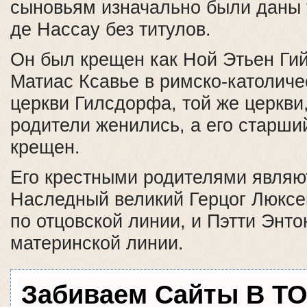
сыновьям изначально были даны
де Нассау без титулов.
Он был крещен как Ной Этьен Ги
Матиас Ксавье в римско-католиче
церкви Гилсдорфа, той же церкви,
родители женились, а его старши
крещен.
Его крестными родителями являю
Наследный великий Герцог Люксем
по отцовской линии, и Пэтти Энтон
материнской линии.
Забиваем Сайты В Т