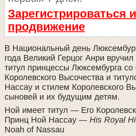
Зарегистрироваться и
продвижение
В Национальный день Люксембург
года Великий Герцог Анри вручил
титул принцессы Люксембурга со
Королевского Высочества и титу
Нассау и стилем Королевского Вы
сыновей и их будущим детям.
Ной имеет титул — Его Королевс
Принц Ной Нассау —
His Royal H
Noah of Nassau