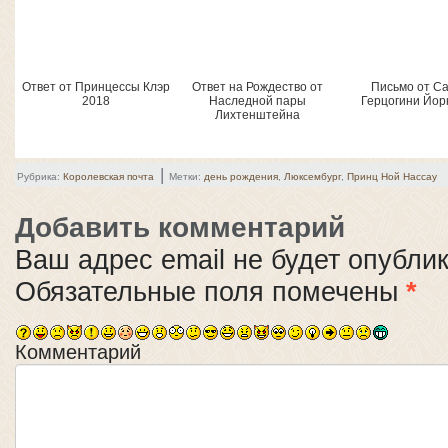
Ответ от Принцессы Клэр
Ответ на Рождество от
Письмо от С
2018
Наследной пары
Герцогини Йор
Лихтенштейна
|
Рубрика:
Королевская почта
Метки:
день рождения
,
Люксембург
,
Принц Ной Нассау
Добавить комментарий
Ваш адрес email не будет опубли
Обязательные поля помечены
*
Комментарий