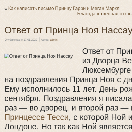
«
Как написать письмо Принцу Гарри и Меган Маркл
Благодарственная откры
Ответ от Принца Ноя Насса
|
Опубликовано
17.01.2020
Автор:
admin
Ответ от Пр
из Дворца Ве
Люксембурге
на поздравления Принца Ноя с д
Ему исполнилось 11 лет. День р
сентября. Поздравления я писал
раз — во дворец, и второй раз —
Принцессе Тесси
, с которой Ной 
Лондоне. Но так как Ной являетс