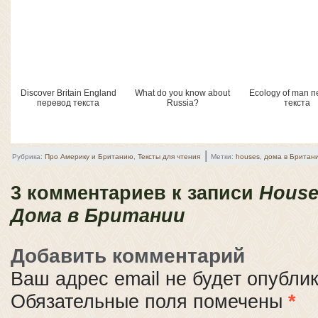
Discover Britain England
What do you know about
Ecology of man 
перевод текста
Russia?
текста
|
Рубрика:
Про Америку и Британию
,
Тексты для чтения
Метки:
houses
,
дома в Британ
3 комментариев к записи
House
Дома в Британии
Добавить комментарий
Ваш адрес email не будет опубли
Обязательные поля помечены
*