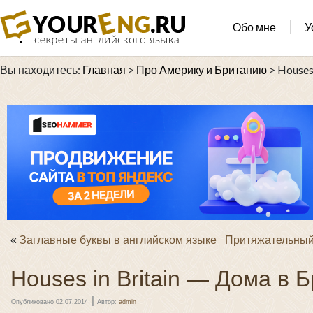
Обо мне
У
Вы находитесь:
Главная
>
Про Америку и Британию
>
Houses
«
Заглавные буквы в английском языке
Притяжательный
Houses in Britain — Дома в 
|
Опубликовано
02.07.2014
Автор:
admin