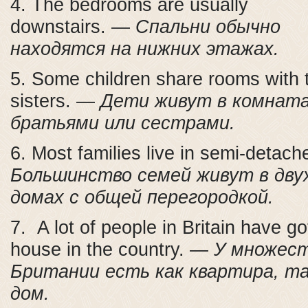
4. The bedrooms are usually
downstairs. —
Спальни обычно
находятся на нижних этажах.
5. Some children share rooms with t
sisters. —
Дети живут в комната
братьями или сестрами.
6. Most families live in semi-detac
Большинство семей живут в дву
домах с общей перегородкой.
7. A lot of people in Britain have go
house in the country. —
У множест
Британии есть как квартира, та
дом.