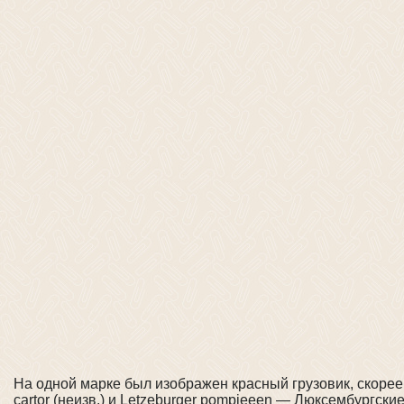
На одной марке был изображен красный грузовик, скорее 
cartor (неизв.) и Letzeburger pompjeeen — Люксембургск