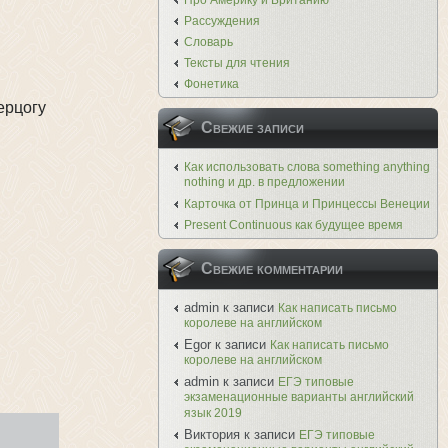
Про Америку и Британию
Рассуждения
Словарь
Тексты для чтения
Фонетика
ерцогу
Свежие записи
Как использовать слова something anything
nothing и др. в предложении
Карточка от Принца и Принцессы Венеции
Present Continuous как будущее время
Свежие комментарии
admin
к записи
Как написать письмо
королеве на английском
Egor
к записи
Как написать письмо
королеве на английском
admin
к записи
ЕГЭ типовые
экзаменационные варианты английский
язык 2019
Виктория
к записи
ЕГЭ типовые