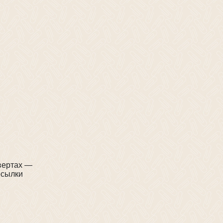
нвертах —
есылки