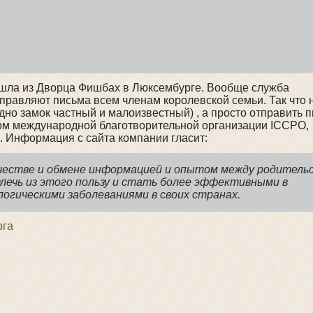
ришла из Дворца Фишбах в Люксембурге. Вообще служба
равляют письма всем членам королевской семьи. Так что 
но замок частный и малоизвестный) , а просто отправить п
пом международной благотворительной организации ICCPO,
й. Информация с сайта компании гласит:
честве и обмене информацией и опытом между родитель
звлечь из этого пользу и стать более эффективными в
логическими заболеваниями в своих странах.