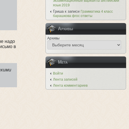
экзаменационные варианты английский
язык 2019
Гриша
к записи
Грамматика 4 класс
барашкова фгос ответы
Архивы
Архивы
не надо
исьмо в
Мета
скими
Войти
Лента записей
Лента комментариев