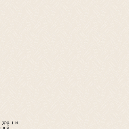
(фр. ) и
рной