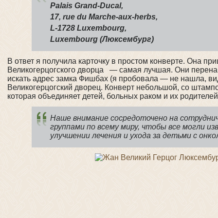
Palais Grand-Ducal,
17, rue du Marche-aux-herbs,
L-1728 Luxembourg,
Luxembourg (Люксембург)
В ответ я получила карточку в простом конверте. Она п
Великогерцогского дворца — самая лучшая. Они перенап
искать адрес замка Фишбах (я пробовала — не нашла, вид
Великогерцогский дворец. Конверт небольшой, со штам
которая объединяет детей, больных раком и их родителе
Наше внимание сосредоточено на сотрудни
группами по всему миру, чтобы все могли и
улучшении лечения и ухода за детьми с онко