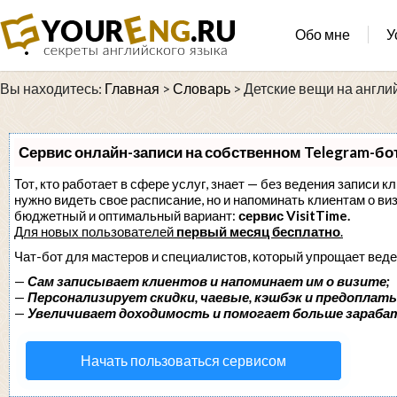
Обо мне
У
Вы находитесь:
Главная
>
Словарь
>
Детские вещи на англи
Сервис онлайн-записи на собственном Telegram-бо
Тот, кто работает в сфере услуг, знает — без ведения записи кл
нужно видеть свое расписание, но и напоминать клиентам о в
бюджетный и оптимальный вариант:
сервис VisitTime.
Для новых пользователей
первый месяц бесплатно
.
Чат-бот для мастеров и специалистов, который упрощает веде
—
Сам записывает клиентов и напоминает им о визите;
—
Персонализирует скидки, чаевые, кэшбэк и предоплаты
—
Увеличивает доходимость и помогает больше зараба
Начать пользоваться сервисом