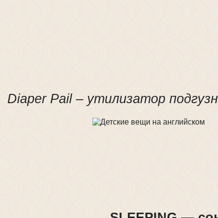
Diaper Pail – утилизатор подгуз
SLEEPING — со