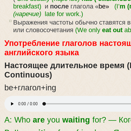
breakfast)
и
после
глагола «
be»
(
I’
m (
(наречие)
late for work.
)
Выражения частоты обычно ставятся в
или словосочетания
(We only
eat out
ab
Употребление глаголов настоя
английского языка
Настоящее длительное время (
Continuous)
be+глагол+ing
A: Who
are
you
waiting
for? — Ко