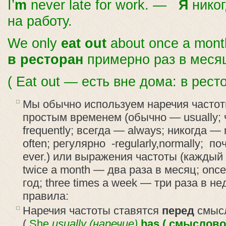
I’
m
never late for work. —
Я
никог
на работу.
We only
eat out
about once a mon
в ресторан
примерно раз в меся
( Eat out — есть вне дома: в рест
Мы обычно используем наречия часто
простым временем (обычно — usually; ч
frequently; всегда — always; никогда —
often; регулярно -regularly,normally; по
ever.) или выражения частоты (каждый
twice a month — два раза в месяц; once
год; three times a week — три раза в не
правила:
Наречия частоты ставятся
перед
смыс
(
She
usually (наречие)
has ( смыслово