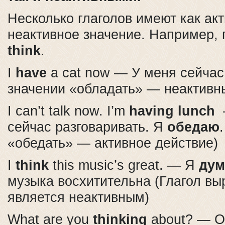
Несколько глаголов имеют как акт
неактивное значение. Например, 
think
.
I
have
a cat now — У меня сейча
значении «обладать» — неактивны
I can’t talk now. I’m
having lunch
—
сейчас разговаривать. Я
обедаю
«обедать» — активное действие)
I
think
this music’s great. — Я
дум
музыка восхитительна (Глагол вы
является неактивным)
What are you
thinking
about? — О