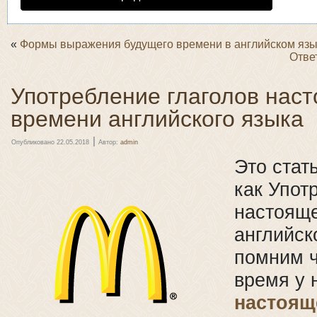
«
Формы выражения будущего времени в английском язы
Отве
Употребление глаголов нас
времени английского языка
|
Опубликовано
22.05.2018
Автор:
admin
Это стат
как Упот
настояще
английск
помним 
время у 
настоящ