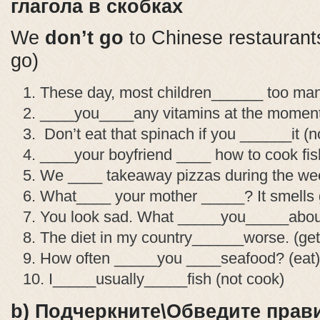
глагола в скобках
We
don’t go
to Chinese restaurants
go)
These day, most children______ too many
____you____any vitamins at the moment
Don’t eat that spinach if you ______it (no
____your boyfriend ____ how to cook fi
We ____ takeaway pizzas during the wee
What____ your mother _____? It smells 
You look sad. What _____you_____about
The diet in my country______worse. (get
How often _____you ____seafood? (eat)
I_____usually_____fish (not cook)
b) Подчеркните\Обведите пра