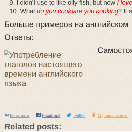
I didn’t use to like oily fish, but now
I lov
What
do you cook\are you cooking
? It 
Больше примеров на английском
Ответы:
Самостоя
Вконтакте
Facebook
Twitter
Одноклассники
Related posts: