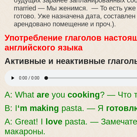
будущих заранее запланированных собы
married — Мы женимся. — То есть уже 
готово. Уже назначена дата, составлен 
арендовано помещение и проч.).
Употребление глаголов настоя
английского языка
Активные и неактивные глагол
A: What
are
you
cooking
? — Что 
B: I
‘m making
pasta. — Я
готовл
A: Great! I
love
pasta. — Замечат
макароны.