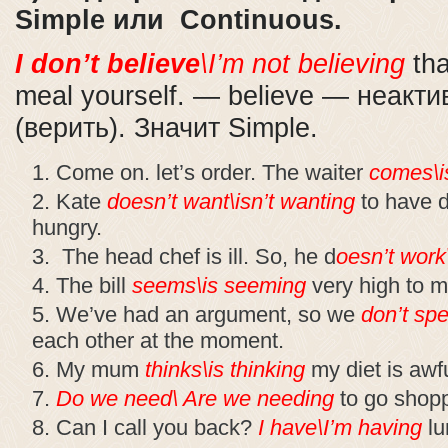
Simple или Continuous.
I don’t believe
\I’m not believing
tha
meal yourself. — believe — неакти
(верить). Значит Simple.
Come on. let’s order. The waiter
comes\i
Kate
doesn’t want\isn’t wanting
to have d
hungry.
The head chef is ill. So, he d
oesn’t work
The bill
seems\is seeming
very high to m
We’ve had an argument, so we
don’t spe
each other at the moment.
My mum
thinks\is thinking
my diet is awf
Do we need\ Are we needing
to go shop
Can I call you back?
I have\I’m having
lu