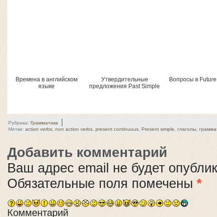
Времена в английском
Утвердительные
Вопросы в Future
языке
предложения Past Simple
|
Рубрика:
Грамматика
Метки:
action verbs
,
non action verbs
,
present continuous
,
Present simple
,
глаголы
,
грамма
Добавить комментарий
Ваш адрес email не будет опубли
Обязательные поля помечены
*
Комментарий