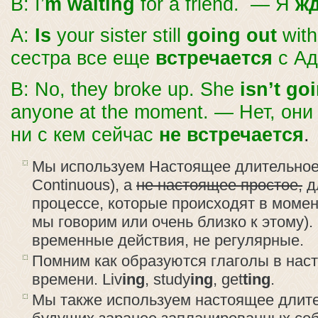
B: I’
m
waiting
for a friend. — Я
ж
A:
Is
your sister still
going out
wit
сестра все еще
встречается
с А
B: No, they broke up. She
isn’t go
anyone at the moment. — Нет, они
ни с кем сейчас
не встречается
.
Мы используем Настоящее длительное 
Continuous), а
не настоящее простое,
д
процессе, которые происходят в момент
мы говорим или очень близко к этому).
временные действия, не регулярные.
Помним как образуются глаголы в на
времени. Liv
ing
, study
ing
, get
ting
.
Мы также используем настоящее длит