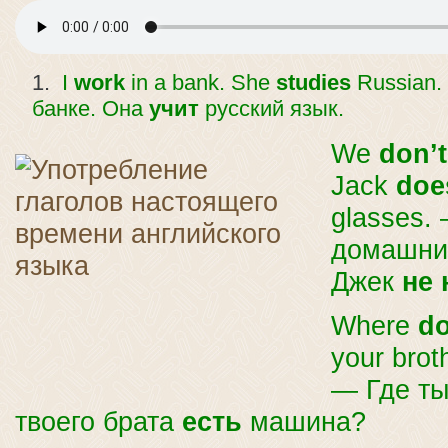
I
work
in a bank. She
studies
Russian
банке. Она
учит
русский язык.
We
don’t
Jack
doe
glasses.
домашни
Джек
не 
Where
d
your brot
— Где т
твоего брата
есть
машина?