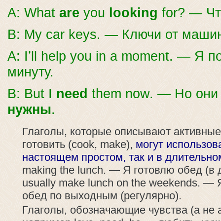
A: What
are
you
looking
for? — Чт
B: My car keys. — Ключи от маш
A: I’ll help you in a moment. — Я 
минуту.
B: But I
need
them now. — Но они
нужны
.
Глаголы, которые описывают активные
готовить (cook, make),
могут использова
настоящем простом, так и в длительн
making the lunch. — Я готовлю обед (в 
usually make lunch on the weekends. —
обед по выходным (регулярно).
Глаголы, обозначающие чувства (а не 