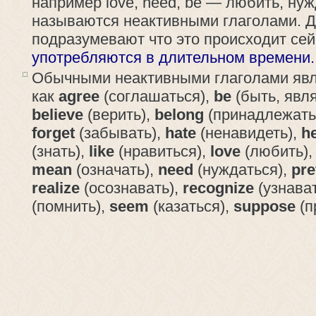
например love, need, be — любить, ну
называются неактивными глаголами. 
подразумевают что это происходит се
употребляются в длительном времени.
Обычными неактивными глаголами явл
как
agree
(соглашаться),
be
(быть, явля
believe
(верить),
belong
(принадлежать
forget
(забывать),
hate
(ненавидеть),
h
(знать),
like
(нравиться),
love
(любить)
mean
(означать),
need
(нуждаться),
pre
realize
(осознавать),
recognize
(узнават
(помнить),
seem
(казаться),
suppose
(п