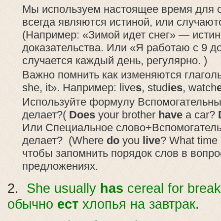
Мы используем настоящее время для 
всегда являются истиной, или случают
(Например: «Зимой идет снег» — исти
доказательства. Или «Я работаю с 9 до
случается каждый день, регулярно. )
Важно помнить как изменяются глаголы
she, it». Например: live
s
, stud
ies
, watch
Используйте формулу Вспомогательный
делает?(
Does
your brother
have
a car?
Или Специальное слово+Вспомогатель
делает? (Where
do
you
live
? What time
чтобы запомнить порядок слов в вопр
предложениях.
2.
She usually
has
cereal for brea
обычно
ест
хлопья на завтрак.