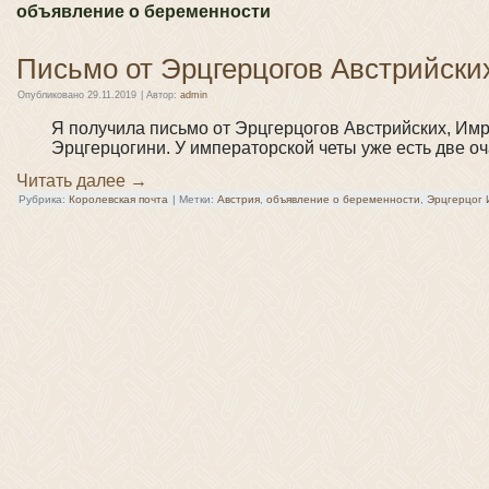
объявление о беременности
Письмо от Эрцгерцогов Австрийски
Опубликовано
29.11.2019
|
Автор:
admin
Я получила письмо от Эрцгерцогов Австрийских, Имр
Эрцгерцогини. У императорской четы уже есть две о
Читать далее
→
Рубрика:
Королевская почта
|
Метки:
Австрия
,
объявление о беременности
,
Эрцгерцог