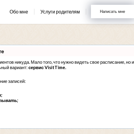
Обо мне
Услуги родителям
Написать мне
те
лиентов никуда. Мало того, что нужно видеть свое расписание, но 
ьный вариант:
сервис VisitTime.
ние записей:
;
тывать;