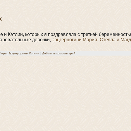
х
е и Кэтлин, которых я поздравляла с третьей беременность
чаровательные девочки,
эрцгерцогини Мария- Стелла и Маг
 Имре
,
Эрцгерцогиня Кэтлин
|
Добавить комментарий