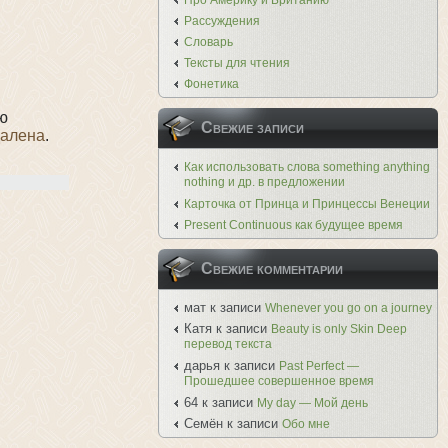
Про Америку и Британию
Рассуждения
Словарь
Тексты для чтения
Фонетика
ю
Свежие записи
далена
.
Как использовать слова something anything
nothing и др. в предложении
Карточка от Принца и Принцессы Венеции
Present Continuous как будущее время
Свежие комментарии
мат
к записи
Whenever you go on a journey
Катя
к записи
Beauty is only Skin Deep
перевод текста
дарья
к записи
Past Perfect —
Прошедшее совершенное время
64
к записи
My day — Мой день
Семён
к записи
Обо мне