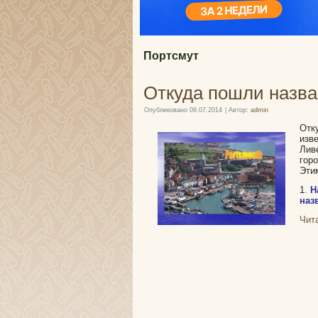
Портсмут
Откуда пошли назва
Опубликовано
09.07.2014
|
Автор:
admin
Отк
изв
Лив
гор
Эти
1
.
Н
наз
Чит