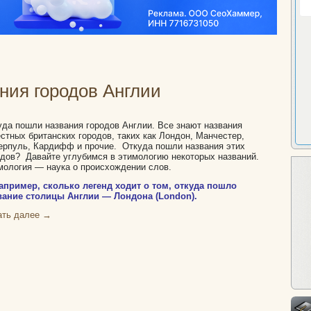
ния городов Англии
уда пошли названия городов Англии. Все знают названия
естных британских городов, таких как Лондон, Манчестер,
ерпуль, Кардифф и прочие. Откуда пошли названия этих
одов? Давайте углубимся в этимологию некоторых названий.
мология — наука о происхождении слов.
апример, сколько легенд ходит о том, откуда пошло
вание столицы Англии — Лондона (London).
ать далее
→