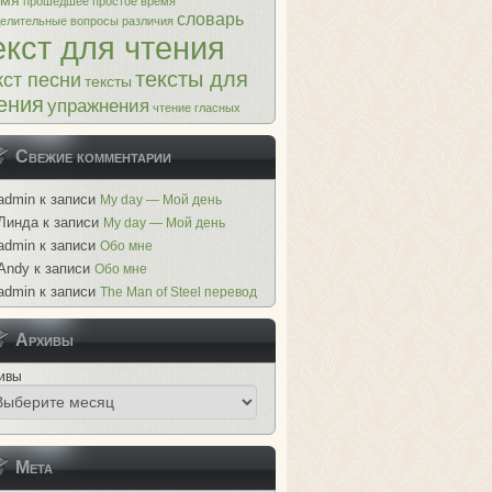
емя
прошедшее простое время
словарь
делительные вопросы
различия
екст для чтения
тексты для
кст песни
тексты
ения
упражнения
чтение гласных
Свежие комментарии
admin
к записи
My day — Мой день
Линда
к записи
My day — Мой день
admin
к записи
Обо мне
Andy
к записи
Обо мне
admin
к записи
The Man of Steel перевод
Архивы
ивы
Мета