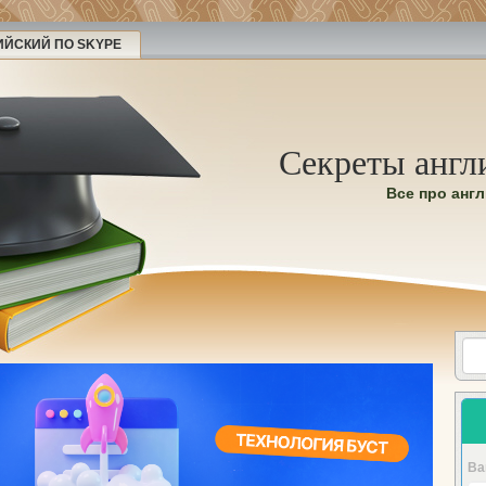
ИЙСКИЙ ПО SKYPE
Секреты англ
Все про анг
Ва