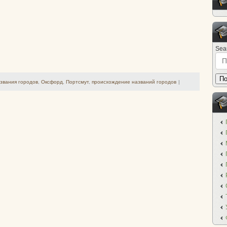
Sea
По
звания городов
,
Оксфорд
,
Портсмут
,
происхождение названий городов
|