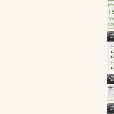
вр
раз
т
те
чт
Арх