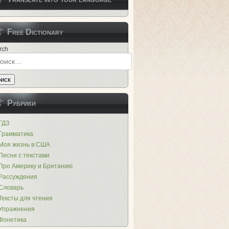
Free Dictionary
rch
иск
Рубрики
ГДЗ
Грамматика
Моя жизнь в США
Песни с текстами
Про Америку и Британию
Рассуждения
Словарь
Тексты для чтения
Упражнения
Фонетика