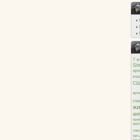
7 к
Si
spo
кла
С
арти
гла
жи
ан
прое
анг
глаг
про