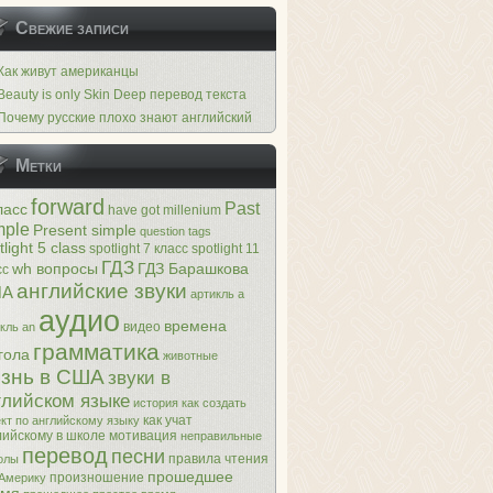
Свежие записи
Как живут американцы
Beauty is only Skin Deep перевод текста
Почему русские плохо знают английский
Метки
forward
Past
ласс
have got
millenium
mple
Present simple
question tags
tlight 5 class
spotlight 7 класс
spotlight 11
ГДЗ
wh вопросы
ГДЗ Барашкова
сс
английские звуки
ША
артикль a
аудио
времена
видео
кль an
грамматика
гола
животные
знь в США
звуки в
глийском языке
история
как создать
как учат
кт по английскому языку
лийскому в школе
мотивация
неправильные
перевод
песни
правила чтения
олы
прошедшее
произношение
 Америку