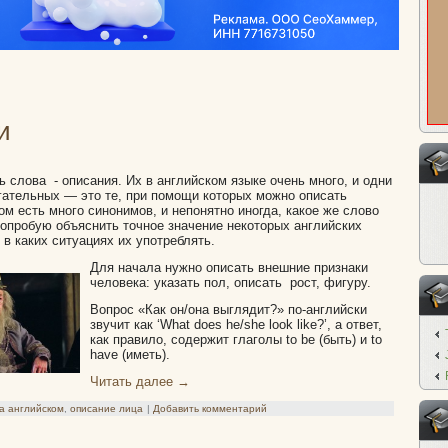
и
ь слова - описания. Их в английском языке очень много, и одни
гательных — это те, при помощи которых можно описать
ом есть много синонимов, и непонятно иногда, какое же слово
опробую объяснить точное значение некоторых английских
 в каких ситуациях их употреблять.
Для начала нужно описать внешние признаки
человека: указать пол, описать рост, фигуру.
Вопрос «Как он/она выглядит?» по-английски
звучит как ‘What does he/she look like?’, а ответ,
как правило, содержит глаголы to be (быть) и to
have (иметь).
Читать далее
→
а английском
,
описание лица
|
Добавить комментарий