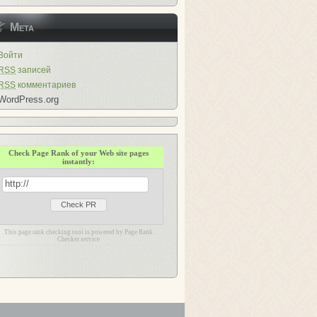
Мета
Войти
RSS
записей
RSS
комментариев
WordPress.org
Check Page Rank of your Web site pages
instantly:
This page rank checking tool is powered by Page Rank
Checker service