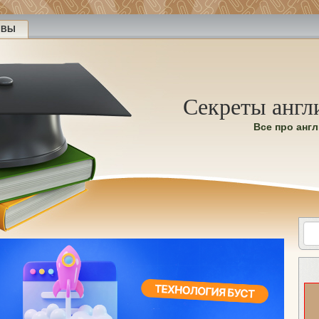
ЫВЫ
Секреты англ
Все про анг