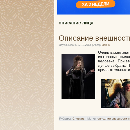
описание лица
Описание внешност
Опубликовано
12.10.2013
|
Автор:
admin
Очень важно знат
из главных прила
человека. При эт
лучше выбрать. П
прилагательных и
Рубрика:
Словарь
|
Метки:
описание внешности н