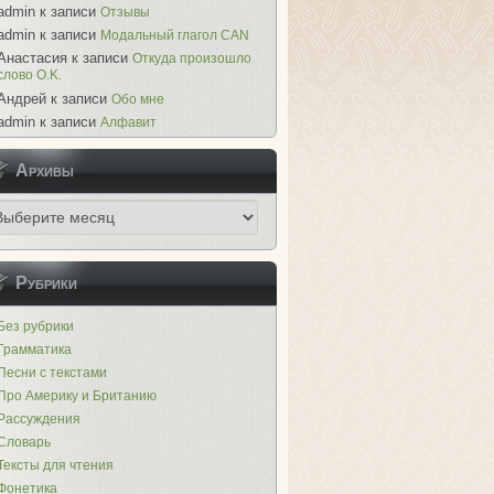
admin к записи
Отзывы
admin к записи
Модальный глагол CAN
Анастасия к записи
Откуда произошло
слово O.K.
Андрей к записи
Обо мне
admin к записи
Алфавит
Архивы
Рубрики
Без рубрики
Грамматика
Песни с текстами
Про Америку и Британию
Рассуждения
Словарь
Тексты для чтения
Фонетика