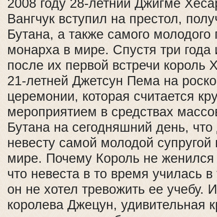
2008 году 28-летний Джигме Хес
Вангчук вступил на престол, полу
Бутана, а также самого молодого
монарха в мире. Спустя три года 
после их первой встречи король 
21-летней Джетсун Пема на роск
церемонии, которая считается к
мероприятием в средствах масс
Бутана на сегодняшний день, что 
невесту самой молодой супругой 
мире. Почему Король не женился
что невеста в то время училась в
он не хотел тревожить ее учебу. И
королева Джецун, удивительная к