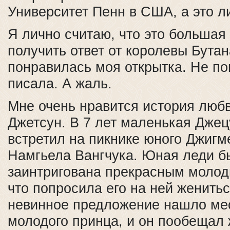
Университет Пенн в США, а это л
Я лично считаю, что это большая
получить ответ от королевы Бутан
понравилась моя открытка. Не по
писала. А жаль.
Мне очень нравится история люб
Джетсун. В 7 лет маленькая Дже
встретил на пикнике юного Джигм
Намгьела Вангчука. Юная леди б
заинтригована прекрасным молод
что попросила его на ней женитьс
невинное предложение нашло мес
молодого принца, и он пообещал 