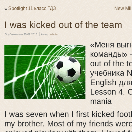
«
Spotlight 11 класс ГДЗ
New Mil
I was kicked out of the team
|
Опубликовано
20.07.2016
Автор:
admin
«Меня выг
команды» -
out of the 
учебника N
English для
Lesson 4. С
mania
I was seven when I first kicked foot
my brother. Most of my friends were