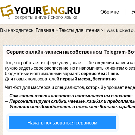
Обо мне
У
Вы находитесь:
Главная
>
Тексты для чтения
>
I was kicked o
Сервис онлайн-записи на собственном Telegram-бо
Тот, кто работает в сфере услуг, знает — без ведения записи кл
нужно видеть свое расписание, но и напоминать клиентам о в
бюджетный и оптимальный вариант:
сервис VisitTime.
Для новых пользователей
первый месяц бесплатно
.
Чат-бот для мастеров и специалистов, который упрощает веде
—
Сам записывает клиентов и напоминает им о визите;
—
Персонализирует скидки, чаевые, кэшбэк и предоплаты
—
Увеличивает доходимость и помогает больше зараба
Начать пользоваться сервисом