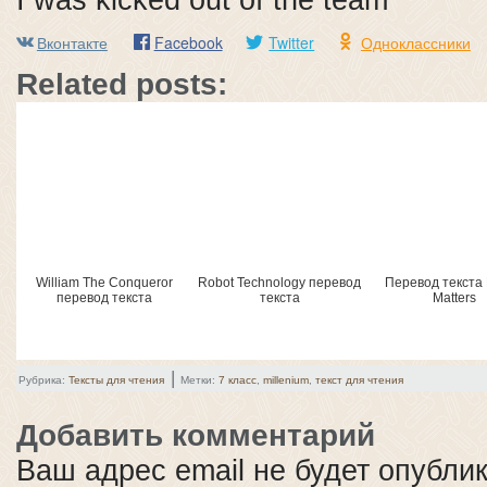
Вконтакте
Facebook
Twitter
Одноклассники
Related posts:
William The Conqueror
Robot Technology перевод
Перевод текста 
перевод текста
текста
Matters
|
Рубрика:
Тексты для чтения
Метки:
7 класс
,
millenium
,
текст для чтения
Добавить комментарий
Ваш адрес email не будет опубли