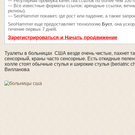
— Регулярная проверка качества ссылок по более чем 100 п
— Все известные форматы ссылок: арендные ссылки, вечные
релизы).
— SeoHammer покажет, где рост или падение, а также запро
SeoHammer еще предоставляет технологию
Буст
, она уско
течение первых 7 дней.
Зарегистрироваться и Начать продвижение
Туалеты в больницах США везде очень чистые, пахнет та
сенсорный, краны часто сенсорные. Есть откидные пелен
холле стоят обычные стулья и широкие стулья (beriatric 
Вилланова