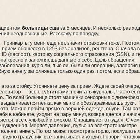
пациентом
больницы сша
за 5 месяцев. И несколько раз хо
ения неоднозначные. Расскажу по порядку.
 Гринкарты у меня еще нет, значит страховки тоже. Поэтом
прием обошелся в 125$ без анализов, рентгена. Сначала в
 ID (паспорт), карточку социального страхования (SSN), и т
ся на кресло и заполняешь данные о себе. Цель обращения,
 заболевания, курю ли, пью ли, были ли операции, аллергия 
бную анкету заполняешь только один раз, потом, если обр
то за стойку. Уточняете цену за прием. Ждете своей очере
елевизор — все с субтитрами, почитать журналы. Часто ест
но. По всей больнице стоят машинки сенсорные с дизенфек
е выдавливается пенка, как мыло и обеззараживаешь руки.
отр. Можно пройти прямо в верхней одежде, обуви. Там раз
ебя в кабинете, уходит на пару минут, возвращается и начи
ется, все с улыбкой и смехом. Спрашивает откуда я. С чем
нужденная. Меряет давление, пульс на электротонометре
олняет анкету. Потом может посмотреть горло, послушать л
 видно градусник, все записывает и уходит. Говорит, что до