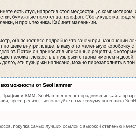
инете есть стул, напротив стол медсестры, с компьютером,
фетки, бумажные полотенца, телефон. Сбоку кушетка, рядом 
енки, и проч. техника. Кабинет маленький.
мотр, объясняет все подробно что зачем при назначении ле
т по щеке внутри, кладет в какую то маленькую коробочку с
а делают. Потом он приносит выписанные рецепты, с которы
орядке наложат лекарств в пузырьки с твоим именем и дозой
 долго, эти пузырьки написано, можно перезаполнять в той
 возможности от SeoHammer
, Трафик и SMM.
SeoHammer делает продвижение сайта прозр
ания, пресс-релизы - используйте по максимуму потенциал Se
осов, покупка самых лучших ссылок с высокой степенью качес