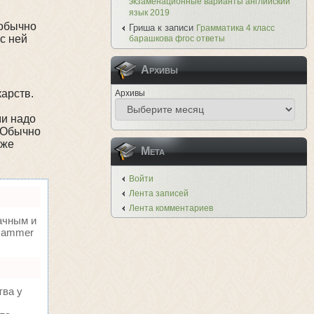
экзаменационные варианты английский
язык 2019
 обычно
Гриша
к записи
Грамматика 4 класс
с ней
барашкова фгос ответы
Архивы
карств.
Архивы
ми надо
. Обычно
 же
Мета
Войти
Лента записей
Лента комментариев
ачным и
oHammer
тва у