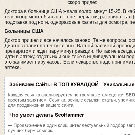
скоро придет.
Доктора в больнице США ждала долго, минут 15-25. В каб
телевизор может быть на стене, перчатки, раковина, сал
подставка под ноги, одноразовые халаты для осмотра, пел
Больницы США
Доктор пришел и все началось заново. Те же вопросы, ос
Диагноз ставит по тесту слюны. Ватной палочкой проводи
препаратом и ждет пару минут реакции. Но так не всегд
идти в аптеку, отдать их и они тебе в индивидуальном п
это занимает пару часов. Если лекарство надо принимать
аптеке.
Забиваем Сайты В ТОП КУВАЛДОЙ - Уникальные
Каждая ссылка анализируется по трем пакетам оценки:
SEO
простым занятием. Ссылки, вечные ссылки, статьи, упомин
для продвижения вашего сайта.
Что умеет делать SeoHammer
— Продвижение в один клик, интеллектуальный подбор запр
лучших бирж ссылок.