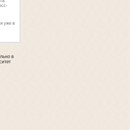
та.
есс-
я уже в
льно в
ситет