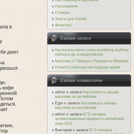
Про Америку и Британию
Рассуждения
Словарь
Тексты для чтения
Фонетика
дила в
Свежие записи
у
Как использовать слова something anything
ебе дают
nothing и др. в предложении
Карточка от Принца и Принцессы Венеции
на
Present Continuous как будущее время
ащаешься
Свежие комментарии
ди.
ь кофе
admin
к записи
Как написать письмо
ционной
королеве на английском
 Потом
Egor
к записи
Как написать письмо
деться,
королеве на английском
нает
admin
к записи
ЕГЭ типовые
экзаменационные варианты английский
язык 2019
егкие,
Виктория
к записи
ЕГЭ типовые
ктор