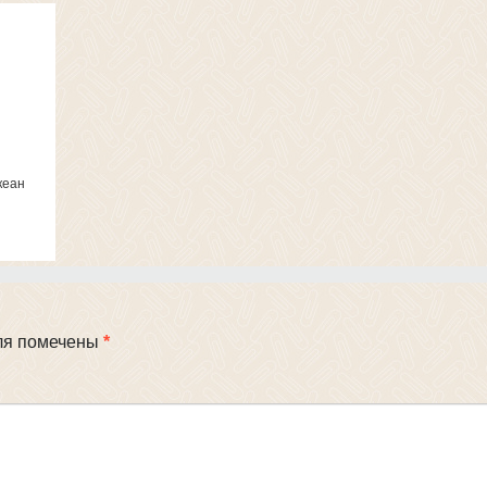
кеан
ля помечены
*