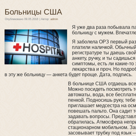
Больницы США
Опубликовано
09.05.2016
|
Автор:
admin
Я уже два раза побывала 
больницу с мужем. Впечатл
Я заболела ОРЗ первый раз.
платили наличкой.
Обычный 
регистратуре ты даешь свой
анкету, ручку, и ты садишь
симптомы, есть ли какие-то
лекарства и проч. Но подро
в эту же больницу — анкета будет проще. Дата, подпись.
В больнице США отдаешь все э
Можно посидеть посмотреть т
автоматы, вода, все бесплат
пенкой. Подносишь руку, теб
приглашает медсестра на осм
повешать пальто. Она садит т
задавать вопросы. Представля
обратилась. Атмосфера непри
стационарном мобильном. Зап
засовывает трубку под язык —