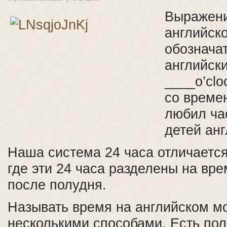
Выражени
английско
обознача
английски
____o’clo
со време
любил час
детей анг
Наша система 24 часа отличается
где эти 24 часа разделены на вре
после полудня.
Называть время на английском м
несколькими способами. Есть пол