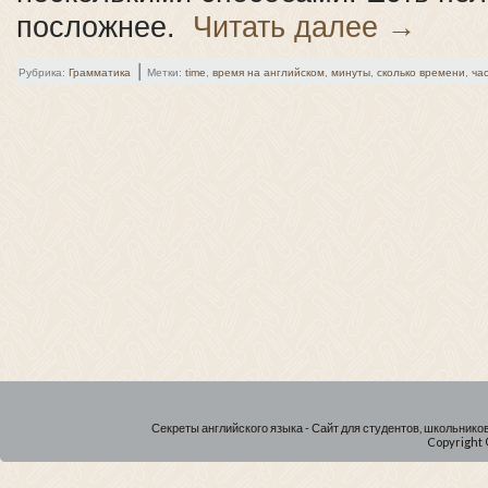
посложнее.
Читать далее
→
|
Рубрика:
Грамматика
Метки:
time
,
время на английском
,
минуты
,
сколько времени
,
ча
Секреты английского языка - Сайт для студентов, школьнико
Copyright 