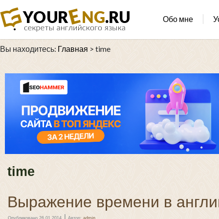
Обо мне
У
Вы находитесь:
Главная
>
time
time
Выражение времени в англи
|
Опубликовано
26.01.2014
Автор:
admin