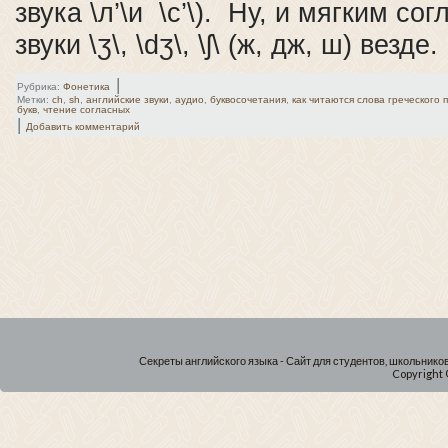
звука \л’\и \с’\). Ну, и мягким с
звуки \ʒ\, \dʒ\, \ʃ\ (ж, дж, ш) везде.
|
Рубрика:
Фонетика
Метки:
ch
,
sh
,
английские звуки
,
аудио
,
буквосочетания
,
как читаются слова греческого
букв
,
чтение согласных
|
Добавить комментарий
Секреты английского языка - Сайт для студентов, школьнико
Copyright 