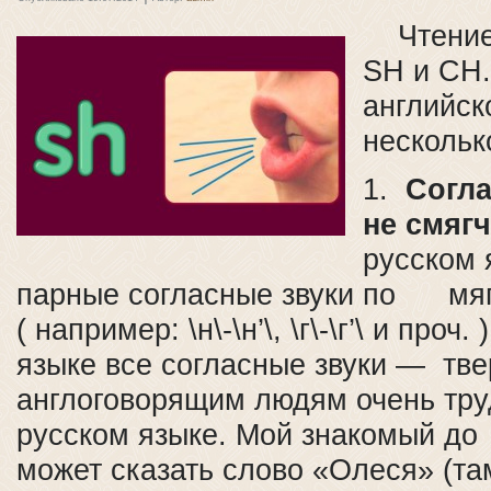
Чтение 
SH и CH.
английск
нескольк
1.
Согла
не смяг
русском 
парные согласные звуки по мяг
( например: \н\-\н’\, \г\-\г’\ и проч.
языке все согласные звуки — тв
англоговорящим людям очень тру
русском языке. Мой знакомый до 
может сказать слово «Олеся» (та