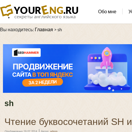
Обо мне
У
Вы находитесь:
Главная
>
sh
sh
Чтение буквосочетаний SH 
|
Опубликовано
19.07.2014
Автор:
admin