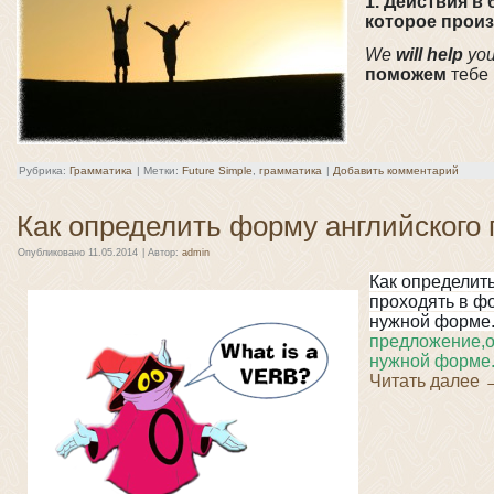
1. Действия в
которое прои
We
will help
you
поможем
тебе 
Рубрика:
Грамматика
|
Метки:
Future Simple
,
грамматика
|
Добавить комментарий
Как определить форму английского 
Опубликовано
11.05.2014
|
Автор:
admin
Как определить
проходять в фо
нужной форме. 
предложение,
о
нужной форме
Читать далее