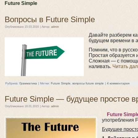
Future Simple
Вопросы в Future Simple
Опубликовано
15.03.2016
|
Автор:
admin
Давайте разберем ка
будущем времени в ан
Помним, что в русск
Простая образуется 
Сложная — с помощью
наливать.
Читать да
Рубрика:
Грамматика
|
Метки:
Future Simple
,
вопросы future simple
|
4 комментария
Future Simple — будущее простое 
Опубликовано
18.01.2015
|
Автор:
admin
Future Simpl
употребления F
Будущее прост