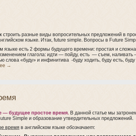
к строить разные виды вопросительных предложений в про
глийском языке. Итак, future simple. Вопросы в Future Simp
ом языке есть 2 формы будущего времени: простая и сложна
изменением глагола: идти — пойду, есть — съем, наливать
 слова «буду» и инфинитива -буду ходить, буду есть, буду
лее
→
время
e — будущее простое время.
В данной статье мы затроне
uture Simple и образование утвердительных предложений.
ое время
в английском языке
обозначает
: