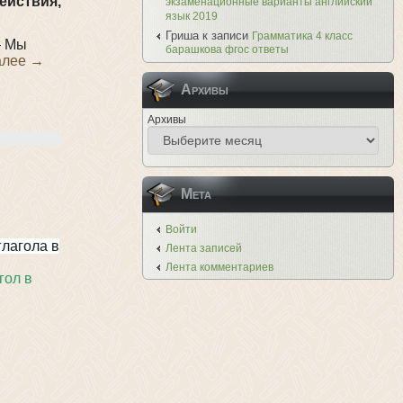
ействия,
экзаменационные варианты английский
язык 2019
Гриша
к записи
Грамматика 4 класс
 Мы
барашкова фгос ответы
алее
→
Архивы
Архивы
Мета
Войти
глагола в
Лента записей
Лента комментариев
гол в