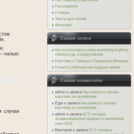
Про Америку и Британию
Рассуждения
Словарь
Тексты для чтения
Фонетика
стом
Свежие записи
le.
я.
Как использовать слова something anything
 — налью.
nothing и др. в предложении
Карточка от Принца и Принцессы Венеции
Present Continuous как будущее время
Свежие комментарии
admin
к записи
Как написать письмо
королеве на английском
Egor
к записи
Как написать письмо
королеве на английском
м случаи
admin
к записи
ЕГЭ типовые
экзаменационные варианты английский
язык 2019
Виктория
к записи
ЕГЭ типовые