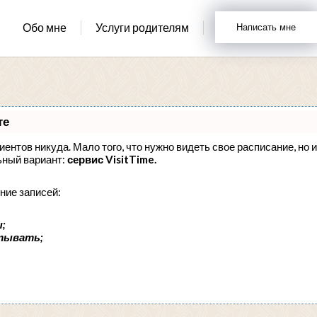
Обо мне
Услуги родителям
Написать мне
те
лиентов никуда. Мало того, что нужно видеть свое расписание, но 
ьный вариант:
сервис VisitTime.
ние записей:
;
тывать;