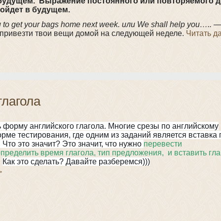
 будущем. Выражение постоянного или повторяемого д
зойдет в будущем.
 to get your bags home next week. или We shall help you…..
—
привезти твои вещи домой на следующей неделе.
Читать д
глагола
 форму английского глагола. Многие срезы по английскому
рме тестирования, где одним из заданий является вставка 
Что это значит? Это значит, что нужно
перевести
пределить время глагола, тип предложения, и вставить гла
.
Как это сделать? Давайте разберемся)))
→