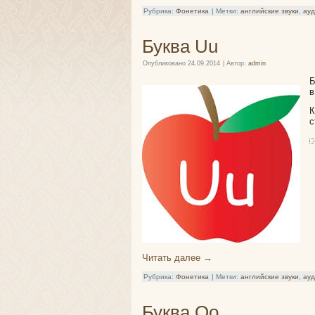
Рубрика:
Фонетика
|
Метки:
английские звуки
,
ау
Буква Uu
Опубликовано
24.09.2014
|
Автор:
admin
Б
в
К
с
Читать далее
→
Рубрика:
Фонетика
|
Метки:
английские звуки
,
ау
Буква Оо