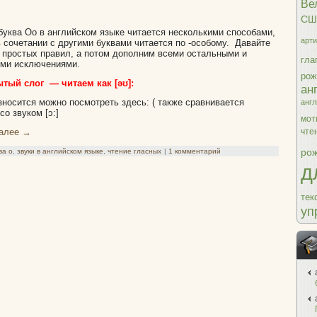
Ве
СШ
буква Оо в английском языке читается несколькими способами,
арти
в сочетании с другими буквами читается по -особому. Давайте
 простых правил, а потом дополним всеми остальными и
гла
ыми исключениями.
рож
тый слог — читаем как [əʊ]:
ан
зносится можно посмотреть здесь: ( также сравнивается
анг
 со звуком [ɔ:]
мот
далее
→
чте
рож
ва о
,
звуки в английском языке
,
чтение гласных
|
1 комментарий
д
тек
уп