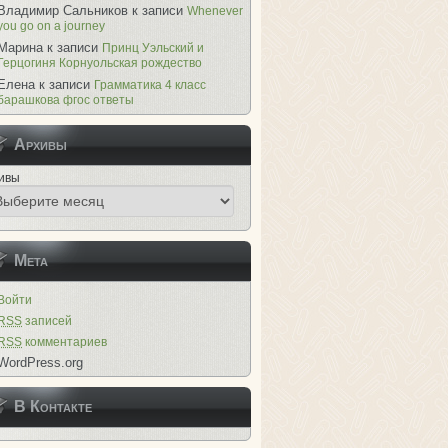
Владимир Сальников
к записи
Whenever
you go on a journey
Марина
к записи
Принц Уэльский и
Герцогиня Корнуольская рождество
Елена
к записи
Грамматика 4 класс
барашкова фгос ответы
Архивы
ивы
Мета
Войти
RSS
записей
RSS
комментариев
WordPress.org
В Контакте