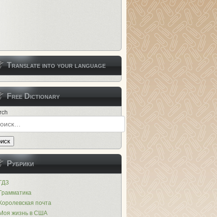
Translate into your language
Free Dictionary
rch
иск
Рубрики
ГДЗ
Грамматика
Королевская почта
Моя жизнь в США