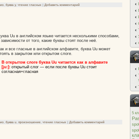
дио
,
буква y
,
чтение гласных
|
Добавить комментарий
уква Uu в английском языке читается несколькими способами,
 зависимости от того, какие буквы стоят после неё.
ак и все гласные в английском алфавите, буква Uu может
тоять в закрытом или открытом слоге.
В открытом слоге буква Uu читается как в алфавите
[ju:]:
открытый слог — если после буквы Uu стоит
согласная+гласная
5 к
Pas
дио
,
буква u
,
произношение
,
чтение гласных
|
Добавить комментарий
spot
spo
кл