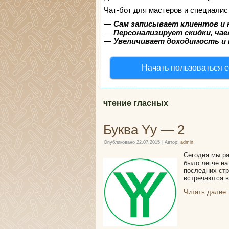
Чат-бот для мастеров и специалис
—
Сам записывает клиентов и 
—
Персонализирует скидки, чае
—
Увеличивает доходимость и
Начать пользоваться 
чтение гласных
Буква Yy — 2
Опубликовано
22.07.2015
|
Автор:
admin
Сегодня мы ра
было легче на
последних стр
встречаются в
Читать далее