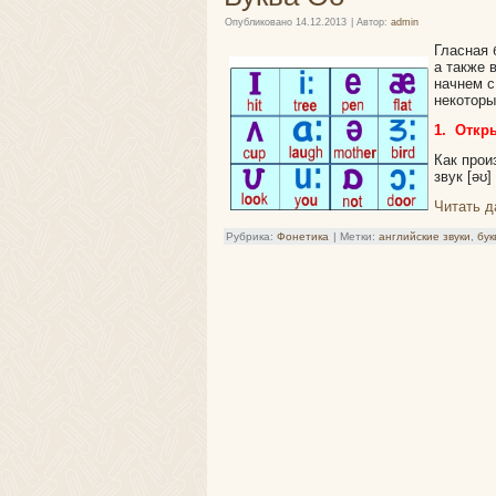
Опубликовано
14.12.2013
|
Автор:
admin
Гласная 
а также 
начнем с
некотор
1. Откры
Как прои
звук [əʊ]
Читать 
Рубрика:
Фонетика
|
Метки:
английские звуки
,
бук