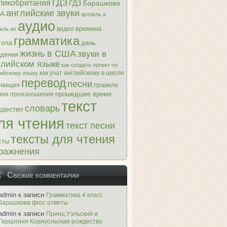
ГДЗ
ликобритания
ГДЗ Барашкова
английские звуки
А
артикль a
аудио
времена
видео
кль an
грамматика
гола
день
жизнь в США
звуки в
дения
глийском языке
как создать проект по
как учат английскому в школе
лийскому языку
перевод
песни
ивация
правила
прошедшее время
ния
произношение
текст
словарь
дество
ля чтения
текст песни
тексты для чтения
сты
ражнения
Свежие комментарии
admin
к записи
Грамматика 4 класс
барашкова фгос ответы
admin
к записи
Принц Уэльский и
Герцогиня Корнуольская рождество