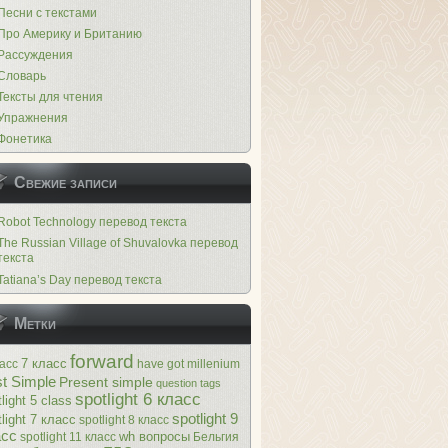
Песни с текстами
Про Америку и Британию
Рассуждения
Словарь
Тексты для чтения
Упражнения
Фонетика
Свежие записи
Robot Technology перевод текста
The Russian Village of Shuvalovka перевод
текста
Tatiana’s Day перевод текста
Метки
forward
7 класс
ласс
have got
millenium
t Simple
Present simple
question tags
spotlight 6 класс
light 5 class
spotlight 9
tlight 7 класс
spotlight 8 класс
асс
wh вопросы
spotlight 11 класс
Бельгия