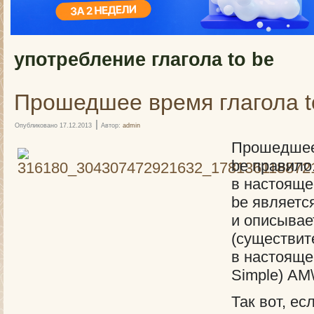
употребление глагола to be
Прошедшее время глагола t
|
Опубликовано
17.12.2013
Автор:
admin
Прошедшее 
be правило.
в настояще
be являетс
и описывае
(существит
в настояще
Simple) AM\
Так вот, ес