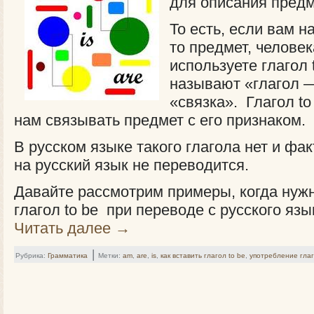
для описания предм
То есть, если вам н
то предмет, челове
используете глагол 
называют «глагол —
«связка». Глагол to
нам связывать предмет с его признаком.
В русском языке такого глагола нет и фак
на русский язык не переводится.
Давайте рассмотрим примеры, когда нуж
глагол to be при переводе с русского язы
Читать далее
→
|
Рубрика:
Грамматика
Метки:
am
,
are
,
is
,
как вставить глагол to be
,
употребление глаг