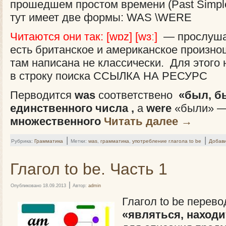
прошедшем простом времени (Past Simple
тут имеет две формы: WAS \WERE
Читаются они так: [wɒz] [wɜː]
— прослушат
есть британское и американское произно
там написана не классически. Для этого 
в строку поиска ССЫЛКА НА РЕСУРС
Перводится
was
соответствено
«был, б
единственного числа ,
а
were
«были» 
множественного
Читать далее
→
|
|
Рубрика:
Грамматика
Метки:
was
,
грамматика
,
употребление глагола to be
Добав
Глагол to be. Часть 1
|
Опубликовано
18.09.2013
Автор:
admin
Глагол to be перево
«являться, находи