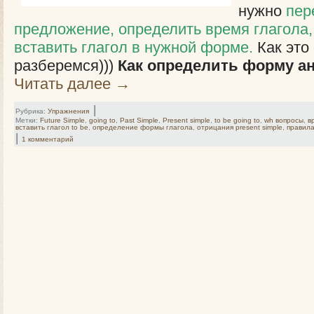
нужно
пер
предложение,
определить время глагола,
вставить глагол в нужной форме.
Как это
разберемся)))
Как определить форму ан
Читать далее
→
|
Рубрика:
Упражнения
Метки:
Future Simple
,
going to
,
Past Simple
,
Present simple
,
to be going to
,
wh вопросы
,
в
вставить глагол to be
,
определение формы глагола
,
отрицания present simple
,
правил
|
1 комментарий