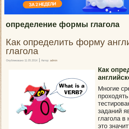
определение формы глагола
Как определить форму англ
глагола
|
Опубликовано
11.05.2014
Автор:
admin
Как опре
английск
Многие ср
проходять
тестирова
заданий я
глагола в
это значит