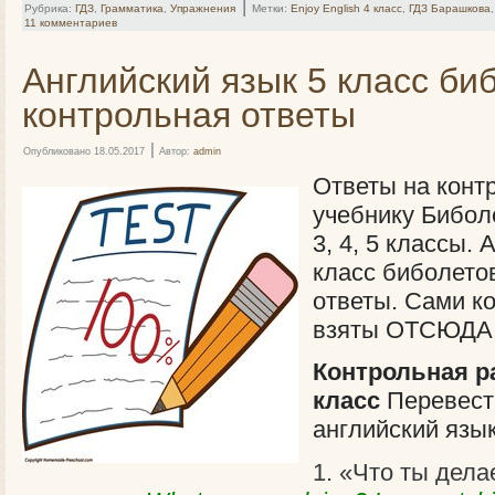
|
Рубрика:
ГДЗ
,
Грамматика
,
Упражнения
Метки:
Enjoy English 4 класс
,
ГДЗ Барашкова
11 комментариев
Английский язык 5 класс би
контрольная ответы
|
Опубликовано
18.05.2017
Автор:
admin
Ответы на конт
учебнику Биболе
3, 4, 5 классы. 
класс биболето
ответы. Сами к
взяты ОТСЮДА 
Контрольная ра
класс
Перевести
английский язы
«Что ты дела