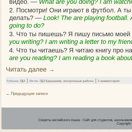
видео. —
What are you doing? I am watchi
Посмотри! Они играют в футбол. А ты
делать? —
Look! The are playing football.
going to do?
Что ты пишешь? Я пишу письмо моей
you writing? I am writing a letter to my frie
Что ты читаешь? Я читаю книгу про 
are you reading? I am reading a book abou
Читать далее
→
|
|
Рубрика:
ГДЗ
Метки:
ГДЗ Барашкова
,
контрольные работы
2 комментария
←
Предыдущие записи
Секреты английского языка - Сайт для студентов, школьнико
Copyright 