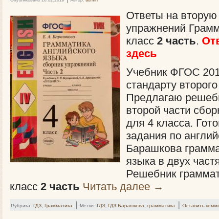
Ответы на вторую
упражнений Грамм
класс
2 часть
.
От
здесь
Учебник ФГОС 201
стандарту второго
Предлагаю решебн
второй части сбор
для 4 класса. Го
задания по англий
Барашкова грамма
языка в двух частя
Решебник граммат
класс
2 часть
Читать далее
→
|
|
Рубрика:
ГДЗ
,
Грамматика
Метки:
ГДЗ
,
ГДЗ Барашкова
,
грамматика
Оставить комм