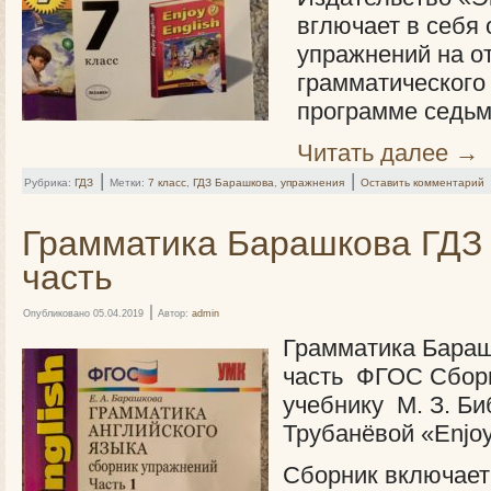
вглючает в себя 
упражнений на о
грамматического
программе седьм
Читать далее
→
|
|
Рубрика:
ГДЗ
Метки:
7 класс
,
ГДЗ Барашкова
,
упражнения
Оставить комментарий
Грамматика Барашкова ГДЗ 
часть
|
Опубликовано
05.04.2019
Автор:
admin
Грамматика Бараш
часть ФГОС Сборн
учебнику М. З. Би
Трубанёвой «Enjoy
Сборник включает