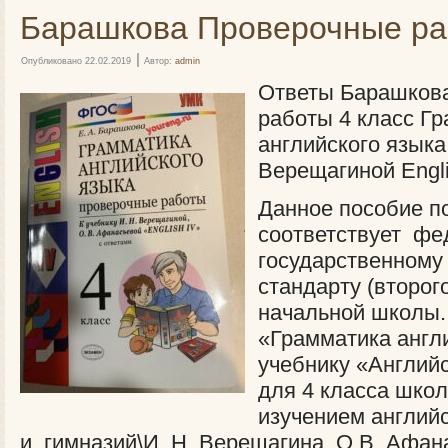
Барашкова Проверочные ра
|
Опубликовано
22.02.2019
Автор:
admin
Ответы Барашков
работы 4 класс Г
английского языка
Верещагиной Engli
Данное пособие п
соответствует фе
государственному
стандарту (второг
начальной школы.
«Грамматика англи
учебнику «Английс
для 4 класса шко
изучением английс
и гимназий\И. Н. Верещагина, О.В. Афана