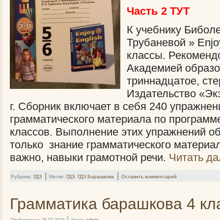
Часть 2 ТУТ
К учебнику Бибол
Трубаневой » Enjo
классы. Рекоменд
Академией образо
триннадцатое, сте
Издательство «Эк
г. Сборник включает в себя 240 упражнен
грамматического материала по программе
классов. Выполнение этих упражнений об
только знание грамматического материала
важно, навыки грамотной речи.
Читать д
|
|
Рубрика:
ГДЗ
Метки:
ГДЗ
,
ГДЗ Барашкова
Оставить комментарий
Грамматика барашкова 4 кла
|
Опубликовано
26.02.2019
Автор:
admin