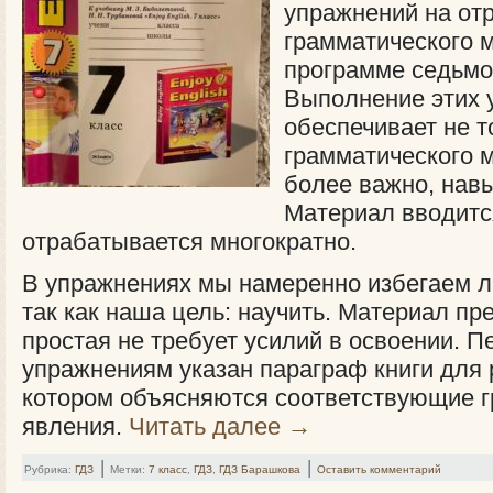
упражнений на от
грамматического 
программе седьмо
Выполнение этих 
обеспечивает не т
грамматического м
более важно, навы
Материал вводитс
отрабатывается многократно.
В упражнениях мы намеренно избегаем л
так как наша цель: научить. Материал пр
простая не требует усилий в освоении. 
упражнениям указан параграф книги для 
котором объясняются соответствующие 
явления.
Читать далее
→
|
|
Рубрика:
ГДЗ
Метки:
7 класс
,
ГДЗ
,
ГДЗ Барашкова
Оставить комментарий