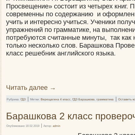
Просвещение» состоит из четырех книг. 
современны по содержанию и оформлени
учить и интересно учиться. Ученики полу
упражнений по грамматике, на выполнен
потребуются считанные минуты, так как 
только несколько слов. Барашкова Пров
класс решебник английского языка.
Читать далее
→
|
|
Рубрика:
ГДЗ
Метки:
Верещагина 4 класс
,
ГДЗ Барашкова
,
грамматика
Оставить 
Барашкова 2 класс провер
|
Опубликовано
18.02.2019
Автор:
admin