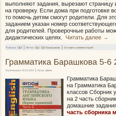
выполняют задания, вырезают страницу и
на проверку. Если дома при подготовке в
то помочь детям смогут родители. Для э
заданием указан номер соответствующег
для родителей. Проверочные работы мож
дидактических целях.
Читать далее
→
|
|
Рубрика:
ГДЗ
Метки:
ГДЗ
,
ГДЗ Барашкова
Оставить комментарий
Грамматика Барашкова 5-6 
|
Опубликовано
26.03.2019
Автор:
admin
Грамматика Барашк
на Грамматика Ба
классов Сборник 
на 2 часть сборник
домашние задани
часть сборника 