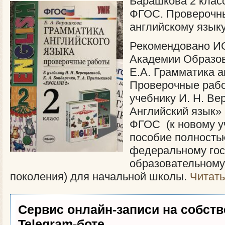
Барашкова 2 клас
ФГОС. Проверочн
английскому языку
Рекомендовано И
Академии Образо
Е.А. Грамматика а
Проверочные работ
учебнику И. Н. Ве
Английский язык» 2
ФГОС (к новому у
пособие полность
федеральному гос
образовательному 
поколения) для начальной школы.
Читат
Сервис онлайн-записи на собст
Telegram-боте