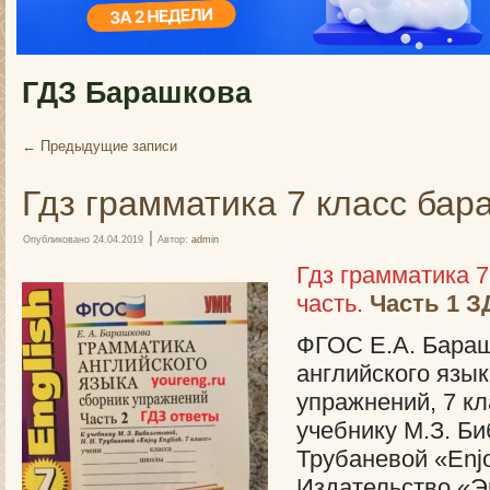
ГДЗ Барашкова
←
Предыдущие записи
Гдз грамматика 7 класс бар
|
Опубликовано
24.04.2019
Автор:
admin
Гдз грамматика 7
часть.
Часть 1 
ФГОС Е.А. Бараш
английского язык
упражнений, 7 кла
учебнику М.З. Би
Трубаневой «Enjo
Издательство «Э