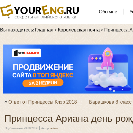
Обо мне
У
Вы находитесь:
Главная
>
Королевская почта
>
Принцесса А
«
Ответ от Принцессы Клэр 2018
Барашкова 8 класс
Принцесса Ариана день ро
|
Опубликовано
23.08.2019
Автор:
admin