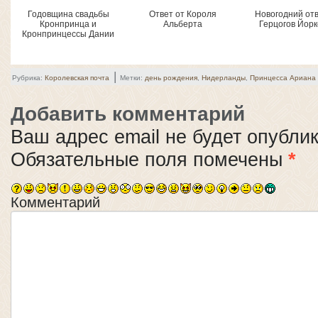
Годовщина свадьбы
Ответ от Короля
Новогодний отв
Кронпринца и
Альберта
Герцогов Йорк
Кронпринцессы Дании
|
Рубрика:
Королевская почта
Метки:
день рождения
,
Нидерланды
,
Принцесса Ариана
Добавить комментарий
Ваш адрес email не будет опубли
Обязательные поля помечены
*
Комментарий