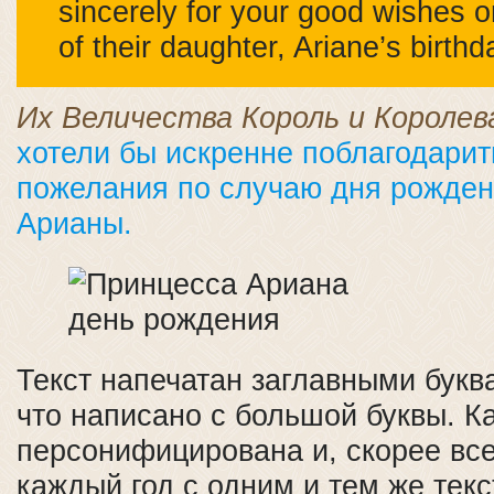
sincerely for your good wishes 
of their daughter, Ariane’s birthd
Их Величества Король и Королев
хотели бы искренне поблагодарит
пожелания по случаю дня рожден
Арианы.
Текст напечатан заглавными букв
что написано с большой буквы. К
персонифицирована и, скорее все
каждый год с одним и тем же текс