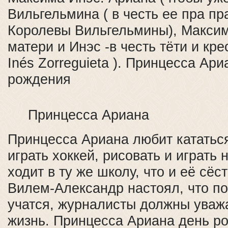
Вильгельмина ( в честь ее пра п
Королевы Вильгельмины), Максим
матери и Инэс -в честь тёти и кре
Inés Zorreguieta ). Принцесса Ар
рождения
Принцесса Ариана
Принцесса Ариана любит кататьс
играть хоккей, рисовать и играть 
ходит в ту же школу, что и её сёс
Вилем-Александр настоял, что п
учатся, журналисты должны уваж
жизнь. Принцесса Ариана день р