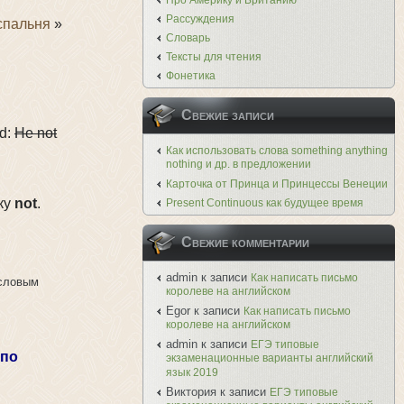
Про Америку и Британию
Рассуждения
спальня
»
Словарь
Тексты для чтения
Фонетика
Свежие записи
ed:
He not
Как использовать слова something anything
nothing и др. в предложении
Карточка от Принца и Принцессы Венеции
ку
not
.
Present Continuous как будущее время
Свежие комментарии
admin
к записи
Как написать письмо
ысловым
королеве на английском
Egor
к записи
Как написать письмо
королеве на английском
admin
к записи
ЕГЭ типовые
 по
экзаменационные варианты английский
язык 2019
Виктория
к записи
ЕГЭ типовые