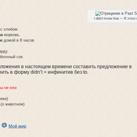
.
I didn’t know that — Я этого
с хлебом.
ла
морковь.
ли
домой в 8 часов.
арду.
блочный сок.
редложения в настоящем времени составить предложение в
ть в форму didn’t + инфинитив без to.
вы не ели
еке)
(о животном)
Мой мир