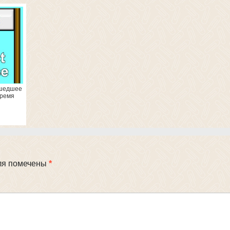
рошедшее
время
ля помечены
*