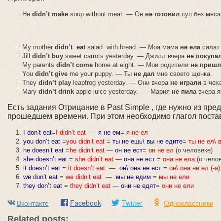
He
didn’t make
soup without meat. — Он
не готовил
суп без мяса
My mother
didn’t eat
salad with bread. — Моя мама
не ела
салат 
Jill
didn’t buy
sweet carrots yesterday. — Джилл вчера
не покупа
My parents
didn’t come
home at eight. — Мои родители
не приш
You
didn’t give
me your puppy. — Ты
не дал
мне своего щенка.
They
didn’t play
leapfrog yesterday. — Они вчера
не играли
в чех
Mary
didn’t drink
apple juice yesterday. — Мария
не пила
вчера я
Есть задания Отрицание в Past Simple , где нужно из п
прошедшем времени. При этом необходимо глагол постави
I don’t eat
=
I didn’t eat
—
я не ем
=
я не ел
you don’t eat
=
you didn’t eat
=
ты не ешь\ вы не едите
=
ты не ел\ 
he doesn’t eat
=
he didn’t eat
—
он не ест
=
он не ел
(о человеке)
she doesn’t eat
=
she didn’t eat
—
она не ест
=
она не ела
(о челов
it doesn’t eat
=
it doesn’t eat
—
он\ она не ест
=
он\ она не ел (-а)
we don’t eat
=
we didn’t eat
—
мы не едим
=
мы не ели
they don’t eat
=
they didn’t eat
—
они не едят
=
они не ели
Вконтакте
Facebook
Twitter
Одноклассники
Related posts: