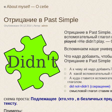
«
About myself — О себе
Отрицание в Past Simple
Опубликовано
04.12.2014
|
Автор:
admin
Отрицание в Past Simple
вспомогательный глагол и
played
=He didn’t play. — 
Вспоминаем наше универ
Что надо добавить, чтоб
Отрицание в Past Simple
А к чему её надо добавить?
А какой вспомогательный г
А куда ставится вспомогате
глаголом.
did not=didn’t (сокращение)
смысловой глагол ставим в 
схема проста:
Подлежащее (кто,что , в безличных пред
тексту.
Примеры: