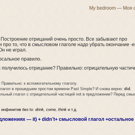
My bedroom — Моя 
. Построение отрицаний очень просто. Все забывают про
 про то, что в смысловом глаголе надо убрать окончание -
Он не играл.
сальное правило.
ы получилось отрицание? Правильно: отрицательную частич
 Правильно: к вспомогательному глаголу.
лагол в прошедшем простом времени Past Simple? И снова верно:
did
.
льный глагол с отрицательной частицей not в предложении? Перед см
инфинитив без to:
drink, come, think
и т.д.
ложениях — it) + didn’t+ смысловой глагол +остальное