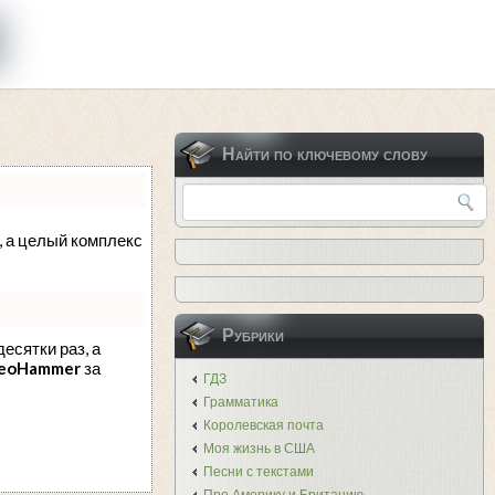
Найти по ключевому слову
с, а целый комплекс
Рубрики
десятки раз, а
eoHammer
за
ГДЗ
Грамматика
Королевская почта
Моя жизнь в США
Песни с текстами