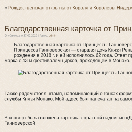
«
Рождественская открытка от Короля и Королевы Нидер
Благодарственная карточка от При
Опубликовано
27.05.2020
|
Автор:
admin
Благодарственная карточка от Принцессы Ганновер
Принцесса Ганноверская — старшая дочь Князя Рень
рождения в 2018 г. и ей исполнилось 62 года. Ответ
марка с 43 м фестивалем цирков, проходящем в Монако.
Также рядом стоял штамп, напоминающий о гонках форму
службы Князя Монако. Мой адрес был напечатан на самом
В конверт была вложена карточка с красной надписью «
Ганноверской