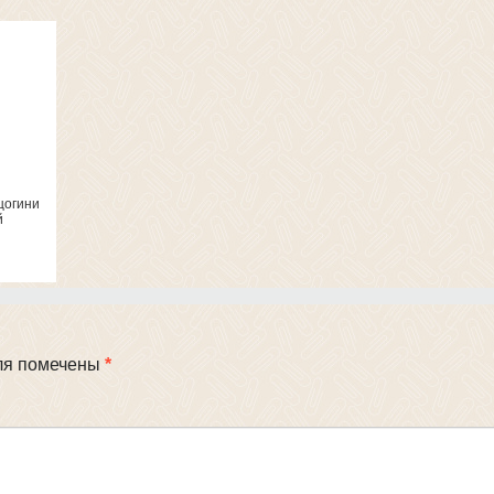
цогини
й
ля помечены
*