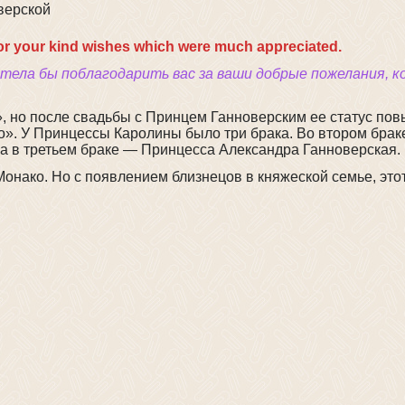
for your kind wishes which were much appreciated.
отела бы поблагодарить вас за ваши добрые пожелания, 
, но после свадьбы с Принцем Ганноверским ее статус пов
о». У Принцессы Каролины было три брака. Во втором брак
, а в третьем браке — Принцесса Александра Ганноверская.
онако. Но с появлением близнецов в княжеской семье, этот