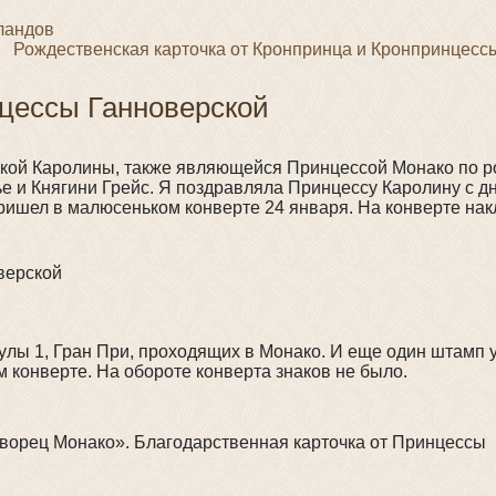
ландов
Рождественская карточка от Кронпринца и Кронпринцесс
нцессы Ганноверской
ской Каролины, также являющейся Принцессой Монако по 
е и Княгини Грейс. Я поздравляла Принцессу Каролину с д
 пришел в малюсеньком конверте 24 января. На конверте на
лы 1, Гран При, проходящих в Монако. И еще один штамп 
 конверте. На обороте конверта знаков не было.
Дворец Монако». Благодарственная карточка от Принцессы