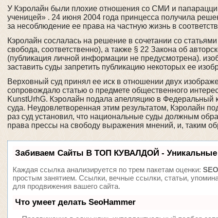
У Кэролайн были плохие отношения со СМИ и папарацци с
ученицей» . 24 июня 2004 года принцесса получила реш
за несоблюдение ее права на частную жизнь в соответств
Кэролайн сослалась на решение в сочетании со статьями 1
свобода, соответственно), а также § 22 Закона об автор
(публикация личной информации не предусмотрена). изо
заставить суды запретить публикацию некоторых ее изоб
Верховный суд принял ее иск в отношении двух изображен
сопровождало статью о предмете общественного интереса
KunstUrhG. Кэролайн подала апелляцию в Федеральный 
суда. Неудовлетворенная этим результатом, Кэролайн по
раз суд установил, что национальные суды должным обр
права прессы на свободу выражения мнений, и, таким обр
Забиваем Сайты В ТОП КУВАЛДОЙ - Уникальные
Каждая ссылка анализируется по трем пакетам оценки:
SEO
простым занятием. Ссылки, вечные ссылки, статьи, упомин
для продвижения вашего сайта.
Что умеет делать SeoHammer