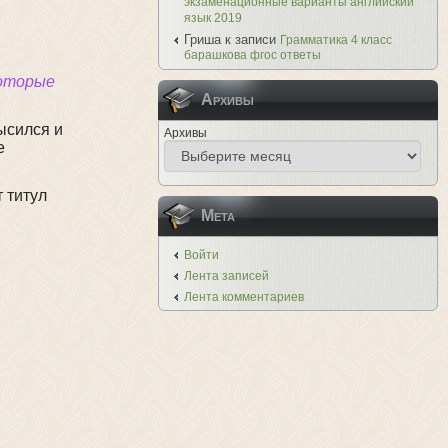
экзаменационные варианты английский
язык 2019
Гриша
к записи
Грамматика 4 класс
барашкова фгос ответы
которые
Архивы
ысился и
Архивы
е
 титул
Мета
Войти
Лента записей
Лента комментариев