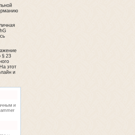
льной
Германию
 личная
rhG
сь
ражение
 § 23
ного
На этот
олайн и
ачным и
oHammer