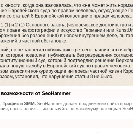
 юности, когда она жаловалась, что «не может жить норма
ение Европейского суда по правам человека, осуждающее 
ии со статьей 8 Европейской конвенции о правах человека.
 (1) и 2 (1) Основного закона (человеческое достоинство и
ском праве на фотографии и искусство Германии или KunstU
бражения без разрешения) в новом внутреннем деле, пытая
ражений в частной обстановке.
ий, но не запретил публикацию третьего, заявив, что изоб
, которая позволяет публиковать без разрешения согласно
конституционный суд, который подтвердил решение Верхов
дала новую жалобу в Европейский суд по правам человека. 
азом взвесили конкурирующие интересы частной жизни Кэр
азом, установил, что нарушения статьи 8 не было.
 возможности от SeoHammer
, Трафик и SMM.
SeoHammer делает продвижение сайта прозр
ания, пресс-релизы - используйте по максимуму потенциал Se