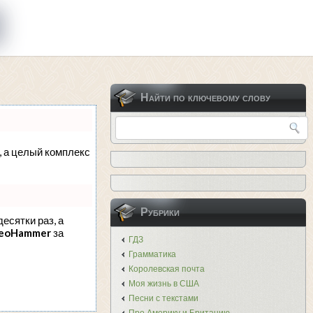
Найти по ключевому слову
с, а целый комплекс
Рубрики
десятки раз, а
eoHammer
за
ГДЗ
Грамматика
Королевская почта
Моя жизнь в США
Песни с текстами