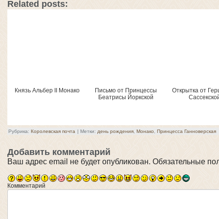
Related posts:
Князь Альбер II Монако
Письмо от Принцессы
Открытка от Гер
Беатрисы Йоркской
Сассекско
Рубрика:
Королевская почта
|
Метки:
день рождения
,
Монако
,
Принцесса Ганноверская
Добавить комментарий
Ваш адрес email не будет опубликован.
Обязательные по
Комментарий