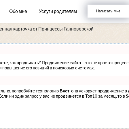
Обо мне
Услуги родителям
Написать мне
енная карточка от Принцессы Ганноверской
аете, как продвигать? Продвижение сайта – это не просто процес
и повышение его позиций в поисковых системах.
ельно, попробуйте технологию
Буст
, она ускоряет продвижение в 
ли ни один запрос у вас не продвинется в Топ10 за месяц, то в
S