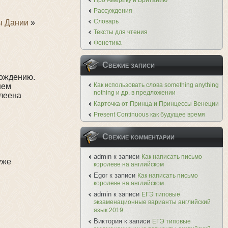
Про Америку и Британию
Рассуждения
Словарь
ы Дании
»
Тексты для чтения
Фонетика
Свежие записи
рождению.
Как использовать слова something anything
нем
nothing и др. в предложении
клеена
Карточка от Принца и Принцессы Венеции
Present Continuous как будущее время
Свежие комментарии
admin
к записи
Как написать письмо
уже
королеве на английском
Egor
к записи
Как написать письмо
королеве на английском
admin
к записи
ЕГЭ типовые
экзаменационные варианты английский
язык 2019
Виктория
к записи
ЕГЭ типовые