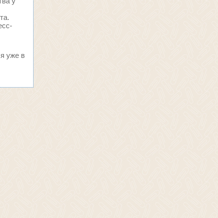
тва у
та.
есс-
я уже в