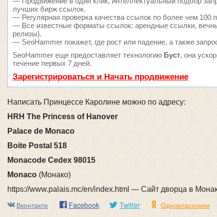
— Продвижение в один клик, интеллектуальный подбор запр
лучших бирж ссылок.
— Регулярная проверка качества ссылок по более чем 100 п
— Все известные форматы ссылок: арендные ссылки, вечные
релизы).
— SeoHammer покажет, где рост или падение, а также запро
SeoHammer еще предоставляет технологию
Буст
, она уско
течение первых 7 дней.
Зарегистрироваться и Начать продвижение
Написать Принцессе Каролине можно по адресу:
HRH The Princess of Hanover
Palace de Monaco
Boite Postal 518
Monacode Cedex 98015
Monaco
(Монако)
https://www.palais.mc/en/index.html — Сайт дворца в Мона
Вконтакте
Facebook
Twitter
Одноклассники