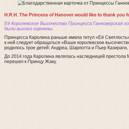
H.R.H. The Princess of Hanover would like to thank you 
Её Королевское Высочество Принцесса Ганноверская х
были высоко оценены.
Принцесса Каролина раньше имела титул «Её Светлость»
к ней следует обращаться «Ваше королевское высочеств
родилось трое детей: Андреа, Шарлотта и Пьер Казираги
До 2014 года Каролина являлась наследницей престола М
перешел к Принцу Жаку.