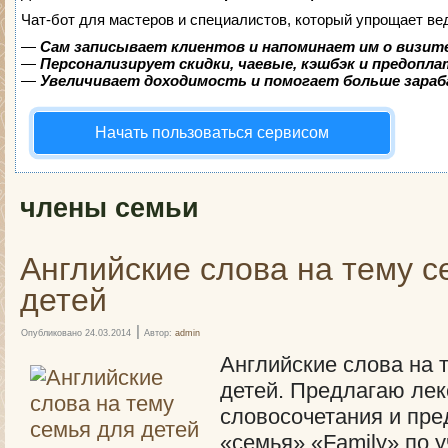
Чат-бот для мастеров и специалистов, который упрощает ве
—
Сам записывает клиентов и напоминает им о визит
—
Персонализирует скидки, чаевые, кэшбэк и предопл
—
Увеличивает доходимость и помогает больше зара
Начать пользоваться сервисом
члены семьи
Английские слова на тему с
детей
|
Опубликовано
24.03.2014
Автор:
admin
Английские слова на 
детей. Предлагаю лек
словосочетания и пре
«семья» «Family» по у