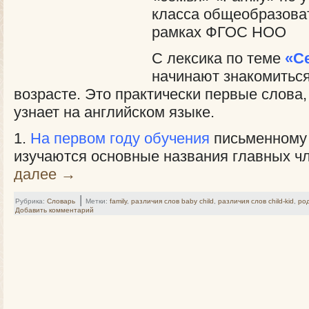
класса общеобразова
рамках ФГОС НОО
С лексика по теме
«С
начинают знакомитьс
возрасте. Это практически первые слова
узнает на английском языке.
1.
На первом году обучения
письменному 
изучаются основные названия главных ч
далее
→
|
Рубрика:
Словарь
Метки:
family
,
различия слов baby child
,
различия слов child-kid
,
ро
Добавить комментарий