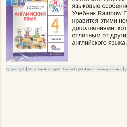
языковые особенно
Учебник Rainbow E
нравится этими н
дополнениями, кот
отличным от други
английского языка
|
|
Рубрика:
ГДЗ
Метки:
Rainbow English
,
Rainbow English 4 класс
,
тексты для чтения
Д